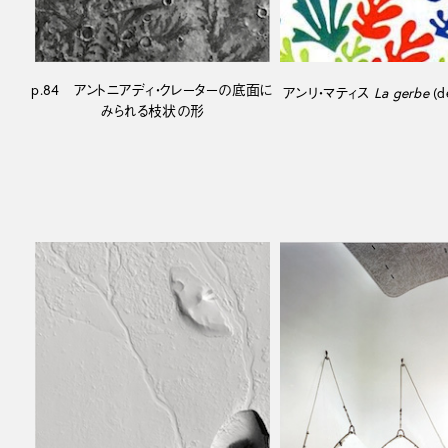
p.84 アントニアディ・クレーターの底面に
アンリ・マティス
La gerbe
(d
みられる枝状の形