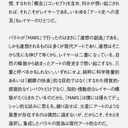
想、すなわち「概念」(コンセプト)を含め、何かが想い起こされ
れば、それこそがレイヤーである。いわゆる「アート史への言
及」もレイヤーのひとつだ。
バラルが『MARS』で行ったのはまさに「連想の創造」である。
しかも連想されるものは多くが現代アートであり、連想はそこ
から先にも伸びてゆくから、レイヤーは二重になっている。自
然の模倣から始まったアートの歴史まで想い起こすなら、三
重と呼べるかもしれない。いずれにせよ、純粋に科学啓蒙的
あるいは「網膜の快楽」的な目的ではなく（すなわち視覚的・
感覚的なインパクトだけでなく）、知的・情動的なレイヤーの構
築がたくらまれているのだから、『MARS』は僕には優れてデュ
シャン的な試みに思える。繰り返せば、火星にアートのような
風景が存在するのは偶然に過ぎないが、だからこそ、それらを
選択し、集成したバラルの営為は現代アート的なのだ。