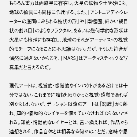
もちろん重力は両惑星に存在し、火星の鉱物や土や砂にも、
地球の絵具にも同様に作用する。また、「アントニアディ・クレ
ーターの底面にみられる枝状の形」や「南極圏、細かい網目
状の割れ目」のようなフラクタル、あるいは幾何学的な形状は
火星にも地球にも存在し、地球のそれがアーティストの視覚
的モチーフになることに不思議はない。だが、そうした符合が
偶然に過ぎないからこそ、『MARS』はアーティスティックな写
真集だと言えるのだ。
現代アートは、視覚的・感覚的なインパクトがあるだけでは十
分ではない。これまでに誰も知らなかった視覚・感覚であれば
別かもしれないが、デュシャン以降のアートは「網膜」から離
れ、知的・情動的なレイヤーを備えていなければならないとさ
れる。知的・情動的なレイヤーとは、言い換えれば、作品から
連想される、作品自体とは相異なる何かのことだ。意味や思