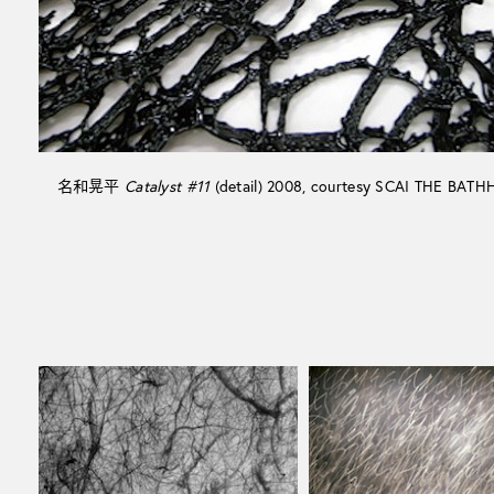
名和晃平
Catalyst #11
(detail) 2008, courtesy SCAI THE BAT