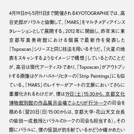
4月19日から5月11日まで開催されるKYOTOGRAPHIEでは、高
谷史郎がバラルと協働して、『MARS』をマルチメディアインス
タレーションとして展開する。2012年に開始し、昨年末に東
京都写真美術館における個展で最新作を発表した
『Toposcan』シリーズと同じ技法を用いるそうだ。「火星の地
表をスキャンするようなイメージで構想」しているとのことだ
が、高谷は現代アーティストであり、『Toposcan』がアウトプッ
トする画像はゲルハルト・リヒターの『Strip Paintings』にも似
ている。『MARS』のレイヤーがアートの文脈においてさらに
重層化されるわけだが、僕は
19日（土）15:30から、京都文化
博物館別館の作品展示会場でふたりが行うトーク
の司会を
務める（翌20日（日）15:00からは、京都大学・花山天文台長
の柴田一成教授とバラルのトークの司会も担当する）。その
際にバラルに、僕の仮説が的を射ているかどうか確かめたい