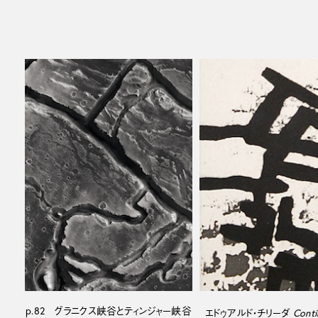
p.82 グラニクス峡谷とティンジャー峡谷
エドゥアルド・チリーダ
Conti