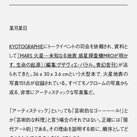
某月某日
KYOTOGRAPHIE
にトークイベントの司会を依頼され、資料と
して
『MARS 火星―未知なる地表 惑星探査機MROが明か
す、生命の起源』（編集：グザヴィエ・バラル。青幻舎刊）
が送
られてきた。36 x 30 x 3.6 cmという大型本で、火星地表の
写真151点が収録されている。すべてモノクロームの写真から
成る、非常にアーティスティックな写真集だ。
「アーティスティック」といっても「芸術的なゴーーーール！」と
か「芸術的な料理」と言う場合のそれではない。正確には「現
代アート的」である。その理由を説明する前に、順序としてど