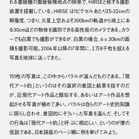
れる着陸機の着陸候補地点の探索で、HiRISEと称する撮影
装置を搭載している。HiRISE は1ピクセルあたり25-32cmの
解像度、つまり、火星上空およそ300kmの軌道から地上にあ
る30cmほどの物体を識別できる高性能のカメラである。カラ
ーでも白黒でも撮影ができるが、白黒の場合、6 x 30kmの面
積を撮影可能。2006年以降の7年間に、2万8千枚を超える
写真を地球に送ってきた。
151枚の写真は、この中からバラルが選んだものである。「現
代アート的」というのはその選択の意図と結果を指すのだ
が、近現代アート作品と類似する、あるいはアート作品を想
起させる写真が極めて多い。バラルは自らのアート史的知識
に照らし合わせ、意図的にそういった写真を選んだ、そしてそ
の行為は「現代アート的」と呼ぶに相応しい、というのが僕の
仮説である。日本語版のページ順に例を挙げてみよう。