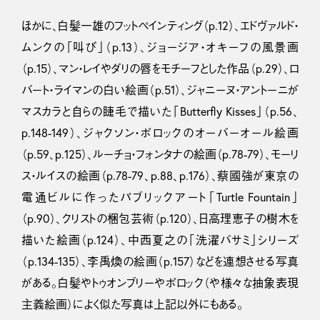
ほかに、白髪一雄のフットペインティング（p.12）、エドヴァルド・
ムンクの「叫び」（p.13）、ジョージア・オキーフの風景画
（p.15）、マン・レイやダリの唇をモチーフとした作品（p.29）、ロ
バート・ライマンの白い絵画（p.51）、ジャニーヌ・アントーニが
マスカラと自らの睫毛で描いた「Butterfly Kisses」（p.56、
p.148-149）、ジャクソン・ポロックのオーバーオール絵画
（p.59、p.125）、ルーチョ・フォンタナの絵画（p.78-79）、モーリ
ス・ルイスの絵画（p.78-79、p.88、p.176）、蔡國強が東京の
電通ビルに作ったパブリックアート「Turtle Fountain」
（p.90）、クリストの梱包芸術（p.120）、日高理恵子の樹木を
描いた絵画（p.124）、中西夏之の「洗濯バサミ」シリーズ
（p.134-135）、李禹煥の絵画（p.157）などを連想させる写真
がある。白髪やトゥオンブリーやポロック（や様々な抽象表現
主義絵画）によく似た写真は上記以外にもある。