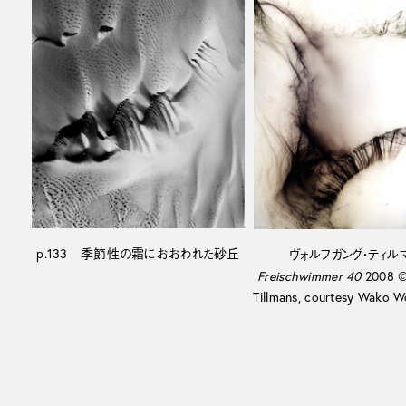
p.133 季節性の霜におおわれた砂丘
ヴォルフガング・ティル
Freischwimmer 40
2008 ©
Tillmans, courtesy Wako W