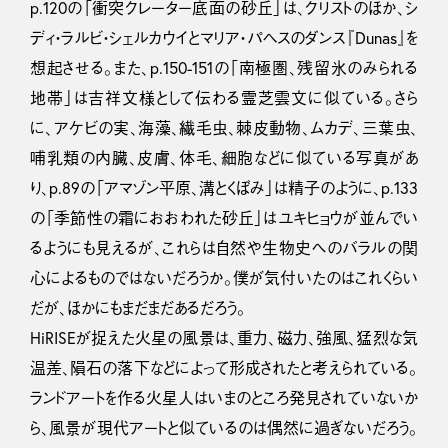
p.120の「衝突クレーター底面の砂丘」は、クリストのほか、シ
ディ・ラルビ・シェルカウイとマリア・パヘスのダンス『Dunas』を
想起させる。また、p.150-151の「南極圏、残留氷のみられる
地帯」は吉祥文様として伝わる霊芝雲文に似ている。さら
に、アケビの実、海藻、繊毛虫、棘皮動物、ムカデ、三葉虫、
哺乳類の内臓、皮膚、体毛、細胞などに似ている写真があ
り、p.89の「アマゾン平原、溝とくぼみ」は精子のように、p.133
の「季節性の霜におおわれた砂丘」はユキヒョウが並んでい
るようにも見えるが、これらは自然や生物史へのバラルの関
心によるものではないだろうか。僕が気付いたのはこれくらい
だが、ほかにもまだまだあるだろう。
HiRISEが捉えた火星の風景は、重力、磁力、強風、猛烈な気
温差、隕石の落下などによって形成されたと考えられている。
ランドアートを作る火星人はいまのところ発見されていないか
ら、風景が現代アートと似ているのは偶然に過ぎないだろう。