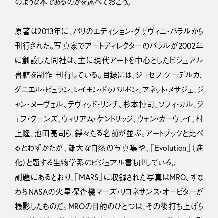
のような本であるのかを述べておこう。
原著は2013年に、パリの
エディション・グザヴィエ・バラル
から
刊行された。写真家でアートディレクターのバラルが2002年
に創設した同社は、主に現代アートを中心としたビジュアル
書籍を制作・刊行している。目録には、ジョセフ・クーデルカ、
ダニエル・ビュラン、レイモン・ドゥパルドン、アネット・メサジェ、ジ
ャン・ヌーヴェル、デヴィッド・リンチ、杉本博司、ソフィ・カル、ジ
ェフ・クーンズ、ウィリアム・ケントリッジ、ウォン・カーウァイ、村
上隆、池田亮司ら、錚々たる名前が並ぶ。アートブックと比べ
るとわずかだが、雄大な自然の写真集や、『Evolution』（進
化）と題する生物学系のビジュアル書も出している。
副題にあるとおり、『MARS』に収録された写真はMRO、すな
わちNASAの火星探査機マーズ・リコネサンス・オービターが
撮影したものだ。MROの目的のひとつは、その後打ち上げら