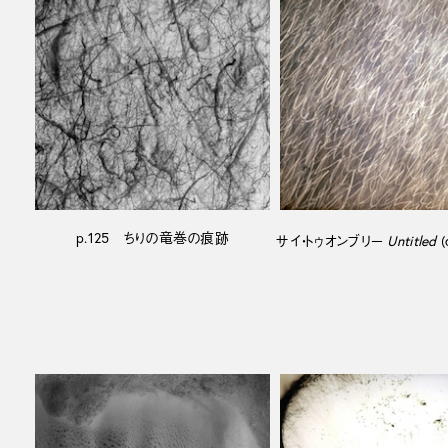
p.125 ちりの竜巻の痕跡
サイ・トゥオンブリー
Untitled
(