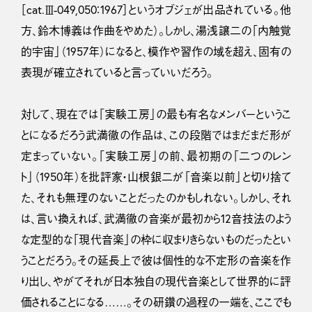
［cat.Ⅲ-049,050：1967］というオブジェが出品されている。他
方、鈴木博義は作曲をやめた）。しかし、湯浅譲二の「内触覚
的宇宙」（1957年）になると、模作や習作の域を超え、固有の
表現が確立されていると言っていいだろう。
対して、現在では「実験工房」の最も有名なメンバーというこ
とになるだろう武満徹の作品は、この段階ではまだまだ形が
定まっていない。「実験工房」の前、最初期の「二つのレン
ト」（1950年）を批評家・山根銀二が「音楽以前」と切り捨て
た、それも無理のないことだったのかもしれない。しかし、それ
は、言い換えれば、武満徹の音楽が最初から12音技法のよう
な定型的な「現代音楽」の枠に収まりきらないものだったとい
うことだろう。その延長上で彼は個性的な不定形の音楽を作
り出し、やがてそれが日本独自の現代音楽として世界的に評
価されることになる……。その研鑽の過程の一端を、ここでも