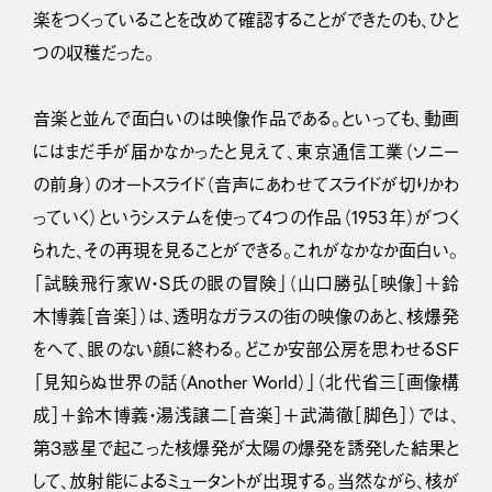
楽をつくっていることを改めて確認することができたのも、ひと
つの収穫だった。
音楽と並んで面白いのは映像作品である。といっても、動画
にはまだ手が届かなかったと見えて、東京通信工業（ソニー
の前身）のオートスライド（音声にあわせてスライドが切りかわ
っていく）というシステムを使って4つの作品（1953年）がつく
られた、その再現を見ることができる。これがなかなか面白い。
「試験飛行家Ｗ・Ｓ氏の眼の冒険」（山口勝弘［映像］＋鈴
木博義［音楽］）は、透明なガラスの街の映像のあと、核爆発
をへて、眼のない顔に終わる。どこか安部公房を思わせるＳＦ
「見知らぬ世界の話（Another World）」（北代省三［画像構
成］＋鈴木博義・湯浅譲二［音楽］＋武満徹［脚色］）では、
第３惑星で起こった核爆発が太陽の爆発を誘発した結果と
して、放射能によるミュータントが出現する。当然ながら、核が