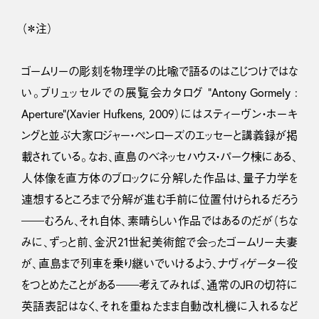
（＊注）
ゴームリーの彫刻を物理学の比喩で語るのはこじつけではな
い。ブリュッセルでの展覧会カタログ “Antony Gormely :
Aperture”(Xavier Hufkens, 2009）にはスティーヴン・ホーキ
ングと並ぶ大家ロジャー・ペンローズのエッセーと講義録が掲
載されている。なお、直島のベネッセハウス・パーク棟にある、
人体像を直方体のブロックに分解した作品は、量子力学を
連想するところまで分解が進む手前に位置付けられるだろう
――むろん、それ自体、素晴らしい作品ではあるのだが（ちな
みに、ずっと前、金沢21世紀美術館で会ったゴームリー夫妻
が、直島まで列車を乗り継いでいけるよう、ナヴィゲーター役
をつとめたことがある――考えてみれば、通常のＪＲの切符に
英語表記はなく、それを重ねたまま自動改札機に入れるなど