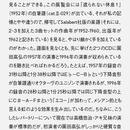
見ることができる。この展覧会には「遮られない休息１」
（1952年）の自筆譜（cat.Ⅱ-029）が出ている、それが私の記
憶とやや違うので、帰宅してSalabert社版の楽譜（それには、
２・３を加えた３曲セットの作曲年が1952-1960、出版年が
1962と記されている）を見ると、やはり細かく手を加えている
のがわかった。譜面を見なくとも、先に挙げた２つのＣＤに園
田高弘の1957年の演奏と1996年の演奏が収められている
のを聴き比べればわかるだろう。たとえば、1957年の録音の
31秒以降と1分38秒以降ではＥ♭－Ｃ－Ｂ♭という下降音形
が自筆譜通りオクターヴのユニゾンで演奏されるが、1996年
の録音の28秒以降と1分25秒以降では同じ下降音型の上
にＣ♯－Ａ－Ｆ♯という「エコー」が加わって、メシアン的とも
言える虹のような効果を生み出しているのだ。ちなみに、こう
したレパートリーについて現在では高橋悠治・アキ兄妹の演
奏が標準的だが、初演者の園田高弘がしっかりと硬質な音