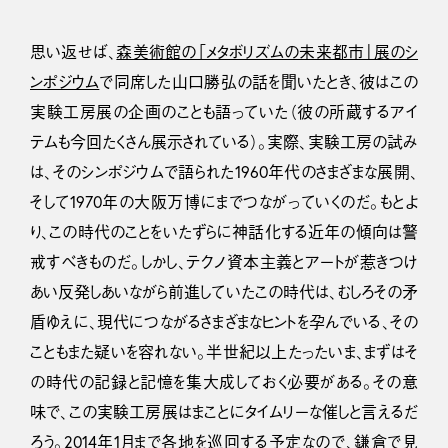
思い返せば、
森美術館の「メタボリズムの未来都市」展のシ
ンポジウム
で同席した山口勝弘の話を聞いたとき、彼はこの
実験工房展の企画のことも語っていた（彼の所蔵するアイ
テムも今回たくさん展示されている）。実際、実験工房の試み
は、そのシンポジウムで語られた1960年代のさまざまな展開、
そして1970年の大阪万博にまでつながっていくのだ。もとよ
り、この時代のことをいたずらに神話化する近年の傾向は警
戒すべきものだ。しかし、テクノ資本主義とアートが惹きつけ
あい反発しあいながら前進していたこの時代は、むしろその矛
盾ゆえに、現代につながるさまざまなヒントを孕んでいる、その
こともまた疑いを容れない。半世紀以上たったいま、まずはそ
の時代の記録と記憶を集大成しておく必要がある。その意
味で、この実験工房展はまことにタイムリーな催しと言えるだ
ろう。2014年1月まで各地を巡回する予定なので、鎌倉で見