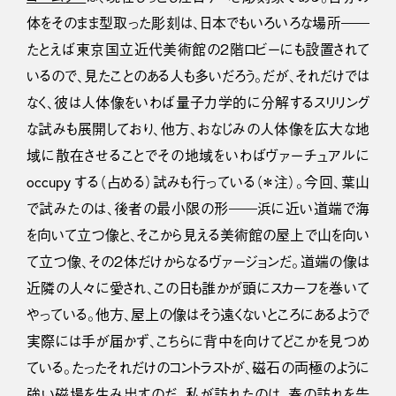
体をそのまま型取った彫刻は、日本でもいろいろな場所――
たとえば東京国立近代美術館の２階ロビーにも設置されて
いるので、見たことのある人も多いだろう。だが、それだけでは
なく、彼は人体像をいわば量子力学的に分解するスリリング
な試みも展開しており、他方、おなじみの人体像を広大な地
域に散在させることでその地域をいわばヴァーチュアルに
occupy する（占める）試みも行っている（＊注）。今回、葉山
で試みたのは、後者の最小限の形――浜に近い道端で海
を向いて立つ像と、そこから見える美術館の屋上で山を向い
て立つ像、その２体だけからなるヴァージョンだ。道端の像は
近隣の人々に愛され、この日も誰かが頭にスカーフを巻いて
やっている。他方、屋上の像はそう遠くないところにあるようで
実際には手が届かず、こちらに背中を向けてどこかを見つめ
ている。たったそれだけのコントラストが、磁石の両極のように
強い磁場を生み出すのだ。私が訪れたのは、春の訪れを告