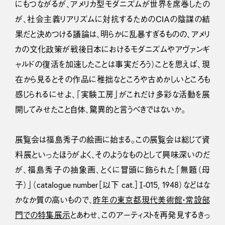
にもつながるが、アメリカ型モダニズムが世界を席巻したの
が、社会主義リアリズムに対抗するためのＣＩＡの陰謀の結
果だと決めつける議論は、明らかに乱暴すぎるものの、アメリ
カの文化政策が戦後日本におけるモダニズムやアヴァンギ
ャルドの復活を加速したことは事実だろう）ことを思えば、現
在から見るとその作品に稚拙なところや古めかしいところも
感じられるにせよ、「実験工房」がこれだけ多彩な活動を展
開してみせたこと自体、驚異的と言うべきではないか。
展覧会は福島秀子の絵画に始まる。この展覧会は総じて資
料展といったほうがよく、そのようなものとして興味深いのだ
が、福島秀子の抽象画、とくに冒頭に飾られた「無題（母
子）」（catalogue number［以下 cat.］Ⅰ-015, 1948）などはな
かなか質の高いもので、
昨年の東京都現代美術館・常設部
門での特集展示
とあわせ、このアーティストを再発見するきっ