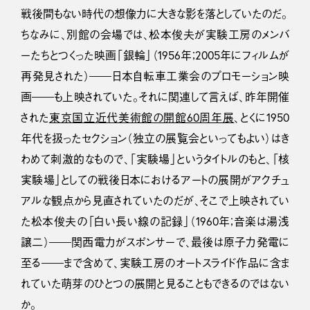
戦後間もない時代の想像力に大きな影を落としていたのだ。
ちなみに、別館の会場では、松本俊夫が実験工房のメンバ
ーたちとつくった映画「銀輪」（1956年；2005年にフィルムが
再発見された）――日本自転車工業会のプロモーション映
画――も上映されていた。それに関連して言えば、昨年開催
された
東京国立近代美術館の開館60周年展
、とくに1950
年代を扱ったセクション（独立の展覧会といってもよい）はき
わめて刺激的なもので、「実験場」というタイトルのもと、「核
実験場」としての戦後日本におけるアートの展開がアクチュ
アルな観点から見直されていたのだが、そこで上映されてい
た松本俊夫の「白い長い線の記録」（1960年；音楽は湯浅
譲二）――関西電力がスポンサーで、最後は原子力発電に
至る――まで含めて、実験工房のオートスライド作品に含ま
れていた萌芽のひとつの展開と見ることもできるのではない
か。