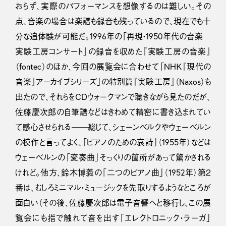
おらず、実際のパフォーマンスを想像するのは難しい。その
点、音楽の場合は楽譜も録音も残っているので、現在でも十
分な追体験が可能だ。1996年の「再現・1950年代の音楽
実験工房コンサート」の録音を収めた『実験工房の音楽』
（fontec）のほか、今回の展覧会に合わせて「ＮＨＫ『現代の
音楽』アーカイブシリーズ」の特別篇『実験工房』（Naxos）も
出たので、それらをＣＤウォークマンで聴きながら見たのだが、
佐藤慶次郎の自筆譜などはきわめて精密に書き込まれてい
て感心させられる――総じて、シェーンベルクやウェーベルン
の模作と言ってよく、「ピアノのための哀詩」（1955年）などは
ウェーベルンの「変奏曲」そっくりの箇所があって驚かされる
けれど。他方、鈴木博義の「二つのピアノ曲」（1952年）第２
番は、むしろミニマル・ミュージックを先取りするようなところが
面白い（その後、佐藤慶次郎は電子音響へと移行し、この展
覧会にも指で触れて音を出す「エレクトロニック・ラーガ」