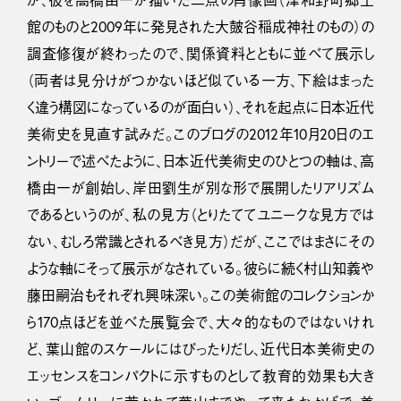
が、彼を高橋由一が描いた二点の肖像画（津和野町郷土
館のものと2009年に発見された大皷谷稲成神社のもの）の
調査修復が終わったので、関係資料とともに並べて展示し
（両者は見分けがつかないほど似ている一方、下絵はまった
く違う構図になっているのが面白い）、それを起点に日本近代
美術史を見直す試みだ。このブログの2012年10月20日のエ
ントリーで述べたように、日本近代美術史のひとつの軸は、高
橋由一が創始し、岸田劉生が別な形で展開したリアリズム
であるというのが、私の見方（とりたててユニークな見方では
ない、むしろ常識とされるべき見方）だが、ここではまさにその
ような軸にそって展示がなされている。彼らに続く村山知義や
藤田嗣治もそれぞれ興味深い。この美術館のコレクションか
ら170点ほどを並べた展覧会で、大々的なものではないけれ
ど、葉山館のスケールにはぴったりだし、近代日本美術史の
エッセンスをコンパクトに示すものとして教育的効果も大き