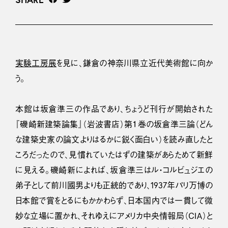
実験工房展
を見に、鎌倉の神奈川県立近代美術館に向か
う。
本館は坂倉準三の作品であり、ちょうど刊行が開始された
『磯崎新建築論集』（岩波書店）第１巻の坂倉準三論（どん
な建築史家の論文よりはるかに鋭く面白い）を読み直したと
ころだったので、見慣れていたはずの建築があらためて新鮮
に見える。磯崎新によれば、坂倉準三はル・コルビュジエの
弟子として前川國男よりも正統的であり、1937年パリ万博の
日本館で賞をとるにもかかわらず、日本国内では一貫して微
妙な立場に置かれ、それゆえにアメリカ中央情報局（ＣＩＡ）と