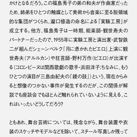
かけとなるだろう。この福島秀子の弟の和夫が作曲家だった
ため、姉弟をひとつの触媒として美術から音楽に至る脱領域
的な集団がつくられ、瀧口修造の命名による「実験工房」が
成立する。他方、福島秀子は一時期、能楽師・観世寿夫の
パートナーだったので、1955年に実験工房と演出家・武智鉄
二が組んだシェーンベルク『月に憑かれたピエロ』上演に観
世寿夫（アルルカン）や狂言師・野村万作（ピエロ）が出演す
る（コロンビーヌは関西歌劇の歌手・浜田洋子；ちなみに、もう
ひとつの演目が三島由紀夫の『綾の鼓』）という、現在からみ
ると想像のつかない事件が発生するのだが、この関係が解
説でも座談会でもほとんど触れられていないように見える、こ
れはいったいどうしてだろう？
ともあれ、舞台芸術については、残念ながら、舞台装置や衣
装のスケッチやモデルなどを除いて、スチール写真しか残って