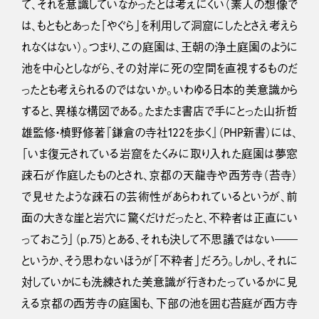
て、それを意識していなかったとは考えにくい（素人の想像で
は、もともとあった「やぐら」を利用して洞窟にしたとさえ考えら
れなくはない）。つまり、この庭園は、王朝の浄土庭園のように
池を中心としながら、その対岸に死の空間を直視するものだ
ったとも考えられるのではないか。いわゆる日本的美意識から
すると、異様な構図である。たまたま書店で手にとった山折哲
雄監修・槙野修著『鎌倉の寺社122を歩く』（PHP新書）には、
「いま復元されている岩窟をたくみに取り入れた庭園は夢窓
疎石が作庭したものとされ、京都の天龍寺や西芳寺（苔寺）
で見せたような疎石の芸術性があらわれているというが、前
面の大きな崖と岩穴に驚くだけだったと、不粋者は正直にい
っておこう」（p.75）とある、それも決して不思議ではない――
というか、そう思わないほうが「不粋者」だろう。しかし、それに
対していかにも洗練された美意識が行きわたっているかに見
える京都の西芳寺の庭園も、下部の池を囲む苔庭が西方寺