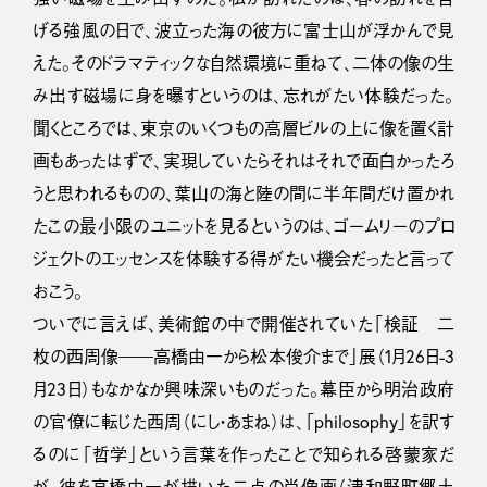
げる強風の日で、波立った海の彼方に富士山が浮かんで見
えた。そのドラマティックな自然環境に重ねて、二体の像の生
み出す磁場に身を曝すというのは、忘れがたい体験だった。
聞くところでは、東京のいくつもの高層ビルの上に像を置く計
画もあったはずで、実現していたらそれはそれで面白かったろ
うと思われるものの、葉山の海と陸の間に半年間だけ置かれ
たこの最小限のユニットを見るというのは、ゴームリーのプロ
ジェクトのエッセンスを体験する得がたい機会だったと言って
おこう。
ついでに言えば、美術館の中で開催されていた「検証 二
枚の西周像――高橋由一から松本俊介まで」展（1月26日-3
月23日）もなかなか興味深いものだった。幕臣から明治政府
の官僚に転じた西周（にし・あまね）は、「philosophy」を訳す
るのに「哲学」という言葉を作ったことで知られる啓蒙家だ