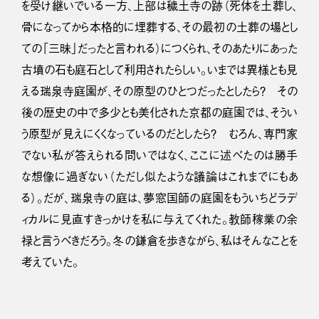
を受け継いでいる一方、上部は穢土寺の跡（死体を土葬し、
骨になってから本格的に埋葬する、その最初の土葬の場とし
ての「三昧」だったと言われる）につくられ、そのあたりにあった
古墳の石も庭石として利用されたらしい。いまでは異様とも見
える瑞泉寺庭園が、その原型のひとつだったとしたら？ その
後の歴史の中で多少とも美化された京都の庭園では、そうい
う原型が見えにくくなっているのだとしたら？ むろん、専門家
でない私が答えられる問いではなく、ここに述べたのは勝手
な想像に過ぎない（ただし似たような議論はこれまでにもあ
る）。だが、瑞泉寺の庭は、夢窓国師の庭園をもういちどラデ
ィカルに見直すきっかけを私に与えてくれた。教師稼業の余
禄と言うべきだろう。冬の鎌倉を歩きながら、私はそんなことを
考えていた。