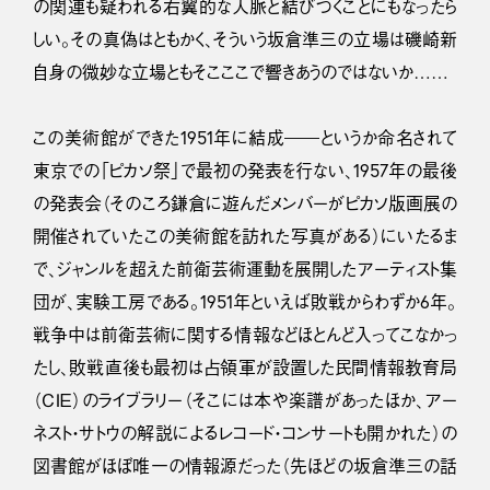
の関連も疑われる右翼的な人脈と結びつくことにもなったら
しい。その真偽はともかく、そういう坂倉準三の立場は磯崎新
自身の微妙な立場ともそこここで響きあうのではないか……
この美術館ができた1951年に結成――というか命名されて
東京での「ピカソ祭」で最初の発表を行ない、1957年の最後
の発表会（そのころ鎌倉に遊んだメンバーがピカソ版画展の
開催されていたこの美術館を訪れた写真がある）にいたるま
で、ジャンルを超えた前衛芸術運動を展開したアーティスト集
団が、実験工房である。1951年といえば敗戦からわずか6年。
戦争中は前衛芸術に関する情報などほとんど入ってこなかっ
たし、敗戦直後も最初は占領軍が設置した民間情報教育局
（ＣＩＥ）のライブラリー（そこには本や楽譜があったほか、アー
ネスト・サトウの解説によるレコード・コンサートも開かれた）の
図書館がほぼ唯一の情報源だった（先ほどの坂倉準三の話