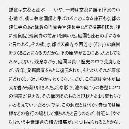
鎌倉は京都と並ぶ――いや、一時は京都に勝る禅宗の中
心地で、後に夢窓国師と呼ばれることになる疎石も京都の
建仁寺のあと鎌倉の円覚寺や建長寺などで禅宗を修め、後
に瑞泉院（瑞泉寺の前身）を開いた。庭園も疎石の手になる
と言われる。その後、京都で天龍寺や西芳寺（苔寺）の庭園
をつくることになるのだから、その原型がここにあったとしても
おかしくない。残念ながら、庭園は長い歴史の中で荒廃した
が、近年、発掘調査をもとに復元された。もとより、それが原状
にどれくらい近いのかはわからない。だが、この庭は全体が巨
大な岩から削り出されたような形で、池の向こうの岩壁に２つ
の洞窟が見える、その構図そのものは現状とあまり変わらな
いと考えていいだろう。では、この洞窟とは何か。寺伝では座
禅などの修行の場として掘られたと言うのだが、付近に「やぐ
ら」という中世鎌倉の横穴墳墓がいくつも見られることからし