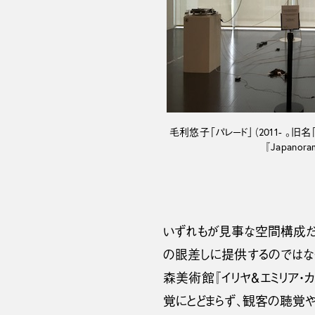
毛利悠子「パレード」（2011- 。旧
『Japano
いずれもが見事な空間構成だ
の眼差しに提供するのではなく
森美術館『イリヤ＆エミリア・
覚にとどまらず、観客の聴覚