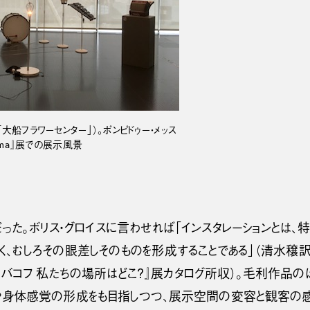
名「大船フラワーセンター」）。ポンピドゥー・メッス
rama』展での展示風景
った。ボリス・グロイスに言わせれば「インスタレーションとは、
、むしろその眼差しそのものを形成することである」（清水穣訳
カバコフ 私たちの場所はどこ？』展カタログ所収）。毛利作品の
や身体感覚の形成をも目指しつつ、展示空間の変容と観客の