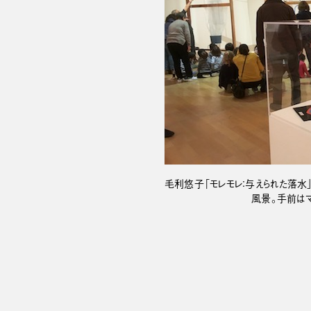
毛利悠子「モレモレ：与えられた落水」（2
風景。手前はマ