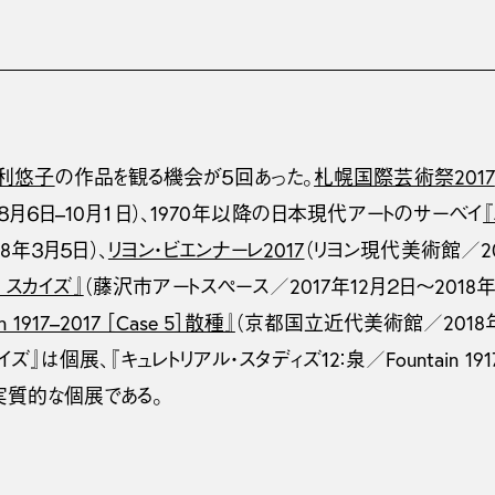
利悠子
の作品を観る機会が５回あった。
札幌国際芸術祭2017
年８月６日–10月１日）、1970年以降の日本現代アートのサーベイ
『
18年３月５日）、
リヨン・ビエンナーレ2017
（リヨン現代美術館／20
 スカイズ』
（藤沢市アートスペース／2017年12月２日〜2018年
1917–2017 ［Case 5］散種』
（京都国立近代美術館／2018年
は個展、『キュレトリアル・スタディズ12：泉／Fountain 1917–
、実質的な個展である。