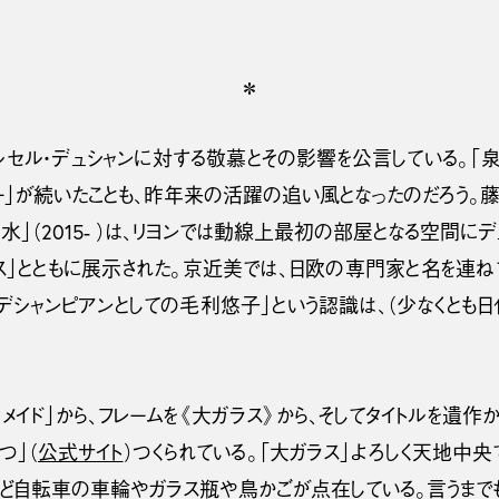
＊
ル・デュシャンに対する敬慕とその影響を公言している。「泉」10
・イヤー」が続いたことも、昨年来の活躍の追い風となったのだろう
水」（2015- ）は、リヨンでは動線上最初の部屋となる空間にデュ
クス」とともに展示された。京近美では、日欧の専門家と名を連ね
「デシャンピアンとしての毛利悠子」という認識は、（少なくとも
ィメイド」から、フレームを《大ガラス》から、そしてタイトルを遺作
つ」（
公式サイト
）つくられている。「大ガラス」よろしく天地中
ほど自転車の車輪やガラス瓶や鳥かごが点在している。言うまでも