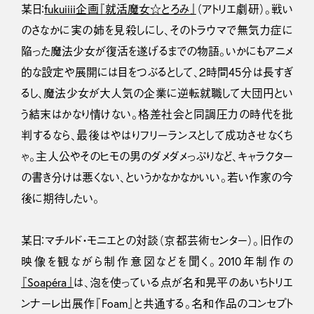
某日：
fukuiiii企画『就活魔女☆とろみ』
（アトリエ劇研）。戦い
のさなかに実の姉を見殺しにし、そのトラウマで無気力症に
陥った魔法少女が復活を遂げるまでの物語。いかにもアニメ
的な設定や展開には目をつぶるとして、２時間45分は長すぎ
るし、魔法少女が大人気の企業に逆転就職して大団円とい
う結末はかなり情けない。格差社会と同調圧力の時代を批
判するなら、最後はやはりフリーランスとして成功させなくち
ゃ。主人公やそのヒモの男のダメダメっぷりなど、キャラクター
の書き分けは悪くない、というかなかなかいい。若い作家の今
後に期待したい。
某日：マチルド・モニエとの対談（京都芸術センター）。旧作の
映像を観ながら制作意図などを聞く。2010年制作の
『Soapéra』
は、泡を使っている点が名和晃平のあいちトリエ
ンナーレ出展作『Foam』と共通する。名和作品のコンセプト