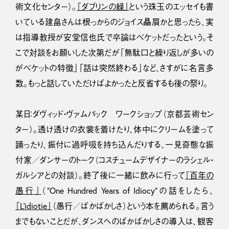
術文化センター）。
『ダブリンの緑』
という珠玉のエッセイも書
いている建畠さんは根っからのジョイス贔屓かと思ったら、実
は指導教授が安堂信也氏で卒論はベケットだったという。そ
こで対談をお願いした次第だが「無駄口と繰り返しが多いの
がベケットの特徴」「話は突然終わる」など、さすがに名言多
数。もっと話していただけばよかったと反省するも後の祭り。
某日：ダヴィッド・ヴァムパック ワークショップ（京都芸術セン
ター）。透け透けの衣裳を着けたり、体中にクリームを塗って
踊ったり、振付に過呼吸を持ち込んだりする、一見奇態な振
付家／ダンサーのトーク（コスチュームデザイナーのラシェル・
ガルシアとの対談）。終了後に一緒に飲みに行って
『百年の
愚行』
（”One Hundred Years of Idiocy”の話をしたら、
『L’idiotie』
（愚行／ばかばかしさ）という本を薦められる。言う
までもないことだが、ダンスへのばかばかしさの導入は、観客