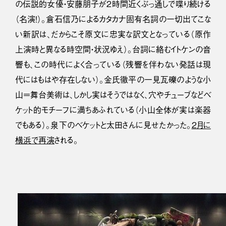
の伝説的女優・安藤朋子が２時間近くぶっ通しで喋り続ける
（名演！）。倉石信乃によるカタカナ固有名詞の一切出てこな
い新訳は、だからこそ原文に忠実な訳文となっている（原作
上演時と異なる時空間・状況ゆえ）。台詞に絡むイトケンの音
響も、この時代によく合っている（残響を伴わない発話は現
代にはもはや存在しない）。金氏徹平の一見瓦礫のような小
山＝舞台美術は、しかし実はそうではなく、穴やチューブなどベ
ケット的モチーフに満ちあふれている（小山全体が実は楽器
でもある）。泉下のベケットと太田さんに見せたかった。
２月に
横浜で再演
される。