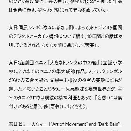
のひとり徐玫瑩は工芸の巨匠。植物の枝などを模した作品
は金色に輝き、聖性さえ感じられて異彩を放っていた。
某日：同展シンポジウムに参加。例によって東アジア４ヶ国間
のデジタルアーカイブ構想について話す。10年間この話ばか
りしているけれど、なかなか前に進まない（苦笑）。
某日：
庭劇団ペニノ『大きなトランクの中の箱』（
立誠小学
校）。これまでのペニノの集大成的作品。ファリックシンボル
だらけの舞台美術と、父親＝王様役の役者の笑顔に誰もが
驚いた／戦いたことだろう。一見悪趣味な妄想世界だが、主
宰のタニノクロウは現役の精神科医とあって、「妄想」には裏
付けがあると思う。夢（悪夢）に出てきそう。
某日：
ビリー・カウィー 『”Art of Movement” and “Dark Rain”』