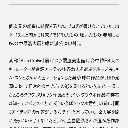
低次元の雑事に時間を取られ、ブログが書けないでいた。以
下、10月上旬から月末までに観たもの・聴いたもの・参加した
もの（中原浩大展と維新派公演以外）。
某日：『Asia Cruise』展（台北・
關渡美術館
）。台中韓日４人の
キュレーターが台湾アーティスト各数人を選ぶグループ展。キ
ム・スンヒさんがキュレーションした呉季璁の作品が、LED光
源によって日常的なオブジェの影を見せるという点で、一見し
たところクワクボリョウタ作品とそっくり。クワクボ作品の存在
は知っているとのことで、そういえばクワクボ君も、以前に「同
じアイディアの作家がいるんです」と言っていた。２人展を開
いたらいいんじゃないだろうか。金島隆弘さんが選んだ作家