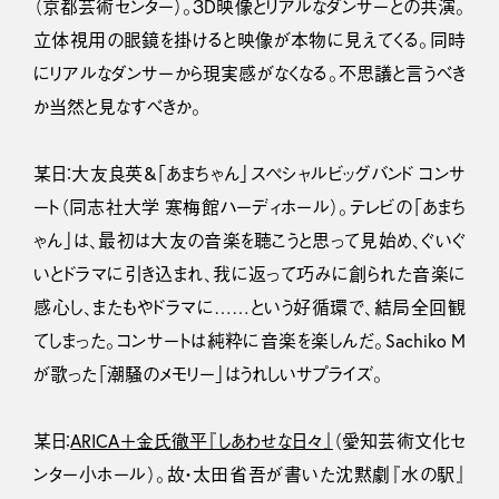
（京都芸術センター）。３D映像とリアルなダンサーとの共演。
立体視用の眼鏡を掛けると映像が本物に見えてくる。同時
にリアルなダンサーから現実感がなくなる。不思議と言うべき
か当然と見なすべきか。
某日：大友良英&「あまちゃん」スペシャルビッグバンド コンサ
ート（同志社大学 寒梅館ハーディホール）。テレビの「あまち
ゃん」は、最初は大友の音楽を聴こうと思って見始め、ぐいぐ
いとドラマに引き込まれ、我に返って巧みに創られた音楽に
感心し、またもやドラマに……という好循環で、結局全回観
てしまった。コンサートは純粋に音楽を楽しんだ。Sachiko M
が歌った「潮騒のメモリー」はうれしいサプライズ。
某日：
ARICA＋金氏徹平『しあわせな日々』
（愛知芸術文化セ
ンター小ホール）。故・太田省吾が書いた沈黙劇『水の駅』