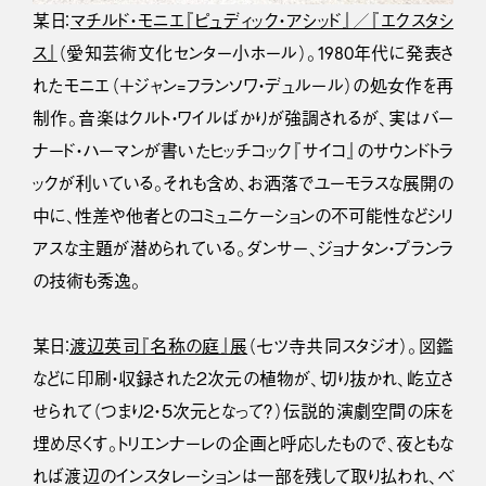
某日：
マチルド・モニエ『ピュディック・アシッド』／『エクスタシ
ス』
（愛知芸術文化センター小ホール）。1980年代に発表さ
れたモニエ（＋ジャン=フランソワ・デュルール）の処女作を再
制作。音楽はクルト・ワイルばかりが強調されるが、実はバー
ナード・ハーマンが書いたヒッチコック『サイコ』のサウンドトラ
ックが利いている。それも含め、お洒落でユーモラスな展開の
中に、性差や他者とのコミュニケーションの不可能性などシリ
アスな主題が潜められている。ダンサー、ジョナタン・プランラ
の技術も秀逸。
某日：
渡辺英司『名称の庭』展
（七ツ寺共同スタジオ）。図鑑
などに印刷・収録された２次元の植物が、切り抜かれ、屹立さ
せられて（つまり２・５次元となって？）伝説的演劇空間の床を
埋め尽くす。トリエンナーレの企画と呼応したもので、夜ともな
れば渡辺のインスタレーションは一部を残して取り払われ、ベ