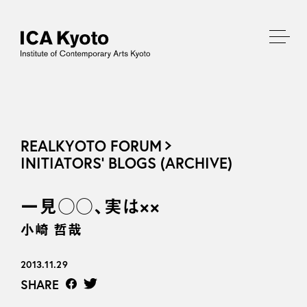
REALKYOTO FORUM
INITIATORS’ BLOGS (ARCHIVE)
一見○○、実は××
小崎 哲哉
2013.11.29
SHARE