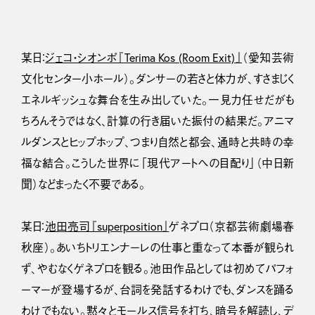
某日：
ジェコ・シオンポ『Terima Kos (Room Exit)』
（愛知芸術
文化センター小ホール）。ダンサーの若さと体力が、すさまじく
エネルギッシュな舞台を生み出していた。一見力任せだがも
ちろんそうではなく、計算の行き届いた振付の結果だ。アニマ
ルダンスとヒップホップ、つまり自然と都会、通時と共時の幸
福な結合。こうした世界に「現代アートへの目配り」（中日新
聞）などまったく不要である。
某日：
池田亮司『superposition』
ゲネプロ（京都芸術劇場春
秋座）。あいちトリエンナーレの仕事と重なって本番が観られ
ず、やむなくゲネプロを観る。池田作品としては初めてパフォ
ーマーが登場するが、台詞を発話するわけでも、ダンスを踊る
わけでもない。黙々とモールス信号を打ち、暗号を解読し、デ