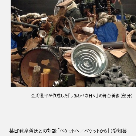
金氏徹平が作成した『しあわせな日々』の舞台美術（部分）
某日：建畠晢氏との対談「ベケットへ／ベケットから」（愛知芸