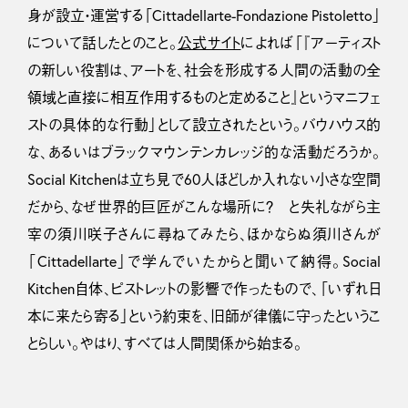
身が設立・運営する「Cittadellarte-Fondazione Pistoletto」
について話したとのこと。
公式サイト
によれば「『アーティスト
の新しい役割は、アートを、社会を形成する人間の活動の全
領域と直接に相互作用するものと定めること』というマニフェ
ストの具体的な行動」として設立されたという。バウハウス的
な、あるいはブラックマウンテンカレッジ的な活動だろうか。
Social Kitchenは立ち見で60人ほどしか入れない小さな空間
だから、なぜ世界的巨匠がこんな場所に？ と失礼ながら主
宰の須川咲子さんに尋ねてみたら、ほかならぬ須川さんが
「Cittadellarte」で学んでいたからと聞いて納得。Social
Kitchen自体、ピストレットの影響で作ったもので、「いずれ日
本に来たら寄る」という約束を、旧師が律儀に守ったというこ
とらしい。やはり、すべては人間関係から始まる。