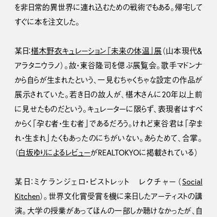
を非日常的異世界に連れ込むための戦術でもある。帰宅して
すぐに本を注文した。
某日：
椹木野衣キュレーション『未来の体温』展
（山本現代＆
アラタニウラノ）。故・東谷隆司を偲ぶ展覧会。歌手マドンナ
から自らが生まれたという、一見むちゃくちゃな設定の作品が
展示されていた。若き日の故人が、椹木さんに20年以上前
に見せたものだという。キュレーターに限らず、表現者はすべ
からく「孕む者・生む者」であるだろう。けれど東谷君は「孕ま
れ・生まれ」たくもあったのにちがいない。あらためて、合掌。
（
白坂ゆりによるレビュー
がREALTOKYOに掲載されている）
某日：ミケランジェロ・ピストレット レクチャー（
Social
Kitchen
）。世界文化賞受賞を機に来日したアーティストの講
演。大学の授業があってほんの一部しか聴けなかったが、自