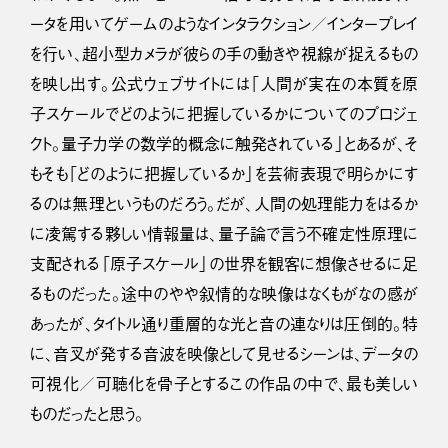
ータを用いてゲームのようなインタラクション／インタープレイ
を行い、超小型カメラが彼らの手の動きや視線が捉えるもの
を映し出す。公式ウェブサイトには「人間が実在の本質を原
子スケールでどのように把握しているかについてのプロジェ
クト。量子力学の数学的概念に触発されている」とあるが、そ
もそも「どのように把握しているか」を芸術表現で明らかにす
るのは無理というものだろう。だが、人間の処理能力をはるか
に凌駕する夥しい情報量は、量子論で言う不確定性原理に
支配される「原子スケール」の世界を観客に想像させるに足
るものだった。途中のやや叙情的な映像はなくもがなの感が
あったが、タイトル通り重層的な光と音の連なりは圧倒的。特
に、音叉が発する音波を映像として見せるシーンは、データの
可視化／可聴化を骨子とするこの作品の中で、最も美しい
ものだったと思う。