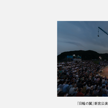
『日輪の翼』新宮公演（ph