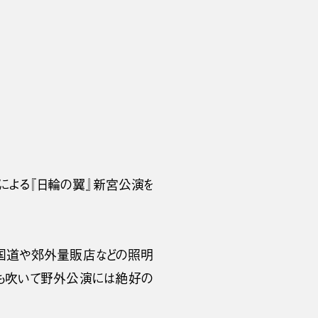
による『日輪の翼』新宮公演を
に国道や郊外量販店などの照明
風も吹いて野外公演には絶好の