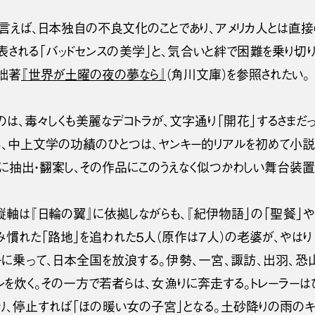
に言えば、日本独自の不良文化のことであり、アメリカ人とは直
表される「バッドセンスの美学」と、気合いと絆で困難を乗り切
拙著
『世界が土曜の夜の夢なら』
（角川文庫）を参照されたい。
のは、毒々しくも美麗なデコトラが、文字通り「開花」するさまだ
かし、中上文学の功績のひとつは、ヤンキー的リアルを初めて小説
に抽出・翻案し、その作品にこのうえなく似つかわしい舞台装置
縦軸は『日輪の翼』に依拠しながらも、『紀伊物語」の「聖餐」や
み慣れた「路地」を追われた５人（原作は７人）の老婆が、やはり
ーに乗って、日本全国を放浪する。伊勢、一宮、諏訪、出羽、恐山
ンを炊く。その一方で若者らは、女漁りに奔走する。トレーラーは
なり、停止すれば「ほの暖い女の子宮」となる。土砂降りの雨のキ