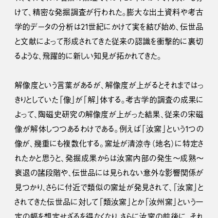
けて、精密な発掘調査が行われた。膨大な出土資料や考古
学的データの分析は21世紀にかけて実を結び始め、伝世品
と文献によって形成されてきた従来の認識を衝撃的に裏切
るような、飛躍的に新しい知見が拓かれてきた。
解像度という言葉があるが、解像度が上がるとそれまではっ
きりとしていた「像」が「解」体する。考古学的調査の成果に
よって、陶磁史研究の解像度が上がった結果、従来の宋磁
像が解体しつつあるわけである。例えば「汝窯」という1つの
像が、幾重にも複数化する。窯址が清涼寺（地名）に特定さ
れたかと思うと、発掘成果からは汝窯内部の発生〜成熟〜
衰退の諸段階や、伝世品には見られない意外な影響関係が
見つかり、さらに付近で類似の窯址が発見されて、「汝窯」と
されてきた伝世品に対して「類汝窯」とか「汝州窯」という一
定の幅を想定せざるを得なくなり、さらに汝窯の前後に、それ