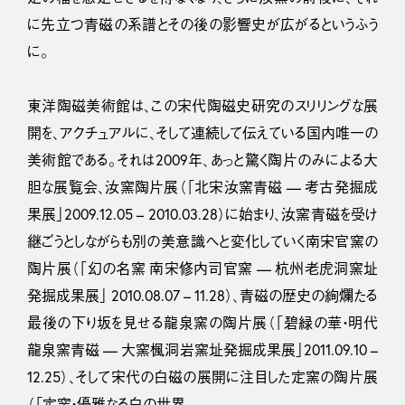
に先立つ青磁の系譜とその後の影響史が広がるというふう
に。
東洋陶磁美術館は、この宋代陶磁史研究のスリリングな展
開を、アクチュアルに、そして連続して伝えている国内唯一の
美術館である。それは2009年、あっと驚く陶片のみによる大
胆な展覧会、汝窯陶片展（「北宋汝窯青磁 — 考古発掘成
果展」2009.12.05 – 2010.03.28）に始まり、汝窯青磁を受け
継ごうとしながらも別の美意識へと変化していく南宋官窯の
陶片展（「幻の名窯 南宋修内司官窯 — 杭州老虎洞窯址
発掘成果展」 2010.08.07 – 11.28）、青磁の歴史の絢爛たる
最後の下り坂を見せる龍泉窯の陶片展（「碧緑の華・明代
龍泉窯青磁 — 大窯楓洞岩窯址発掘成果展」2011.09.10 –
12.25）、そして宋代の白磁の展開に注目した定窯の陶片展
（「定窯・優雅なる白の世界