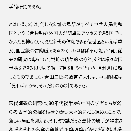
学的研究である。
とはいえ、２）は、何しろ窯址の場所がすべて中華人民共和
国という、（昔も今も）外国人が簡単にアクセスできる国では
ないため捗らない。また宋代の信頼できる伝世品といえば重
文、国宝級の古陶磁であるので、３）はほぼ不可能。畢竟、従
来の研究は専ら１）と、戦前の萌芽的な２）と、あとは様々な伝
世品をできる限り見て触って目を肥やすという「目利き」に頼
ったものであった。青山二郎の放言によれば、中国陶磁は
「見ればわかる、それだけのもの」であった。
宋代陶磁の研究は、80年代後半から中国の学者たちが２）
の考古学的発掘を積極的かつ大々的に推し進めたことで、
新しい局面を迎える。それまで謎だった窯址の場所が特定さ
れ、それぞれの名窯の窯址で、10年20年がかりで何次にも分