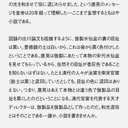
の光を和ませて俗に混じわらせました、という唐英のメッセー
ジを皇帝は20年経って理解した・・・ここまで妄想するともはや
小説である。
図録の出川論文も指摘するように、倣製水仙盆の裏の目址
は黒い。景徳鎮の土は白いから、これは後から黒く色付けした
ということである。唐英は倣製にあたって本物の宋代水仙盆
を見せてもらっているから、当然その目址が香灰色であること
を知らないはずはない。たとえ清代の人々が汝窯を南宋官窯
（胎土は黒）と混同していたとしても、目址の色に混同はあり
えない。つまり、唐英はあえて本物とは違う色で倣製品の目
址を黒くしたのだということになる。清代官窯を代表する天才
ディレクターは、倣製品を倣製品として作ったのだ。和光混俗
とはそのことである・・・誰か、小説を書きませんか。