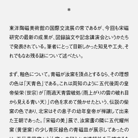
＊
東洋陶磁美術館の国際交流展の常であるが、今回も宋磁
研究の最新の成果が、図録論文や記念講演会というかたち
で発表されている。筆者にとって目新しかった知見や工夫、そ
れでもなお残る謎について述べたい。
まず、釉色について。青磁が汝窯を頂点とするなら、その理想
の色は「天青色」である。これは周知のように五代後周の皇
帝柴栄（世宗）が「雨過天青雲破処（雨上がりの雲の破れ目
から見える青い天）」の色を求めて焼かせたという、伝説の柴
窯の色であり、北宋はその息子の幼年皇帝が禅譲して出来
た王朝であった。「宋磁の美」展で、汝窯盞の隣に五代耀州
窯（黄堡窯）の少し青灰緑色の青磁皿が展示してあったの