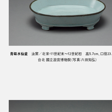
青磁水仙盆
汝窯／北宋・11世紀末～12世紀初 高5.7cm、口径23.1×
台北 國立故宮博物院（写真：六田知弘）