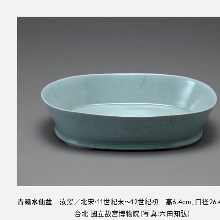
青磁水仙盆
汝窯／北宋・11世紀末～12世紀初 高6.4cm、口径26.4×
台北 國立故宮博物院（写真：六田知弘）