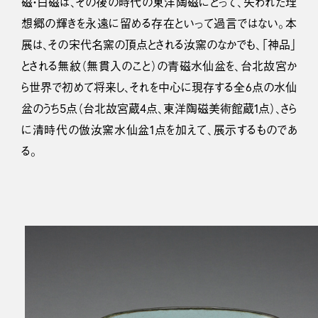
磁・白磁は、その後の時代の東洋陶磁にとって、失われた理
想郷の輝きを永遠に留める存在といって過言ではない。本
展は、その宋代名窯の頂点とされる汝窯のなかでも、「神品」
とされる無紋（無貫入のこと）の青磁水仙盆を、台北故宮か
ら世界で初めて将来し、それを中心に現存する全6点の水仙
盆のうち5点（台北故宮蔵4点、東洋陶磁美術館蔵1点）、さら
に清時代の倣汝窯水仙盆1点を加えて、展示するものであ
る。