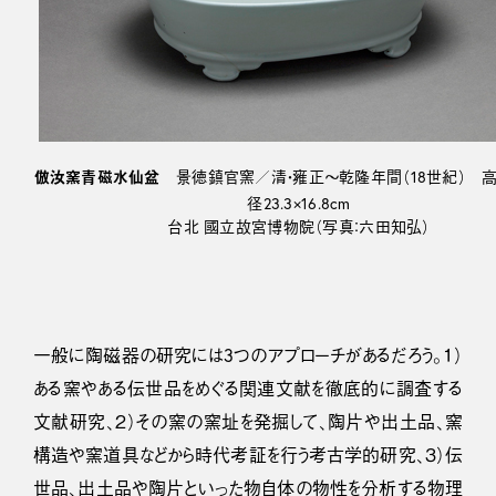
倣汝窯青磁水仙盆
景徳鎮官窯／清・雍正～乾隆年間（18世紀） 高6
径23.3×16.8cm
台北 國立故宮博物院（写真：六田知弘）
一般に陶磁器の研究には3つのアプローチがあるだろう。１）
ある窯やある伝世品をめぐる関連文献を徹底的に調査する
文献研究、２）その窯の窯址を発掘して、陶片や出土品、窯
構造や窯道具などから時代考証を行う考古学的研究、３）伝
世品、出土品や陶片といった物自体の物性を分析する物理