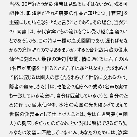
当然、20年経とうが乾隆帝は見誤るはずはないから、残る可
能性は、乾隆帝がそれを唐英の作品と知りつつ、「官窯」を
主題にした詩を彫らせたと言うことである。その場合、当然こ
の「官窯」は、宋代官窯からの流れを今に受け継ぐ唐窯のこ
とであろうから、この詩は一種の唐英回顧であり、遅ればせな
がらの追悼辞なのではあるまいか。すると台北故宮蔵の倣水
仙盆に刻まれた最後の詩句「聲聞、情に過ぐるは君子の恥
（名声が実情を上回ることを君子は恥と見なす）、光を和らげ
て俗に混じるは幽人の懐（光を和らげて世俗に交わるのは、
隠者の奥床しさだ）」は、乾隆帝の自らへの戒め（名声も実情
も一致している汝窯に、自分は匹敵しているか）と、自分のた
めに作った倣水仙盆を、本物の汝窯の光を和らげてあえて
世俗の倣製品として仕上げたことは、今は亡き唐英（＝幽
人）の奥床しさだったのだなあ、という風に解釈できるだろう。
あなたは汝窯に匹敵していません、あなたのためには、汝窯