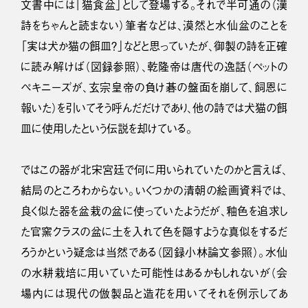
文書中には「猫食盆」として登場する。それで半可通の（漢
詩をちゃんと読まない）筆者などは、漠然と水仙盆のことを
「実は犬か猫の餌皿？」などと思っていたが、御製の詩を正確
に読み解けば（図録参照）、乾隆帝は唐代の逸話（ペットの
ペキニーズが、玄宗皇帝の負け碁の盤面を崩して、飼恩に
報いた）を引いてそう呼んだだけであり、他の詩では犬猫の餌
皿に使用したという伝説を却けている。
ではこの器が北宋宮廷で何に用いられていたのかと言えば、
結局のところわからない。いくつかの清朝の絵画資料では、
良く似た器を盆栽の盆に使っていたようだが、釉色を追求し
た官窯クラスの盆に土を入れて色を隠すような真似をするだ
ろうかという疑念は当然である（図録小林論文参照）。水仙
の水耕栽培に用いていた可能性はあるかもしれないが（会
場内には現代の倣製品と造花を用いてそれを例示してあ