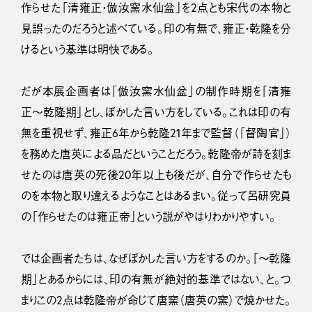
作らせた「清雍正・倣汝窯水仙盆」を2点とも宋代の本物と
見誤ったのだろうと述べている。印の有無で、雍正・乾隆を分
けるという基準は明快である。
だが本展企画者は「倣汝窯水仙盆」の制作時期を「清雍
正〜乾隆期」とし、ぼかした言い方をしている。これは印の有
無を重視せず、雍正6年から乾隆21年まで監督（「督陶官」）
を務めた唐英による品だということだろう。乾隆帝が詩を刻ま
せたのは唐英の死後20年以上も後だが、自分で作らせたも
のを本物と取り違えるようなことはあるまい。従って呂研究員
の「作らせたのは雍正帝」という説がやはりわかりやすい。
では企画者たちは、なぜぼかした言い方をするのか。「〜乾隆
期」とあるからには、印の有無が絶対的基準ではない、と。つ
まりこの2点は乾隆帝が命じて唐窯（唐英の窯）で焼かせた。