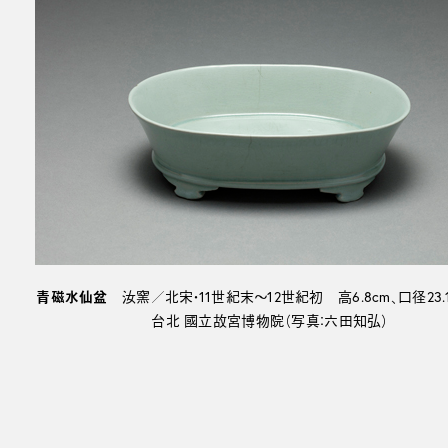
青磁水仙盆
汝窯／北宋・11世紀末～12世紀初 高6.8cm、口径23.1×
台北 國立故宮博物院（写真：六田知弘）