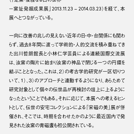
−窯址発掘成果展」2013.11.23 – 2014.03.23）を経て、本
展へとつながっている。
一向に改善の兆しの見えない近年の日・中・台関係にも関わ
らず、過去8年間に渡って学術的・人的交流を積み重ねてき
た出川哲朗館長と小林仁学芸員による連続国際交流展
は、汝窯の陶片に始まり汝窯の神品で閉じる一つの円環を
結ぶこととなった。これは、２）の考古学的研究が一区切りつ
いて、１）、３）のアプローチと連動するようになり、あらためて
研究対象として個々の伝世品が再検討の俎上に上るように
なったということでもある。それに応じて、本展への考えるヒン
トとして、伝世の安宅コレクションによる「宋磁の美」展が併
催され、そこでは、時期を合わせたかのように最近国内で発
見された汝窯の青磁盞も初公開されている。