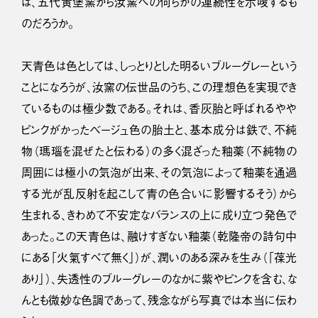
は、五代黄堡窯から汝窯への何らかの連続性を示唆するも
のだろうか。
天青色は色としては、しっとりとした明るいブルーグレーという
ことになろうが、汝窯の伝世品のうち、この理想色を実現でき
ているものは極少数である。それは、香灰胎と呼ばれるやや
ピンクがかったベージュ色の胎土と、基本成分は鉄で、不純
物（瑪瑙を混ぜたと伝わる）の多く混ざった釉薬（不純物の
周囲には極小の気泡が出来、その気泡によって釉薬を通過
する光が乱反射を起こして青の色合いに影響するそう）から
生まれる、きわめて不安定なバランスの上に成り立つ発色で
あった。この天青色は、融けすぎない釉薬（乾隆帝の詩句中
にある「火氣すべて無く」）が、潤いのある深みを生み（「葆光
あり」）、失透性のブルーグレーのなかに紫やピンクを含む、な
んとも微妙な色調であって、残念ながら写真では本当に伝わ