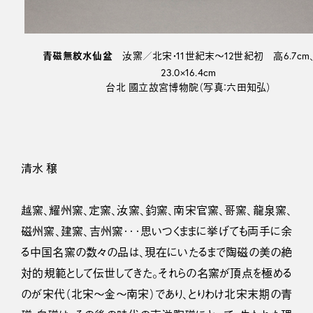
青磁無紋水仙盆
汝窯／北宋・11世紀末～12世紀初 高6.7cm
23.0×16.4cm
台北 國立故宮博物院（写真：六田知弘）
清水 穣
越窯、耀州窯、定窯、汝窯、鈞窯、南宋官窯、哥窯、龍泉窯、
磁州窯、建窯、吉州窯･･･思いつくままに挙げても両手に余
る中国名窯の数々の品は、現在にいたるまで陶磁の美の絶
対的規範として伝世してきた。それらの名窯が頂点を極める
のが宋代（北宋〜金〜南宋）であり、とりわけ北宋末期の青