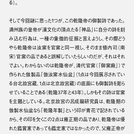
る）。
そして今回謎に思った1つが、この乾隆帝の御製詩であった。
満州族の皇帝が漢文化の頂点たる「神品」に自分の詩を刻
み込む行為は、一種の象徴的征服と言えようし、その際どう
やら乾隆帝は汝窯を官窯と同一視し、そのまま修内司（南
宋）官窯の品であると誤解していたらしいのだが、それはそれ
でよい。わからないのは乾隆帝が、清代官窯（「御窯廠」）で
作られた倣製品「倣汝窯水仙盆」（1点は今回展示されてい
る台北故宮蔵、1点は北京故宮蔵）の底面にも御製詩を彫ら
せていることである（乾隆37年と43年）。しかもその詩は官窯
を主題としている。北京故宮の呂成龍研究員は、乾隆期の
倣製水仙盆なら「乾隆年製」という印が青花で記されている
から、その印を欠くこの2点は雍正期の品であり、乾隆帝は優
れた鑑賞家であっても鑑定家ではなかったので、父雍正帝が