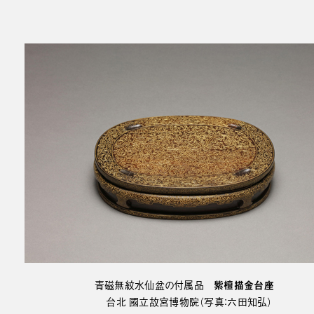
青磁無紋水仙盆の付属品
紫檀描金台座
台北 國立故宮博物院（写真：六田知弘）