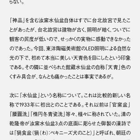
らない。
「神品」を含む汝窯水仙盆自体はすでに台北故宮で見たこ
とがあったが、台北故宮は建物が古く、照明が暗く、ついでに
観客の民度が低いので、せっかくの実物に感動できなかった
のであった。今回、東洋陶磁美術館のLED照明による自然な
光の下で、初めて本当に美しい天青色を目にしたという印象
である。その隣に並べられた館蔵水仙盆の自称「天青」色の
くすみ具合が、なんとも痛かったことは事実であるが。
次に「水仙盆」という名称について。これは比較的新しい名
称で1933年に初出とのことである。それ以前は「官窯盆」
「腰圓洗」「楕円冬青瓷洗」等々、様々に称されていた。清の
乾隆帝が汝窯水仙盆3点の底面に彫らせた御製の漢詩で
は「猧食盆（猧（わ）：ペキニーズ犬のこと）」と呼ばれ、朝廷の