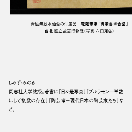
青磁無紋水仙盆の付属品
乾隆帝筆「御筆書畫合璧」
台北 國立故宮博物院（写真：六田知弘）
しみず・みのる
同志社大学教授。著書に『日々是写真』『プルラモン―単数
にして複数の存在』『陶芸考ー現代日本の陶芸家たち』な
ど。