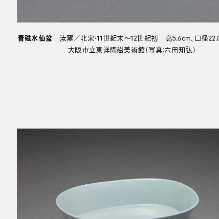
青磁水仙盆
汝窯／北宋・11世紀末～12世紀初 高5.6cm、口径22.0×
大阪市立東洋陶磁美術館（写真：六田知弘）