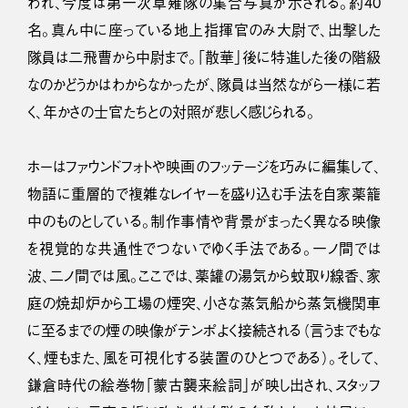
われ、今度は第一次草薙隊の集合写真が示される。約40
名。真ん中に座っている地上指揮官のみ大尉で、出撃した
隊員は二飛曹から中尉まで。「散華」後に特進した後の階級
なのかどうかはわからなかったが、隊員は当然ながら一様に若
く、年かさの士官たちとの対照が悲しく感じられる。
ホーはファウンドフォトや映画のフッテージを巧みに編集して、
物語に重層的で複雑なレイヤーを盛り込む手法を自家薬籠
中のものとしている。制作事情や背景がまったく異なる映像
を視覚的な共通性でつないでゆく手法である。一ノ間では
波、二ノ間では風。ここでは、薬罐の湯気から蚊取り線香、家
庭の焼却炉から工場の煙突、小さな蒸気船から蒸気機関車
に至るまでの煙の映像がテンポよく接続される（言うまでもな
く、煙もまた、風を可視化する装置のひとつである）。そして、
鎌倉時代の絵巻物「蒙古襲来絵詞」が映し出され、スタッフ