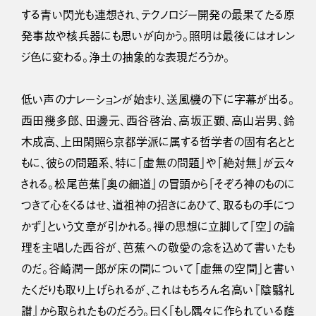
する青い閃光も連想され、テクノロジー開発の最果てたる原
発事故や核兵器にも思いが向かう。照明は最後にはオレン
ジ色に変わる。浄土の抽象的な表現だろうか。
低い声のナレーションが始まり、送風機の下に字幕が出る。
西田幾多郎、田邊元、西谷啓治、高坂正顕、高山岩男、鈴
木成高、上田閑照ら京都学派に属する哲学者の固有名とと
もに、彼らの問題系、特に「虚無の問題」や「絶対無」が云々
される。松尾芭蕉『奥の細道』の冒頭から「そぞろ神のものに
つきて心をくるはせ、道祖神の招きにあひて、取るもの手につ
かず」という文章が引かれる。禅の思想に立脚して「空」の論
理を主唱した西谷が、芭蕉への敬愛の念を込めて書いたも
のだ。谷崎潤一郎が床の間について「虚無の空間」と書い
たくだりも取り上げられるが、これはもちろん名高い『陰翳礼
讃』から取られたものだろう。曰く「もし隅々に作られている蔭