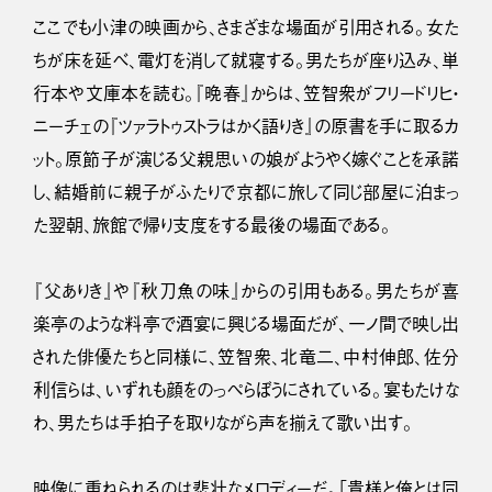
ここでも小津の映画から、さまざまな場面が引用される。女た
ちが床を延べ、電灯を消して就寝する。男たちが座り込み、単
行本や文庫本を読む。『晩春』からは、笠智衆がフリードリヒ・
ニーチェの『ツァラトゥストラはかく語りき』の原書を手に取るカ
ット。原節子が演じる父親思いの娘がようやく嫁ぐことを承諾
し、結婚前に親子がふたりで京都に旅して同じ部屋に泊まっ
た翌朝、旅館で帰り支度をする最後の場面である。
『父ありき』や『秋刀魚の味』からの引用もある。男たちが喜
楽亭のような料亭で酒宴に興じる場面だが、一ノ間で映し出
された俳優たちと同様に、笠智衆、北竜二、中村伸郎、佐分
利信らは、いずれも顔をのっぺらぼうにされている。宴もたけな
わ、男たちは手拍子を取りながら声を揃えて歌い出す。
映像に重ねられるのは悲壮なメロディーだ。「貴様と俺とは同