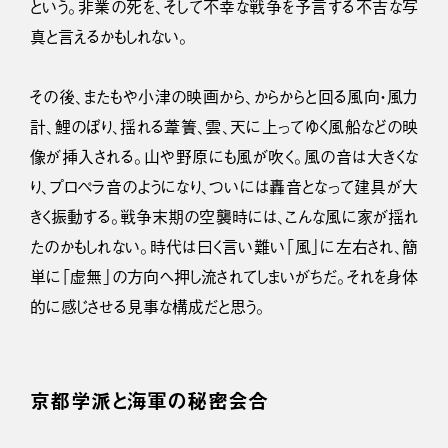
という。非業の死を、そして不幸な戦争を予言する不吉な写
真と言えるかもしれない。
その後、またもや小津の映画から、からからと回る風向・風力
計、鯉のぼり、揺れる葦簀、雲、天に上ってゆく風船などの映
像が挿入される。山や野原にも風が吹く。風の音は大きくな
り、プロペラ音のようになり、ついには轟音となって建具が大
きく振動する。戦争末期の空襲時には、こんな風に家が揺れ
たのかもしれない。時代は曰く言い難い「風」に左右され、簡
単に「虚無」の方向へ押し流されてしまいがちだ。それを身体
的に感じさせる見事な構成だと思う。
京都学派と海軍の秘密会合