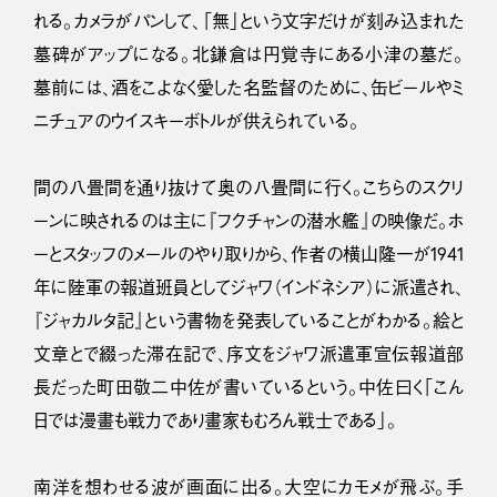
れる。カメラがパンして、「無」という文字だけが刻み込まれた
墓碑がアップになる。北鎌倉は円覚寺にある小津の墓だ。
墓前には、酒をこよなく愛した名監督のために、缶ビールやミ
ニチュアのウイスキーボトルが供えられている。
間の八畳間を通り抜けて奥の八畳間に行く。こちらのスクリ
ーンに映されるのは主に『フクチャンの潜水艦』の映像だ。ホ
ーとスタッフのメールのやり取りから、作者の横山隆一が1941
年に陸軍の報道班員としてジャワ（インドネシア）に派遣され、
『ジャカルタ記』という書物を発表していることがわかる。絵と
文章とで綴った滞在記で、序文をジャワ派遣軍宣伝報道部
長だった町田敬二中佐が書いているという。中佐曰く「こん
日では漫畫も戦力であり畫家もむろん戦士である」。
南洋を想わせる波が画面に出る。大空にカモメが飛ぶ。手