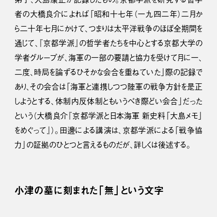
者の大橋良介によれば「昭和十七年（一九四二年）二月か
ら二十年七月にかけて、つまりは太平洋戦争のほぼ全期間を
通じて、『京都学派』の哲学者たちを中心とする京都大学の
学者グループが、海軍の一部の要請と協力を受けて月に一、
二度、時局を論ずるひそかな会合を重ねていた」際の記録で
あり、その会合は「海軍と連携しつつ陸軍の戦争方針を是正
しようとする、体制内反体制ともいうべき際どい会合」だった
という（大橋良介『京都学派と日本海軍 新史料「大島メモ」
をめぐって』）。田邊による講演は、京都学派による「戦争協
力」の証拠のひとつと言えるものだが、詳しくは後述する。
小津の墓に刻まれた「無」という文字