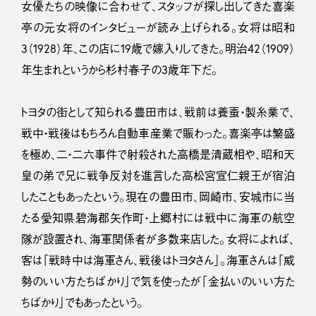
女優たちの映像に合わせて、スタッフが探し出してきた喜楽
亭の元女将のインタビューが読み上げられる。女将は昭和
3（1928）年、この店に19歳で嫁入りしてきた。明治42（1909）
年生まれというから杉村春子の3歳年下だ。
トヨタの街として知られる豊田市は、戦前は養蚕・製糸業で、
戦中・戦後はもちろん自動車産業で賑わった。喜楽亭は繁盛
を極め、二・二六事件で射殺された高橋是清蔵相や、昭和天
皇の弟で兄に戦争反対を進言した高松宮宣仁親王が宿泊
したこともあったという。現在の豊田市、岡崎市、安城市に当
たる愛知県碧海郡矢作町・上郷村には戦中に海軍の航空
隊が設置され、海軍関係者が多数来店した。女将によれば、
客は「戦時中は海軍さん、戦後はトヨタさん」。海軍さんは「威
勢のいい方たちばかり」で気を使ったが「金払いのいい方た
ちばかり」でもあったという。