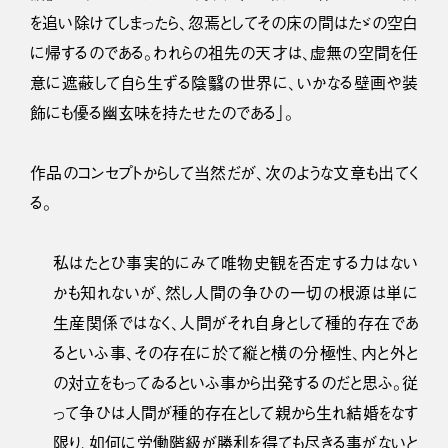
を追い除けてしまったら、忽焉としてその床の間はたゞの空白
に帰するのである。われらの祖先の天才は、虚無の空間を任
意に遮蔽して自ら生ずる陰翳の世界に、いかなる壁画や装
飾にも優る幽玄味を持たせたのである」。
作品のコンセプトからして当然だが、次のような文章も出てく
る。
私はたとひ事実的にみて唯物史観を否定する力はない
かも知れないが、然し人間の争ひの一切の根源は単に
生産関係ではなく、人間がそれ自身として種的存在であ
るといふ事、その存在に於て縦と横の分極性、内と外と
の対立をもってゐるといふ事から出発するのだと思ふ。従
って争ひは人間が種的存在として親から生れ結婚をなす
限り、如何に労働階級が勝利を得ても尽きる事がないと