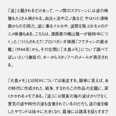
「波」と題されるだけあって、一ノ間のスクリーンには波の映
像もたくさん映される。由比ヶ浜や江ノ島など、やはり小津映
画からの引用だ。波に乗るイルカや、波間を飛ぶカモメのア
ニメ映像もある。こちらは、漫画家の横山隆一が戦時中につ
くった（つくらされた？）プロパガンダ映画『フクチャンの潜水
艦』（1944年）から。その合間に「大島メモ」について調べて
ほしいという趣旨の、ホーからスタッフへのメールが表示され
る。
「大島メモ」とは何かについては後述する。簡単に言えば、あ
の時代に作成された、戦争、すなわちこの作品の主題に、深
くかかわるメモである。「波」には現実の海の波ばかりでなく、
景気の波や時代の波も含意されているのだろう。波の音を模
したサウンドは徐々に大きくなり、最後には建具を揺らすまで