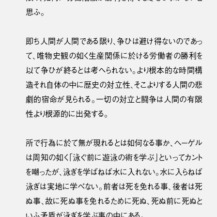
思ふ。
即ち人間が人間である限り、争ひは避け得ないのであっ
て、唯物史観の如く生産関係に於ける労働者の勝利を
以て争ひが終るとは考へられない。より根本的な時間構
造それ自体の中に歴史の対立性、そこよりする人間の悲
劇的宿命が見られる。一切の対立と闘争は人間の有限
性より根源的に出発する。
所で行為に於て無が現れるとは如何なる事か、ヘーゲル
は周知の如く「泳ぐ前に遊泳の術を学ぶ」といってカント
を嘲ったが、泳ぎを学ばねば水に入れない。水に入らねば
泳ぎは実地に学べない。前者は死を免れる事、後者は死
ぬ事、故に死ぬ事を免れるために死ぬ、死ぬ前に死ぬと
いふ矛盾が泳ぎを学ぶ事の中にある。