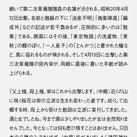
続いて第二次草薙隊隊員の名簿が示される。昭和20年４月
12日出撃。名前と階級の下に「消息不明」「負傷帰還」「編
成外」などの記述が若干数あるが、圧倒的に多いのは「散
華」である。画面にはその後、『東京物語』の洗濯物、『麦
秋』の鯉のぼり、『一人息子』の「とんかつ」と書かれた幟な
ど、風に揺れるものが映される。そして4月13日に出撃した第
三次草薙隊の宮内栄が、両親に最後に書いた手紙が読み
上げられる。
「父上様、母上様、栄はこれから出撃します。（中略）近くの山
に咲く桜花は栄の立派な生まれ変わった姿です。幼くして出
郷する時、母上から受けた教訓は立派に実行してきました。
酒と女でしたね。今まで酒は少しやりましたが女は全然知りま
せんでした。今となっては何も思ひ残すことはありません。只日