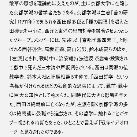
散華の思想を理論的に支えたのが、主に京都大学に在籍し
た京都学派の哲学者たちである。京都学派は主著『善の研
究』（1911年）で知られる西田幾多郎と「種の論理」を唱えた
田邊元を中心に、西洋と東洋の思想哲学を融合させようとし
たグループ。メンバーには、先述した「京都学派四天王」と呼
ばれる西谷啓治、高坂正顕、高山岩男、鈴木成高らのほか、
「左派」とされ、戦時中に治安維持法違反で逮捕・投獄され
て獄中で死んだ三木清や戸坂潤らがいる。西田は同郷の仏
教学者、鈴木大拙と肝胆相照らす仲で、「西田哲学」という
名称が付けられるほどの独創的な思索によって、戦前・戦中
に巨大な知性として称えられ、同時代に大きな影響を与え
た。西田は終戦前に亡くなったが、左派を除く京都学派の多
くは終戦後に公職から追放され、その哲学に触れることがタ
ブー視される時期もあった。ひとことで言えば「戦争イデオロ
ーグ」と見なされたのである。