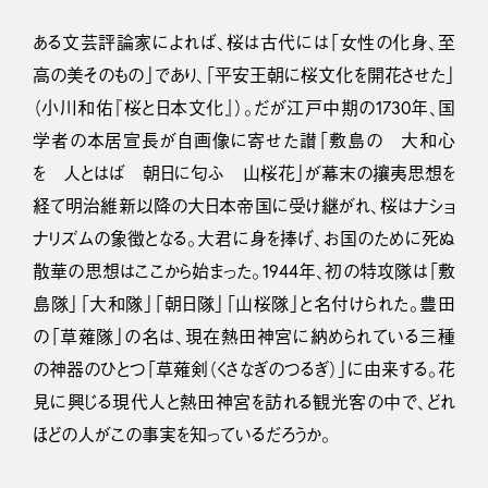
ある文芸評論家によれば、桜は古代には「女性の化身、至
高の美そのもの」であり、「平安王朝に桜文化を開花させた」
（小川和佑『桜と日本文化』）。だが江戸中期の1730年、国
学者の本居宣長が自画像に寄せた讃「敷島の 大和心
を 人とはば 朝日に匂ふ 山桜花」が幕末の攘夷思想を
経て明治維新以降の大日本帝国に受け継がれ、桜はナショ
ナリズムの象徴となる。大君に身を捧げ、お国のために死ぬ
散華の思想はここから始まった。1944年、初の特攻隊は「敷
島隊」「大和隊」「朝日隊」「山桜隊」と名付けられた。豊田
の「草薙隊」の名は、現在熱田神宮に納められている三種
の神器のひとつ「草薙剣（くさなぎのつるぎ）」に由来する。花
見に興じる現代人と熱田神宮を訪れる観光客の中で、どれ
ほどの人がこの事実を知っているだろうか。