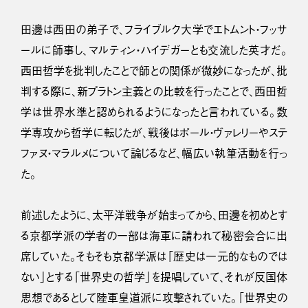
田邊は西田の弟子で、フライブルク大学でエトムント・フッサ
ールに師事し、マルティン・ハイデガーとも交流した英才だ。
西田哲学を批判したことで師との関係が微妙になったが、批
判する際に、新プラトン主義との比較を行ったことで、西田哲
学は世界水準と認められるようになったと言われている。数
学専攻から哲学に転じたが、戦後はポール・ヴァレリーやステ
ファヌ・マラルメについて論じるなど、幅広い執筆活動を行っ
た。
前述したように、太平洋戦争が始まってから、田邊を初めとす
る京都学派の学者の一部は海軍に請われて秘密会合に出
席していた。そもそも京都学派は「歴史は一元的なものでは
ない」とする「世界史の哲学」を提唱していて、それが反国体
思想であるとして陸軍皇道派に攻撃されていた。「世界史の