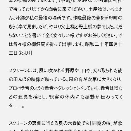
本の必勝のみであります。（中略）折がありましたら靖国神社
で待っておりますから面会に来てください。土産物はいりませ
ん。沖縄が私の最後の場所です。昨晩最後の夢を挙母町の
きらく亭で見ましたが、やはり父上様と母上様の夢でした。くだ
らないことを書いて全く女々しい様ですがお許しください。で
は皆々様の御健康を祈って出撃します。昭和二十年四月十
三日 栄より」
スクリーンには、風に吹かれる野原や、山や、刈り取られた後
の田んぼの映像が映っている。風の音が次第に大きくなり、
プロペラ音のような轟音へクレッシェンドしていく。轟音は襖な
どの建具を揺らし、観客の体内にも振動が伝わってく
る……。
スクリーンの裏側に当たる奥の六畳間でも「同期の桜」が歌