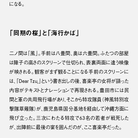
になる。
「同期の桜」と「海行かば」
二ノ間は「風」。手前は八畳間、奥は六畳間。ふたつの部屋
は障子の高さのスクリーンで仕切られ、表裏両面に違う映像
が映される。観客がまず観ることになる手前のスクリーンに
は、「Dear Tzu,」という書き出しの後、喜楽亭の女将が語った
内容がテキストとナレーションで再現される。豊田市には民
間と軍の共用飛行場があり、そこから特攻隊員（神風特別攻
撃隊草薙隊）が、鹿児島県国分基地を経由して沖縄方面に
飛び立った。三次にわたる特攻で63名の若者が戦死した
が、出陣前に最後の宴を囲んだのが、ここ喜楽亭だった。