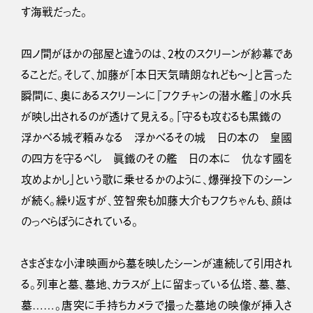
す海戦だった。
四ノ間がほかの部屋と違うのは、2枚のスクリーンが紗幕であ
ることだ。そして、加藤が「本日天気晴朗なれども〜」と言った
瞬間に、奥にあるスクリーンに『フクチャンの潜水艦』の水兵
が映し出されるのが透けて見える。「守るも攻むるも黒鐵の
浮かべる城ぞ頼みなる 浮かべるその城 日の本の 皇國
の四方を守るべし 眞鐵のその艦 日の本に 仇なす國を
攻めよかし」という歌に乗せるかのように、爆弾投下のシーン
が続く。繰り返すが、笠智衆も加藤大介もフクちゃんも、顔は
のっぺらぼうにされている。
さまざまな小津映画から墓を映したシーンが連続して引用され
る。列車と墓、墓地、カラスが上に留まっている仏塔、墓、墓、
墓……。唐突に手持ちカメラで撮った墓地の映像が挿入さ