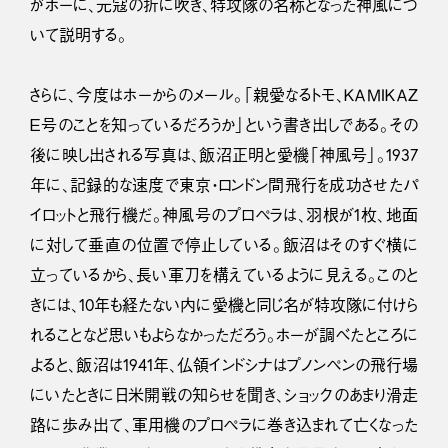
がホーに、元寇の折に吹き、特攻隊の名称となった神風につ
いて説明する。
さらに、今度はホーからのメール。「親愛なるトモ、ＫＡＭＩＫＡＺ
Ｅ号のことを知っているだろうか」という書き出しである。その
後に映し出される写真は、飯沼正明と愛機「神風号」。1937
年に、記録的な速度で東京・ロンドン間飛行を成功させたパ
イロットと飛行機だ。神風号のプロペラは、羽根が1枚、地面
に対して垂直の位置で停止している。飯沼はそのすぐ横に
立っているから、長い軍刀を構えているように見える。このと
きには、10年も経たない内に愛機と同じ名が特攻隊に付けら
れることなど思いもよらなかっただろう。ホーが調べたところに
よると、飯沼は1941年、仏領インドシナはプノンペンの飛行場
にいたときに日米開戦の知らせを聞き、ショックのあまり滑走
路に歩み出て、軍用機のプロペラに巻き込まれて亡くなった