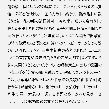
期の桜 同じ兵学校の庭に咲く 咲いた花なら散るのは覚
悟 みごと散りましょ 国のため」に始まり、「離れ離れに散
ろうとも 花の都の靖国神社 春の梢に咲いて会おう」で
終わる軍歌「同期の桜」である。戦争末期に陸海軍を問わず
大流行したというから、74年前に、まさにこの場所で出撃前
の特攻隊員たちが歌ったに違いない。スピーカーからは複数
の声が流れ出てきて、三島由紀夫の読者であれば、二・二六
事件の首謀者や特攻隊員たちの霊が大勢で「などてすめろ
ぎは人間（ひと）となりたまひし」と昭和天皇に対して呪詛の
声を上げる「英霊の聲」を連想するかもしれない。別のシーン
では、万葉集に収められた大伴家持の長歌に由来する「海
行かば」が紹介される。「海行かば 水漬く屍 山行かば
草生す屍 大君の 辺にこそ死なめ かへり見は せ
じ……」。この歌も最後の宴で合唱されたことだろう。