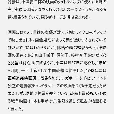
背景は、小津安二郎の映画のタイトルバックに使われる麻の
布。実際には膨大なやり取りのほんの一部だろうが、うまく選
択・編集されていて、観る者は一気に引き込まれる。
画面にはカメラ目線の女優が数人、連続してクローズアップ
で映し出される。画像処理によって顔が塗りつぶされていて
誰だかすぐにはわからないが、体格や顔の輪郭から、小津映
画の常連である東山千栄子、原節子、杉村春子あたりだろう
と見当は付く。周知のように、小津は1937年に応召し、1年10
ヶ月間、一下士官として中国戦線に従軍した。1943年には
軍報道部映画班に徴集されてシンガポールに向かい、インド
独立の運動家チャンドラ・ボースの映画をつくる予定だったが
果たせず、現地で終戦を迎えている。戦前も戦後も、いわゆ
る戦争映画は１本も手がけず、生涯を通じて家族の物語を撮
り続けた。