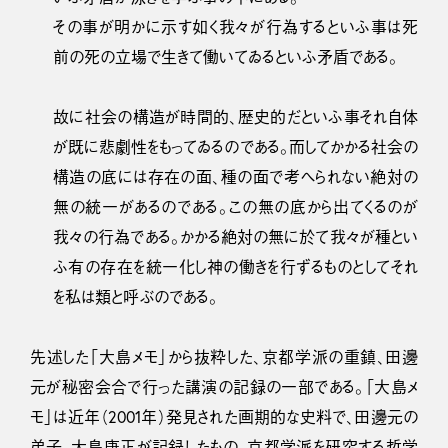
その事が明かに示す如く我々が行為するといふ事は死
前の死の立場で生きて働いてゐるといふ矛盾である。
故に社会の構造が時間的、歴史的だといふ事それ自体
が既に悲劇性をもってゐるのである。而してかかる社会の
構造の底には存在の面、種の面で考へられない絶対の
無の統一があるのである。この無の底から出てくるのが
我々の行為である。かかる絶対の無に於て我々が種とい
ふ有の存在を統一化し神の働きを行ずるものとしてそれ
を私は類と呼ぶのである。
先述した「大島メモ」から抜粋した、京都学派の重鎮、田邊
元が秘密会合で行った講演の記録の一部である。「大島メ
モ」は近年（2001年）発見された画期的な史料で、田邊元の
弟子、大島康正が記録したもの。京都学派を研究する哲学