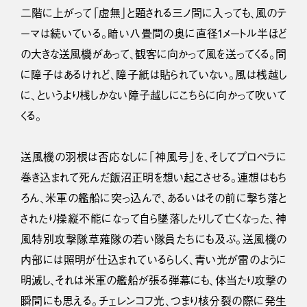
二階に上がって「虚無」と題される三ノ間に入っても、風のテ
ーマは続いている。暗い八畳間の奥に直径1メートル半ほど
の大きな送風機があって、観客に向かって風を送ってくる。間
に障子はあるけれど、障子紙は貼られていない。風は桟越し
に、というより桟しかない障子越しにこちらに向かって吹いて
くる。
送風機の羽根は否応なしに「神風号」を、そしてプロペラに
巻き込まれて死んだ飯沼正明を想い起こさせる。連想はもち
ろん、米軍の艦船に突っ込んで、あるいはその前に撃ち落と
されたり操縦不能になって自ら墜落したりして亡くなった、神
風特別攻撃隊草薙隊の若い隊員たちにも及ぶ。送風機の
内部には照明が仕込まれているらしく、青い光が雷のように
明滅し、それは米軍の艦船が張る弾幕にも、体当たり攻撃の
瞬間にも思える。チェレンコフ光、つまり核分裂の際に発生