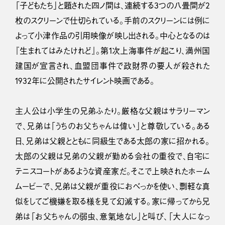
「子どもたち」と題された四ノ間は、連続する3つの八畳間が2
枚のスクリーンで仕切られている。手前のスクリーンには例に
よって小津作品の引用映像が映し出される。中心となるのは
『生まれてはみたけれど』。第1次上海事件が起こり、満州国
建国が宣言され、血盟団事件で政財界の要人が殺された
1932年に公開されたサイレント映画である。
主人公は小学生の兄弟ふたり。厳格な父親はサラリーマン
で、兄弟は「うちのお父ちゃんは偉い」と尊敬している。ある
日、兄弟は父親とともに同級生である太郎の家に招かれる。
太郎の父親は兄弟の父親が勤める会社の重役で、自宅に
テニスコートがあるような資産家だ。そこで上映されたホーム
ムービーで、兄弟は父親が重役におべっかを使い、剽軽な真
似をしてご機嫌を取る様を見て幻滅する。家に帰ってから兄
弟は「お父ちゃんの弱虫、意氣地なし」と叫び、「大人になっ