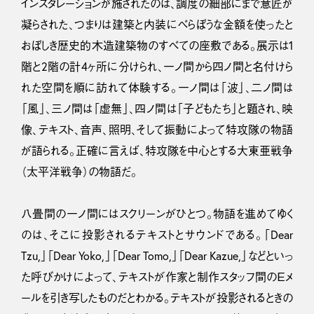
インスタレーションが施されたのは、調度の細部にまで意匠が
凝らされた、つまりは建築と内装にべらぼうな金額を使ったと
おぼしき歴史的木造建築物のすべての座敷である。展示は1
階と2階の計4ヶ所に分けられ、一ノ間から四ノ間と名付けら
れた空間を順に訪れて体験する。一ノ間は「波」、二ノ間は
「風」、三ノ間は「虚無」、四ノ間は「子どもたち」と題され、映
像、テキスト、音声、照明、そして振動によって特攻隊の物語
が語られる。正確に言えば、特攻隊を中心とする大東亜戦争
（太平洋戦争）の物語だ。
八畳間の一ノ間にはスクリーンがひとつ。物語を進めてゆく
のは、そこに投影されるテキストとサウンドである。「Dear
Tzu,」「Dear Yoko,」「Dear Tomo,」「Dear Kazue,」などといっ
た呼びかけによって、テキストが作家と制作スタッフ間のＥメ
ールを引き写したものだとわかる。テキストが投影されるときの