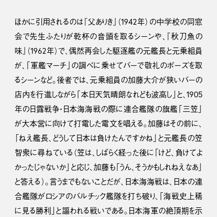
ほかに引用されるのは『父ありき』（1942年）の中学校の同窓
会で先生ふたりが乾杯の音頭を取るシーンや、『秋刀魚の
味』（1962年）で、偶然再会した駆逐艦の元艦長と元乗組員
が、「軍艦マーチ」の調べに乗せてバーで敬礼のポーズを取
るシーンなど。後者では、元乗組員の加藤大介が狭いバーの
店内を行進しながら「本日天気晴朗なれども波高し」と、1905
年の日露戦争・日本海海戦の際に連合艦隊の旗艦「三笠」
が大本営に向けて打電した電文を唱える。加藤はその前に、
「ねえ艦長、どうして日本は負けたんですかね」と元艦長の笠
智衆に尋ねている（笠は、しばらく経った後に「けど、負けてよ
かったじゃないか」と応じ、加藤も「うん、そうかもしれねえなあ」
と答える）。言うまでもないことだが、日本海海戦は、日本の連
合艦隊がロシアのバルチック艦隊を打ち破り、「海戦史上稀
に見る勝利」と謳われる戦いである。日本海軍の絶頂期を示