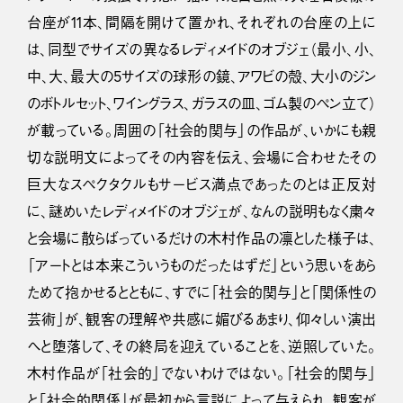
台座が11本、間隔を開けて置かれ、それぞれの台座の上に
は、同型でサイズの異なるレディメイドのオブジェ（最小、小、
中、大、最大の5サイズの球形の鏡、アワビの殻、大小のジン
のボトルセット、ワイングラス、ガラスの皿、ゴム製のペン立て）
が載っている。周囲の「社会的関与」の作品が、いかにも親
切な説明文によってその内容を伝え、会場に合わせたその
巨大なスペクタクルもサービス満点であったのとは正反対
に、謎めいたレディメイドのオブジェが、なんの説明もなく粛々
と会場に散らばっているだけの木村作品の凛とした様子は、
「アートとは本来こういうものだったはずだ」という思いをあら
ためて抱かせるとともに、すでに「社会的関与」と「関係性の
芸術」が、観客の理解や共感に媚びるあまり、仰々しい演出
へと堕落して、その終局を迎えていることを、逆照していた。
木村作品が「社会的」でないわけではない。「社会的関与」
と「社会的関係」が最初から言説によって与えられ、観客が