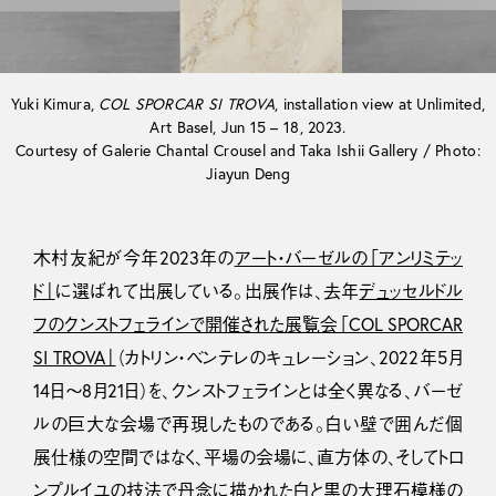
Yuki Kimura,
COL SPORCAR SI TROVA
, installation view at Unlimited,
Art Basel, Jun 15 – 18, 2023.
Courtesy of Galerie Chantal Crousel and Taka Ishii Gallery / Photo:
Jiayun Deng
木村友紀が今年2023年の
アート・バーゼルの「アンリミテッ
ド」
に選ばれて出展している。出展作は、去年
デュッセルドル
フのクンストフェラインで開催された展覧会「COL SPORCAR
SI TROVA」
（カトリン・ベンテレのキュレーション、2022年5月
14日〜8月21日）を、クンストフェラインとは全く異なる、バーゼ
ルの巨大な会場で再現したものである。白い壁で囲んだ個
展仕様の空間ではなく、平場の会場に、直方体の、そしてトロ
ンプルイユの技法で丹念に描かれた白と黒の大理石模様の