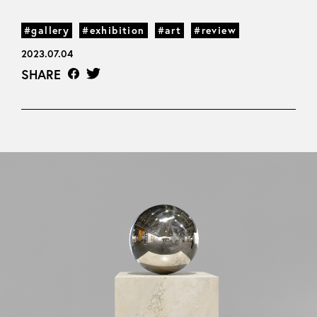
#gallery
#exhibition
#art
#review
2023.07.04
SHARE