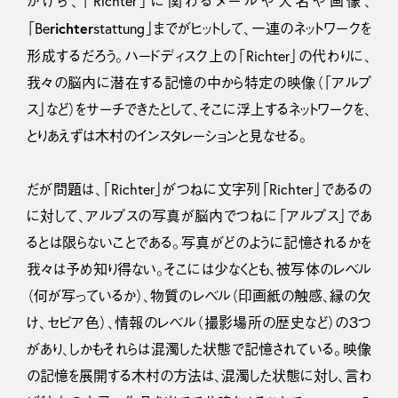
かけら、「Richter」に関わるメールや人名や画像、
richter
「Be
stattung」までがヒットして、一連のネットワークを
形成するだろう。ハードディスク上の「Richter」の代わりに、
我々の脳内に潜在する記憶の中から特定の映像（「アルプ
ス」など）をサーチできたとして、そこに浮上するネットワークを、
とりあえずは木村のインスタレーションと見なせる。
だが問題は、「Richter」がつねに文字列「Richter」であるの
に対して、アルプスの写真が脳内でつねに「アルプス」であ
るとは限らないことである。写真がどのように記憶されるかを
我々は予め知り得ない。そこには少なくとも、被写体のレベル
（何が写っているか）、物質のレベル（印画紙の触感、縁の欠
け、セピア色）、情報のレベル（撮影場所の歴史など）の３つ
があり、しかもそれらは混濁した状態で記憶されている。映像
の記憶を展開する木村の方法は、混濁した状態に対し、言わ