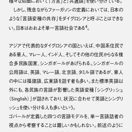
様々な局面において「方言」と「共通語」を使い分けている。
しかし、残念ながらファーガソンの定義においては、日本の
ような「言語変種の共存」をダイグロシアと呼ぶことはできな
4
い。日本はおおよそ単一言語社会である
。
アジアで代表的なダイグロシアの国といえば、中国系住民で
ある華人、マレー人、インド人、そしてその他の住民からなる複
合多民族国家、シンガポールがあげられる。シンガポールの
公用語は、英語、マレー語、北京語、タミル語であるが、華人
の中には福建語、広東語を話す者も多い。また標準英語以
外にも、各民族の言語が影響した英語変種「シングリッシュ
（Singlish）」が話されており、状況に合わせて英語とシングリ
ッシュを使い分ける人も多いという。
ゴバールが定義した四つの言語モデルを、単一言語話者の
視点から考察することは難しいかもしれない。前述のように