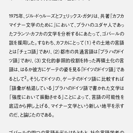
1975年、ジル・ドゥルーズとフェリックス・ガタリは、共著『カフカ
マイナー文学のために』において、プラハのユダヤ人であっ
たフランツ・カフカの文学を分析するにあたって、ゴバールの
説を援用した。すなわち、カフカにとって（１）その土地の言語
とは「チェコ語」であり、（２）都市の共通言語は「プラハのドイ
ツ語」であり、（３）文化的参照的役割を持った再領土化の言
語は、はるか彼方にゲーテの姿を見る「ドイツのドイツ語」であ
2
るとして
。そうしてドイツの、ゲーテのドイツ語に比較すれば
「語彙が枯渇している」プラハのドイツ語で書かれた文学は
「強度において振動させる」ことによって、言語の可能性を
底辺から押し上げる、マイナー文学という新しい地平を示す
のだ、と論じたのである。
ゴバールの四つの言語モデルはもともと、社会言語学者の