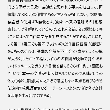
ド）から思考の言及に最適だと思われる要素を抽出して、再
編集してゆくような作業であると言えるかもしれない。つまり母
語話者の使用する語彙とは、通常、本来の意味での「形態
素」にまで分解されているので、これを文節、文と構築してゆ
くことによって自由に文章を生成することができる。これに対
して第二（第三でも第四でもよいのだが）言語習得の過程に
あるもののそれは、語彙の分解が不十分で（素材としての塊
が大きく、したがって指し示すものの範囲が曖昧で鈍く、ある
いはドゥルーズとガタリの言葉を借りるならば「貧しく涸渇し
て」いて）本来の文脈から切り離されているので意味としての
体力も弱く、意図しないところで意図しない焦点を結びながら
伝達内容を乱反射させる、コラージュのようなつぎはぎで奇妙
な印象を生み出すのである。