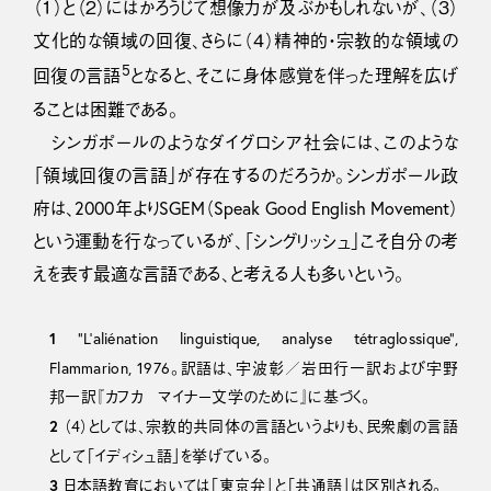
（１）と（２）にはかろうじて想像力が及ぶかもしれないが、（３）
文化的な領域の回復、さらに（４）精神的・宗教的な領域の
5
回復の言語
となると、そこに身体感覚を伴った理解を広げ
ることは困難である。
シンガポールのようなダイグロシア社会には、このような
「領域回復の言語」が存在するのだろうか。シンガポール政
府は、2000年よりSGEM（Speak Good English Movement）
という運動を行なっているが、「シングリッシュ」こそ自分の考
えを表す最適な言語である、と考える人も多いという。
1
“L’aliénation linguistique, analyse tétraglossique”,
Flammarion, 1976。訳語は、宇波彰／岩田行一訳および宇野
邦一訳『カフカ マイナー文学のために』に基づく。
2
（4）としては、宗教的共同体の言語というよりも、民衆劇の言語
として「イディシュ語」を挙げている。
3
日本語教育においては「東京弁」と「共通語」は区別される。