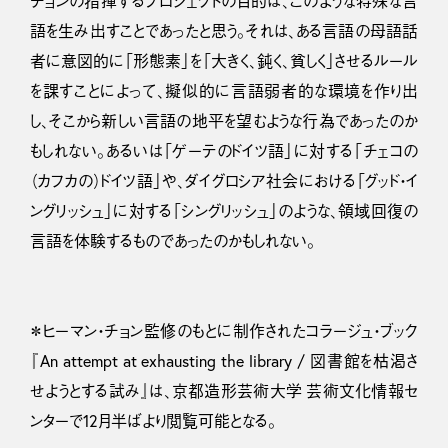
チョンの指揮するプロジェクトの目的は、このような特殊な言
語を生み出すことであったと思う。それは、ある言語の母語話
者に意図的に「形態素」を「大きく、鈍く、貧しく」させるルール
を課すことによって、擬似的に言語弱者的な環境を作り出
し、そこから新しい言語の地平を望むような行為であったのか
もしれない。あるいは「ゲーテのドイツ語」に対する「チェコの
（カフカの）ドイツ語」や、ダイグロシア社会における「グッド・イ
ングリッシュ」に対する「シングリッシュ」のような、領域回復の
言語を体験するものであったのかもしれない。
＊ヒーマン・チョン監修のもとに制作されたコラージュ・ブック
『An attempt at exhausting the library / 図書館を枯渇さ
せようとする試み』は、京都造形芸術大学 芸術文化情報セ
ンターで12月半ばより閲覧可能となる。