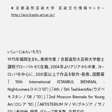
8
京都造形芸術大学 芸術文化情報センター
http://acic.kyoto-art.ac.jp/
いしい・じゅんいちろう
1975年福岡生まれ。美術作家 / 京都造形大芸術大学修士
課程グローバルゼミ在籍。2004年よりアジアから中東、ヨー
ロッパを中心に、20カ国以上で作品を制作・発表。国際展
「10th International ISTANBUL BIENNIAL :
Nightcomers（トルコ ’07）」「4th / 5th TashkentAle（ウズベ
キスタン / ’08 / ’10）」「2nd Moscow Biennale for Young
Art（ロシア ’10）」「ARTISTERIUM IV / VI（グルジア / ’11 /
’13）」参加他、個展、グループ展多数。京都在住。