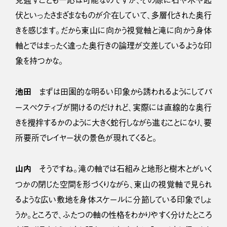
見通すことも一応は可能なのですが、その際に石や木や起
伏といったさまざまなものが介在していて、多層化された奥行
きを感じます。だから東山に向かう視覚軸と滝に向かう身体
軸とではまったく違った奥行きの論理が交差しているような印
象を持つかな。
池田
まずは田園的な明るい印象から誘われるようにしてパ
ースペクティブが開けるのだけれど、実際には直線的な奥行
きを攪拌するかのように大きく蛇行しながら進むことになり、要
所要所でレイヤー状の景色が現れてくると。
山内
そうですね。滝の軸では石組みと地形と樹木とがいく
つかの閉じた空間を形づくりながら、東山の視覚軸で見られ
るような広い敷地を身体スケールに分節している印象でしょ
うか。ところで、ふたつの軸の性格をわかりやすく分けたところ