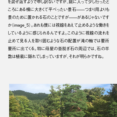
を混ぜ返すようで申し訳ないですが、庭に入って少し行ったと
ころにある横に大きくて平べったい景石——つまり用よりも
景のために置かれる石のことですが——があるじゃないです
か（image_5）。あれも僕には視線をあえて止めるような働きを
しているように感じられるんですよ。このように視線の流れを
止めて見る人を取り囲むような石の配置が滝の軸では要所
要所に出てくる。特に母屋の沓脱ぎ石の周辺では、石の半
数は植栽に隠れてしまっていますが、それが明らかですね。