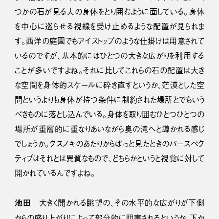
つかの石が見る人の身体をとり囲むように面している。身体
を中心に巡らせる視線を受け止めるような配置が見られま
す。西洋の庭園でもアイストップのような仕掛けは用意されて
いるのですが、基本的にはひとつの大きな広がりを利用する
ことが多いですよね。それに比してこれらの石の配置は大き
な空間を身体的スケールに砕き直すというか、茫漠とした空
間というよりも身体が持つ条件に制約された場所とでもいう
べきものに落とし込んでいる。身体を取り囲むひとつひとつの
場所が重層的に重なりあいながら奥の滝へと導かれる感じ
でしょうか。クスノキのあたりからぱっと見たときのパースペク
ティブはそれとは異質なもので、どちらかというと視覚に対して
開かれているんですよね。
池田
大きく開かれる眺望の、その水平的な広がりが下側
からの盛り上がりによって部分的に阻害されるというか、下か