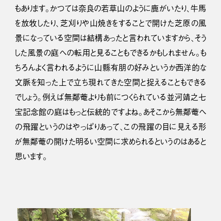
もあります。かつては奈良の若草山のように鹿がいたり、牛馬
を放牧したり、芝刈りや山焼きをすることで開けた芝原の風
景になっている空間は結構あったと言われていますから、そう
した風景の庭への転用と見ることもできるかもしれません。も
ちろんよく言われるように山縣有朋の好みというか西洋的な
文脈を知った上で立ち現れてきた空間と捉えることもできる
でしょう。例えば無鄰菴よりも前につくられている並河靖之七
宝記念館の庭はもっと伝統的ですよね。あそこから無鄰菴へ
の飛躍というのはやっぱりあって、この飛躍の目に見える形
が無鄰菴の開けた明るい空間に求められるというのはあると
思います。