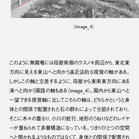
（Image_4）
このように無隣菴には母屋南側のクスノキ周辺から、東北東
方向に見える東山へと向かう遠近法的な視覚の軸がある。
しかしこの軸と交差するように、母屋から東南東方向にある
滝へと向かう園路の軸もある（image_4）。園内から東山へと
一望できる視覚軸に比してこちらの軸は、どちらかというと身
体との関係で配置された石の群れによって分節されており、
そこに木々の重なり、小川の蛇行、地形のうねりなどのレイヤ
ーが重ねられて多層構造になっている。つまりひとつの空間
へと開かれるようなものではなくて、身体との関係で配置され