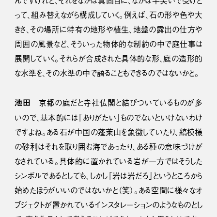
んですけれど、それをなかば真面目に、なかば半笑いで受けと
って、組み替えながら構成していく。例えば、石の形や色や大
きさ、その場所に特有の地形や植生、地盤の露出の仕方や
周囲の風景など、そういった物体的な制約の中で庭仕事は
展開していく。それらが合成された具体的な形、庭の造形的
な水準を、その水準の中で語ることもできるのではないかと。
池田
京都の庭だと寺社仏閣と結びついているものが多
いので、基本的には「ありがたい」ものでないといけないわけ
ですよね。ある石が中国の蓬莱山を象徴していたり、縞模様
の砂利はそれを取り囲む海であったり、ある種の意味づけが
なされている。具体的に置かれている岩が一方ではそうした
シンボルであるとしても、しかし「岩は岩だろ」というところから
始めたほうがいいのではないかと（笑）。ある空間に様々なオ
ブジェクトが置かれているインスタレーションのようなものとし