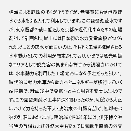
植治による庭園の多くがそうですが、無鄰菴にも琵琶湖疏
水から水を引き入れて利用しています。この琵琶湖疏水です
が、東京遷都の後に低迷した京都が近代化するための起爆
剤として計画され、蹴上には日本初の水力発電施設がつくら
れました。この疎水が面白いのは、そもそも工場を稼働させる
水車動力としての利用が想定されており、いまでは風光明媚
なエリアとして観光客の集まる南禅寺から銀閣寺にかけて
は、水車動力を利用した工場地帯になる予定だったらしい。
時代的に動力水車から電力へとエネルギーが移行していく
端境期で、計画途中で発電へと主な用途を変更したようで
す。この琵琶湖疏水工事に深く関わったのが、明治から大正
にかけて力を持った軍人・政治家の山縣有朋で、無鄰菴は
彼の別荘にあたります。明治36（1903）年には、伊藤博文や
当時の首相および外務大臣も交えて日露戦争直前の外交