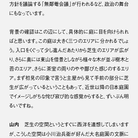
方針を議論する「無鄰菴会議」が行われるなど、政治の舞台
にもなっています。
背景の確認はこの辺にして、具体的に庭に目を向けられれ
ばと思います。この庭は大きく三つのエリアに分かれるでしょ
う。入口をくぐって少し進んだあたりから芝生のエリアが広が
り、さらに奥には東山を借景としながら様々な木が並ぶ樹木と
苔のエリア、さらに茶室の周りのやや鄙びた感じのするエリ
ア。まず初見の印象で言うと主屋から見て手前の部分に芝
生が広がっているということもあって、近世以降の日本庭園
でイメージしがちな侘び寂び的な感覚からすると、ずいぶん明
るいですね。
山内
芝生の空間というとすぐに西洋を連想してしまいます
が、こうした空間は小川治兵衛が好んだ大名庭園の文脈に