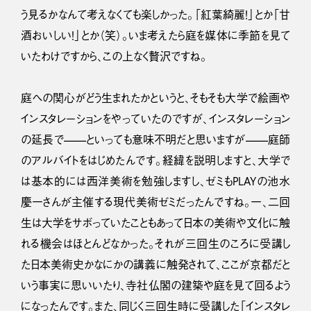
う見るかなんて考えなくても楽しかった。「紅葉綺麗！」とか「甘
酒おいしい！」とか（笑）。いま考えたら庭を媒体に季節を見て
いたわけですから、この上なく贅沢ですね。
庭への関心がどう生まれたかというと、そもそも大学で絵画や
インスタレーションをやっていたのですが、インスタレーション
の延長で——といっても意味不明だと思いますが——庭師
のアルバイトをはじめたんです。経緯を説明しますと、大学で
は基本的には西洋美術を勉強しますし、ゼミもPLAYの池水
慶一さんが主催する現代美術ゼミだったんですね。一、二回
生は大学をサボっていたこともあって日本の美術や文化に触
れる機会はほとんどなかった。それが三回生のころに受講し
た日本美術史かなにかの講義に触発されて、ここが京都だと
いう事実に思いいたり、寺社仏閣の建築や庭を見て回るよう
になったんです。また、同じく三回生時に受講した「インスタレ