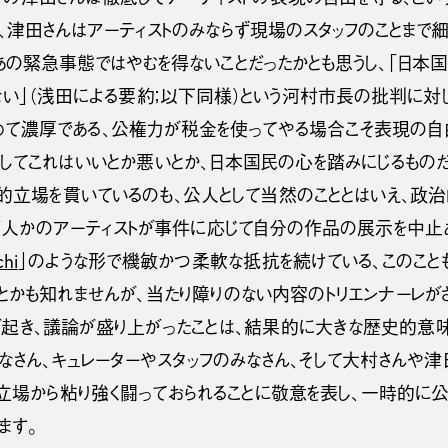
ば、津田さんはアーティストのみならず現場のスタッフのことまで
あの緊急事態ではやむを得ないことだったかとも思うし、「日本
ない」（浅田による要約；以下同様）という河村市長の批判に対
めて濃厚である、公権力が税金を使ってやる場合こそ表現の自
してこれはいいとか悪いとか、日本国民の心を踏みにじるものだ
則的立場を貫いているのも、公人として当然のこととはいえ、政治
、何人かのアーティストが事件に応じて自分の作品の展示を中止
hi
」のような形で機敏かつ柔軟な抵抗を続けている、このこと
とかも知れませんが、当たり障りのない内容のトリエンナーレがさ
が起き、議論が盛り上がったことは、結果的に大きな歴史的意味
なさん、キュレーターやスタッフのみなさん、そして大村さんや津
の立場から粘り強く闘っておられることに敬意を表し、一時的に
ます。