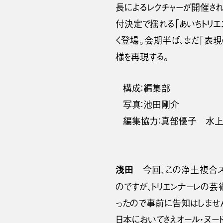
長によるレクチャーが開催さ
付決定で揺れる「あいちトリエ
く登場。会期半ば、まだ「表
様を再現する。
構成：編集部
写真：池田剛介
編集協力：真部優子 水
浅田
今回、この浄土複合スク
のですが、トリエンナーレの
ったので事前に告知はしません
日本においてさえオール・ヌー