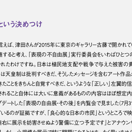
という決めつけ
言えば、津田さんが2015年に東京のギャラリー古藤で開かれて
値すると考え、「表現の不自由展」実行委員会をいわばひとつの
かれたわけですね。日本は植民地支配や戦争で与えた被害の
いは天皇制は批判すべきだ、そうしたメッセージを含むアート作
きたことをきちんと自覚すべきだ、というような「正しい」左翼的
されること自体には大いに意義があるものの内容はほぼ想定内
プデートした「表現の自由展・その後」を内覧会で見ました（7月
いるのが証拠ですが、「良心的な日本の市民」というところで映
極右に展示を妨害させぬよう警備に立つ予定です」とアナウン