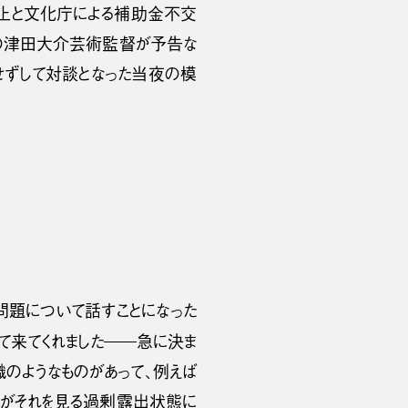
中止と文化庁による補助金不交
ーレの津田大介芸術監督が予告な
せずして対談となった当夜の模
の問題について話すことになった
て来てくれました――急に決ま
識のようなものがあって、例えば
る人がそれを見る過剰露出状態に