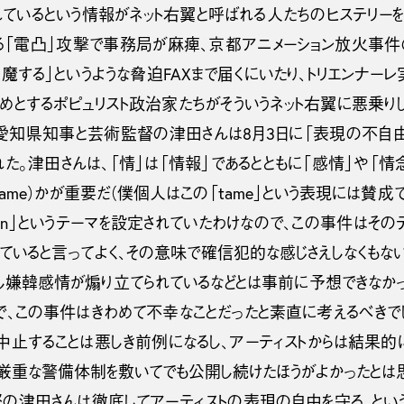
れているという情報がネット右翼と呼ばれる人たちのヒステリーを
わゆる「電凸」攻撃で事務局が麻痺、京都アニメーション放火事件
魔する」というような脅迫FAXまで届くにいたり、トリエンナ
めとするポピュリスト政治家たちがそういうネット右翼に悪乗り
知県知事と芸術監督の津田さんは8月3日に「表現の不自
た。津田さんは、「情」は「情報」であるとともに「感情」や「情念
ame）かが重要だ（僕個人はこの「tame」という表現には賛成
 Passion」というテーマを設定されていたわけなので、この事件は
ていると言ってよく、その意味で確信犯的な感じさえしなくもない
し嫌韓感情が煽り立てられているなどとは事前に予想できなかっ
で、この事件はきわめて不幸なことだったと素直に考えるべきでし
中止することは悪しき前例になるし、アーティストからは結果的
、厳重な警備体制を敷いてでも公開し続けたほうがよかったとは
の津田さんは徹底してアーティストの表現の自由を守る、とい