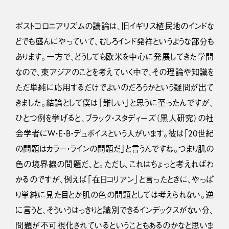
ポストコロニアリズムの議論は、旧イギリス植民地のインドな
どでも盛んにやっていて、むしろインド発祥というような部分も
あります。一方で、どうしても欧米を中心に発展してきた学問
なので、東アジアのことを考えていく中で、その理論や知識を
ただ単純に応用するだけでよいのだろうかという疑問が出て
きました。結論として僕は「難しい」と思うに至ったんですが、
ひとつ例を挙げると、ブラック・スタディーズ（黒人研究）の社
会学者にW・E・B・デュボイスという人がいます。彼は「20世紀
の問題はカラー・ラインの問題だ」と言うんですね。つまり肌の
色の境界線の問題だ、と。ただし、これはちょっと考えればわ
かるのですが、例えば「在日コリアン」と言ったときに、やっぱ
り単純に見た目とか肌の色の問題としては考えられない。逆
に言うと、そういうはっきりと識別できるインデックスがない分、
問題が不可視化されているということもあるのかなと思いま