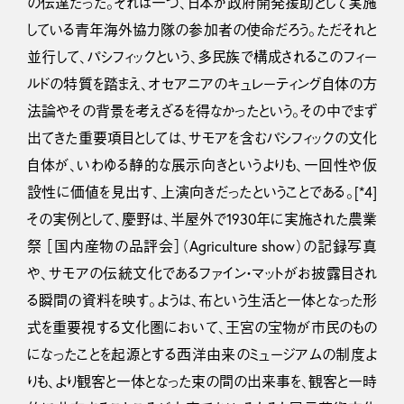
の伝達だった。それは一つ、日本が政府開発援助として実施
している青年海外協力隊の参加者の使命だろう。ただそれと
並行して、パシフィックという、多民族で構成されるこのフィー
ルドの特質を踏まえ、オセアニアのキュレーティング自体の方
法論やその背景を考えざるを得なかったという。その中でまず
出てきた重要項目としては、サモアを含むパシフィックの文化
自体が、いわゆる静的な展示向きというよりも、一回性や仮
設性に価値を見出す、上演向きだったということである。[*4]
その実例として、慶野は、半屋外で1930年に実施された農業
祭 ［国内産物の品評会］（Agriculture show）の記録写真
や、サモアの伝統文化であるファイン・マットがお披露目され
る瞬間の資料を映す。ようは、布という生活と一体となった形
式を重要視する文化圏において、王宮の宝物が市民のもの
になったことを起源とする西洋由来のミュージアムの制度よ
りも、より観客と一体となった束の間の出来事を、観客と一時