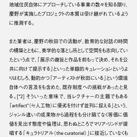
地域住民自体にアプローチしている事業の数々を知る限り、
慶野が実施したプロジェクトの本質は受け継がれているよう
に推測する。
また筆者は、慶野の秋田での活動が、教育的な対話の時間
の構築とともに、美学的な落とし所として空間をも志向してい
たという点で、「展示の趣旨と作品を前もって決め、それを公
共に向けて提示する」といった単線的キュレーションというよ
りはむしろ、動的かつ「アーティストが秋田にいる」という環境
自体への言及をも含めた、既存制度への挑戦があったと見
る。[*2] そういった意味で、当レクチャーの主題でもある
「artifact”（≒人工物）に優劣を付けず並列に捉える」という、
ジャンル違いの成果物から過程をも分け隔てなく等価に価
値を見出す態度や倫理は、思わぬところでマリア・リンドが提
唱する「キュラトリアル（the curatorial）」に接近していなくも