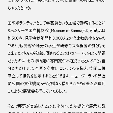
文化がつくられた。慶野は、そういった事象への興味がそもそ
もあったという。
国際ボランティアとして学芸員という立場で勤務することに
なったサモア国立博物館（Museum of Samoa）は、所蔵品は
約500点、見学者は年間約3,000人という比較的小さなもの
であり、観光客や地元の学生が研修で来る程度の施設。そ
こまでたくさんの視線に晒されることはない一方、何より問題
だったのは、その博物館に専門家が不在だったということ。自
分たちだけでは、企画を立案し、コンテンツを揃え、空間に秩
序立って情報を展示することができず、ニュージーランド等近
隣諸国の文化機関から寄贈なり借用されたものをただ陳列
したような展覧会を行っていたらしい。
そこで慶野が実施したことは、そういった基礎的な展示知識