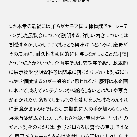
グにて／撮影：慶野結香
また本章の最後には、自らがサモア国立博物館でキュレーテ
ィングした展覧会について説明する。詳しい内容については
割愛するが、しかしここでもっとも興味深いところは、慶野が
その展示に、耐久性を意図的に付与しなかったことだ。[*5]
どういうことかというと、企画展であれ常設展であれ、基本的
に展示物や説明資料等は簡単に落ちたりしないよう、壁にし
っかりと固定するのが一般的だと思われるが、慶野は本企画
において、あえてメンテナンスや補修をしないとパネルや写真
が剥がれたり、落ちてしまうような仕掛けをした。もちろんそれ
に悪意があるわけではなく、定期的に人の手が加わらないと
展示自体が成立しないよう、わざと弱い素材を使ったりしたの
だという。そのあたりは、慶野が単なる展覧会の実現ではな
く、慶野が立ち去った後も博物館にいる現地の人々に向け