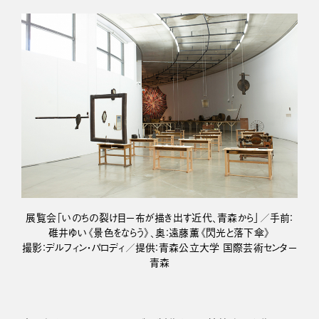
展覧会「いのちの裂け目ー布が描き出す近代、青森から」／手前：
碓井ゆい《景色をならう》、奥：遠藤薫《閃光と落下傘》
撮影：デルフィン・パロディ／提供：青森公立大学 国際芸術センター
青森