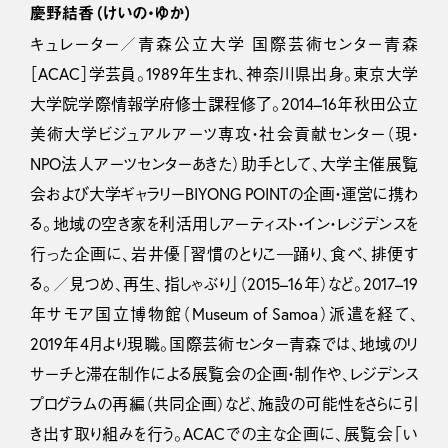
慶野結香（けいの・ゆか）
キュレーター／青森公立大学 国際芸術センター青森
［ACAC］学芸員。1989年生まれ、神奈川県出身。東京大学
大学院学際情報学府修士課程修了。2014–16年秋田公立
美術大学ビジュアルアーツ専攻・社会貢献センター（現・
NPO法人アーツセンターあきた）助手として、大学主催展覧
会および大学ギャラリーBIYONG POINTの企画・運営に携わ
る。地域の空き家を利活用しアーティスト・イン・レジデンスを
行った企画に、岩井優「習慣のとりこ―踊り、食べ、排便す
る。／見つめ、再生、指しゃぶり」（2015–16年）など。2017–19
年サモア国立博物館（Museum of Samoa）派遣を経て、
2019年4月より現職。国際芸術センター青森では、地域のリ
サーチと滞在制作による展覧会の企画・制作や、レジデンス
プログラムの再編（共同企画）など、施設の可能性をさらに引
き出す取り組みを行う。ACACでの主な企画に、展覧会「い