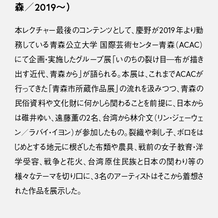
森／2019〜）
本レクチャー最後のコンテンツとして、慶野が2019年より勤
務している青森公立大学 国際芸術センター青森（ACAC）
にて企画・実施したグループ展「いのちの裂け目―布が描き
出す近代、青森から」が語られる。本展は、これまでACACが
行ってきた「青森市所蔵作品展」の流れを汲みつつ、青森の
民俗資料や文化財に何かしら関わることを前提に、日本から
は碓井ゆい、遠藤薫の2名、台湾から林介文（リン・ジェーウェ
ン／ラバイ・イヨン）が参加したもの。裂織や刺し子、ボロをは
じめとする地元に根ざした布類や農具、戦前の女子教育・洋
学受容、戦争と花火、台湾原住民族と日本の関わり等の
様々なテーマを切り口に、3名のアーティストはそこから着想さ
れた作品を展示した。