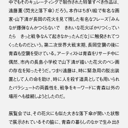
中でもそのキュレーティングで制作された特筆すべき作品は、
遠藤薫《閃光と落下傘》だろう。本作はちぎり絵で有名な画
家・山下清が長岡の花火を見て残した有名なフレーズ「みん
なが爆弾なんかつくらないで きれいな花火ばかりつくってい
たら きっと戦争なんて起きなかったんだな」に触発されてつ
くったものだという。第二次世界大戦末期、長岡空襲の後に
青森も空襲を受けている。アーティストは青森をリサーチ中に
偶然、市内の長島小学校で山下清が描いた花火のペン画
の存在を知ったそうだ。つまり遠藤は、時に緊急用の脱出装
置として人の命を助け、時に人を殺す道具としても用いられ
たパラシュートの両義性を、戦争をキーワードに青森以外の
場所へも接続しようとしたのだ。
展覧会では、その花火にも似た大きな落下傘が開いた状態
で展示されているその脇に、青森の暮らしのなかで生み出さ