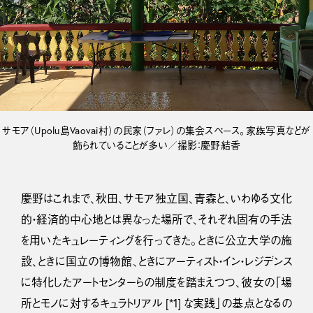
サモア（Upolu島Vaovai村）の民家（ファレ）の集会スペース。家族写真などが
飾られていることが多い／撮影：慶野結香
慶野はこれまで、秋田、サモア独立国、青森と、いわゆる文化
的・経済的中心地とは異なった場所で、それぞれ固有の手法
を用いたキュレーティングを行ってきた。ときに公立大学の施
設、ときに国立の博物館、ときにアーティスト・イン・レジデンス
に特化したアートセンターらの制度を踏まえつつ、彼女の「場
所とモノに対するキュラトリアル [*1] な実践」の基点となるの