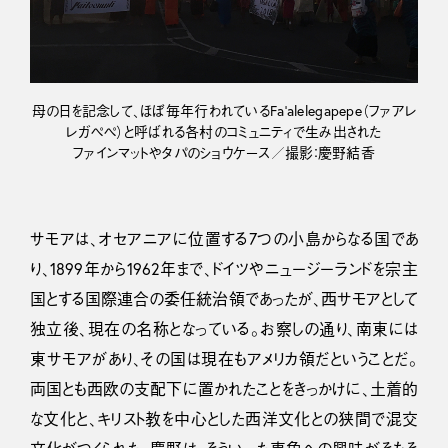
母の日を記念して、ほぼ毎年行われているFa’alelegapepe（ファアレ
レガぺぺ）と呼ばれる各村のコミュニティで生み出された
ファインマットやタパのショウケース／撮影：慶野結香
サモアは、オセアニアに位置する7つの小島からなる国であ
り、1899年から1962年まで、ドイツやニュージーランドを宗主
国とする国際連合の委任統治領であったが、西サモアとして
独立後、現在の名称となっている。お察しの通り、南東には
東サモアがあり、その国は現在もアメリカ領だということだ。
両国とも西欧の支配下に置かれたことをきっかけに、土着的
な文化と、キリスト教を中心とした西洋文化との狭間で混交