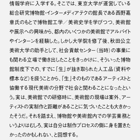
情報学府に入学する。そこでは、東京大学が運営している
総合研究博物館・インターメディアテクの館長である西野嘉
章氏のもとで博物館工学／美術史学を学びつつ、美術館
や展示への興味から、都内のいくつかの美術館でアルバイト
やインターンを経験した。しかし大学院を修了後、秋田公立
美術大学の助手として、社会貢献センター（当時）の事業に
も関わる立場で働き出したことをきっかけに、そういった博物
館制度下での、すでに「生」が抜き取られた人工品（資料や
標本など）を扱うことから、「生」そのものであるアーティストと
協働する現代美術の分野で社会と関わることになったとい
う。実は、美術館での研修時に、美術館の現場は案外、アー
ティストの実制作と距離があることに気づいたことも大きかっ
たそうだ。それを踏まえ、博物館や美術館内での学芸業務と
いうよりはむしろ、実は自分は制作プロセスの側に身を置きた
かったのかもしれない、と回想する。