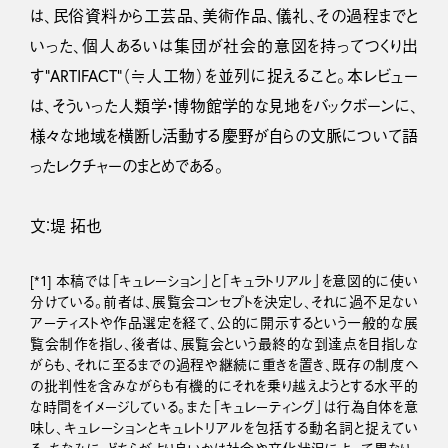
は、民俗資料から工芸品、美術作品、儀礼、その過程までと
いった、個人あるいは集団が社会的意図を持ってつくり出
す“ARTIFACT”（≒人工物）を並列に捉えること。本レビュー
は、そういった人類学・博物館学的な見地をバックボーンに、
様々な地域を横断し活動する慶野が自らの文脈について語
ったレクチャーのまとめである。
文：堤 拓也
[*1] 本稿では「キュレーション」と「キュラトリアル」を意図的に使い
分けている。前者は、展覧会コンセプトを決定し、それに過不足ない
アーティストや作品選定を経て、公的に開示するという一般的な展
覧会制作を指し、後者は、展覧会という最終的な到達点を目指しな
がらも、それに至るまでの過程や継続に重きを置き、既存の制度へ
の批判性を含みながらも有機的にそれを乗り越えようとする水平的
な時間をイメージしている。また「キュレーティング」は行為自体を意
味し、キュレーションとキュレトリアルを包括する動名詞と捉えてい