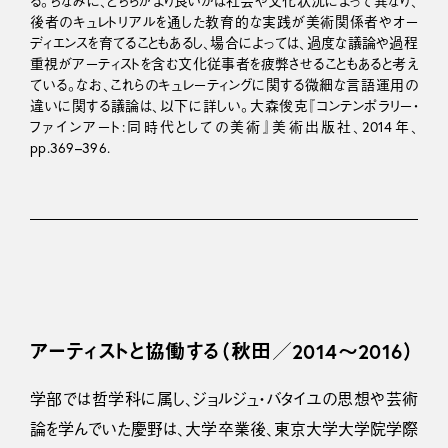
る。ちなみに、どちらがより良いかは社会や文化状況によって異なり、
後者のキュレトリアルを通した教育的な実践が美術関係者やオー
ディエンスを育てることもあるし、場合によっては、過度な議論や過程
重視がアーティストを含む文化従事者を疲弊させることもあると考え
ている。なお、これらのキュレーティングに関する微細な言語運用の
違いに関する議論は、以下に詳しい。大森俊克『コンテンポラリー・
ファインアート:同時代としての美術』美術出版社、2014年、
pp.369–396.
アーティストと協働する（秋田／2014〜2016）
学部では哲学科に属し、ジョルジュ・バタイユの思想や芸術
論を学んでいた慶野は、大学卒業後、東京大学大学院学際