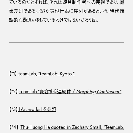
ているのだとすれば、それは遊具制作者への蔑視であり、職
業差別である。まさか表現行為に序列があるという、時代錯
誤的な勘違いをしているわけではないだろうね。
【*1】
teamLab, “teamLab: Kyoto.”
【*2】
teamLab “変容する連続体 /
Morphing Continuum
.”
【*3】
「Art works」を参照
【*4】
Thu-Huong Ha quoted in Zachary Small, “TeamLab,