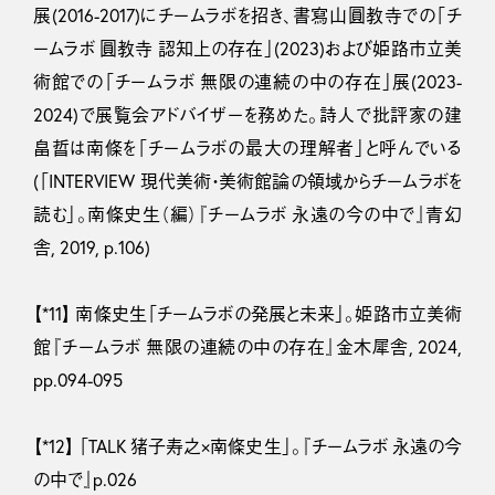
展(2016-2017)にチームラボを招き、書寫山圓教寺での「チ
ームラボ 圓教寺 認知上の存在」(2023)および姫路市立美
術館での「チームラボ 無限の連続の中の存在」展(2023-
2024)で展覧会アドバイザーを務めた。詩人で批評家の建
畠晢は南條を「チームラボの最大の理解者」と呼んでいる
(「INTERVIEW 現代美術・美術館論の領域からチームラボを
読む」。南條史生（編）『チームラボ 永遠の今の中で』青幻
舎, 2019, p.106)
【*11】 南條史生「チームラボの発展と未来」。姫路市立美術
館『チームラボ 無限の連続の中の存在』金木犀舎, 2024,
pp.094-095
【*12】 「TALK 猪子寿之×南條史生」。『チームラボ 永遠の今
の中で』p.026