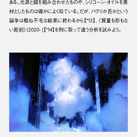
ある。光源と鏡を組み合わせたものや、シリコーン・オイルを素
材としたものは確かによく似ている。だが、パクリか否かという
論争は概ね不毛な結果に終わるから【*13】、《質量も形もな
い彫刻》(2020- )【*14】を例に取って違う分析を試みよう。