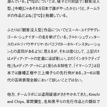
潜んでいる。【*11】２については、猪子との対話で「観客没入
型。[中略]じゃあそれを日本で誰がやったかというと、チームラ
ボの作品だよね」【*12】と称賛している。
ふたりは「観客没入型」作品についてピエール・ユイグやグレ
ゴール・シュナイダーの名を挙げている。クルト・シュヴィッター
スのメルツバウやイリヤ・カバコフのトータル・インスタレーショ
ンとの混同があるように思えるが、それは措くとして、上記の１
はメディア・アートの定義にほぼ等しい。２の「インタラクティブ
性」もメディア・アートによく見られる特性で、「イマーシブ」は日
本では藤幡正樹や三上晴子らの先行例がある。３〜６は現
代の芸術表現全般において珍しいことではない。
他方、チームラボには盗用疑惑がささやかれてきた。Kimchi
and Chips、草間彌生、名和晃平らの先行作品との類似で