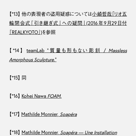
【*13】 他の表現者の盗用疑惑については
小崎哲哉「リオ五
輪閉会式『引き継ぎ式』への疑問」(2016年9月29日付
『REALKYOTO』)
を参照
【*14】
teamLab “質量も形もない彫刻 /
Massless
Amorphous Sculpture.
”
【*15】 同
【*16】
Kohei Nawa
FOAM
.
【*17】
Mathilde Monnier,
Soapéra
【*18】
Mathilde Monnier,
Soapéra — Une Installation