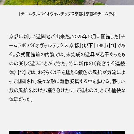
「チームラボバイオヴォルテックス京都」京都©チームラボ
京都に新しい遊園地が出来た。2025年10月に開館した「チ
ームラボ バイオヴォルテックス 京都」(以下「TBK」)【*1】であ
る。公式開館前の内覧では、未完成の遊具が若干あったも
のの楽しく遊ぶことができた。特に新作の《変容する連続
体》【*2】では、おそらくは千を越える銀色の風船が気流によ
って制御され、様々な形に離散凝集する中を歩ける。夥しい
数の風船をよけたり掻き分けたりして進むのは、とても愉快な
体験だった。