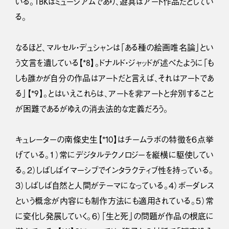
いる。TBKはミュージアムであり、遊具はアート作品だとしてい
る。
なるほど、マルセル・デュシャンは「ある種の絵画唯名論」とい
う文言を遺している【*8】。ドナルド・ジャッドが述べたように「も
しも誰かが自分の作品はアートだと言えば、それはアートであ
る」【*9】。とはいえこれらは、アートを非アートと弁別すること
が困難であるがゆえの消去法的な定義だろう。
キュレーターの南條史生【*10】はチームラボの特徴を６点挙
げている。１）常にデジタルテクノロジーを縦横に駆使してい
る。２）しばしばイマーシブでインタラクティブ性を持っている。
３）しばしば自然と人間がテーマになっている。４）ボーダレス
という概念が内容にも制作方法にも適用されている。５）常
に変化し発展していく。６）「生と死」の問題が作品の根底に