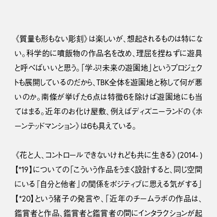
《質量も形もない彫刻》は楽しいが、想起されるものは特にな
い。科学的に噴飯物の作品名を改め、理屈を捏ねずに遊具
と呼べばいいと思う。「学ぶ！未来の遊園地」というプロジェク
トも展開しているのだから、TBK全体を遊園地と称して何が悪
いのか。南條が挙げた６点は特徴６を除けば遊園地にも当
てはまる。近年のお化け屋敷、例えばディズニーランドの《ホ
ーンテッドマンション》は６も具えている。
《花と人、コントロールできないけれども共に生きる》(2014- )
【*19】についての「こういう作品をうまく設計すると、同じ空間
にいる『自分と他者』の関係をポジティブに思える気がする」
【*20】という猪子の発言や、「近年のチームラボの作品は、
鑑賞者と作品、鑑賞者と鑑賞者の間にインタラクションが起