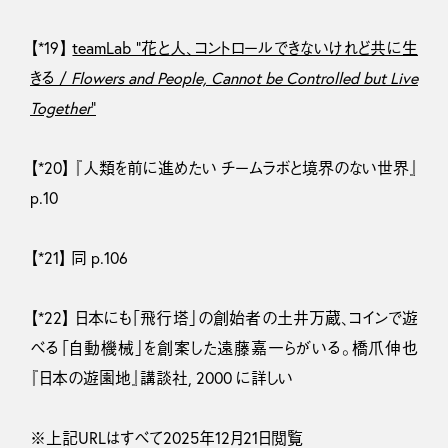
【*19】
teamLab “花と人、コントロールできないけれど共に生
きる /
Flowers and People, Cannot be Controlled but Live
Together
”
【*20】 『人類を前に進めたい チームラボと境界のない世界』
p.10
【*21】 同 p.106
【*22】 日本にも「飛行塔」の創始者の土井万蔵、コインで遊
べる「自動機械」を創案した遠藤嘉一らがいる。橋爪伸也
『日本の遊園地』講談社, 2000 に詳しい
※上記URLはすべて2025年12月21日閲覧