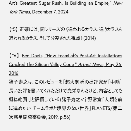
Art’s Greatest Sugar Rush, Is Building an Empire,”
New
York Times
, December 7, 2024
【*5】 正確には、同シリーズの《追われるカラス、追うカラスも
追われるカラス、そして分割された視点》(2014)
【*6】
Ben Davis, “How teamLab’s Post-Art Installations
Cracked the Silicon Valley Code,”
Artnet News
, May 26,
2016
猪子寿之は、このレビューを「超大御所の批評家が［中略］
長い批評を書いてくれただけで光栄なんだけど、内容としても
概ね絶賛！」と評価している(猪子寿之×宇野常寛『人類を前
に進めたい チームラボと境界のない世界』PLANETS/第二
次惑星開発委員会, 2019, p.56)