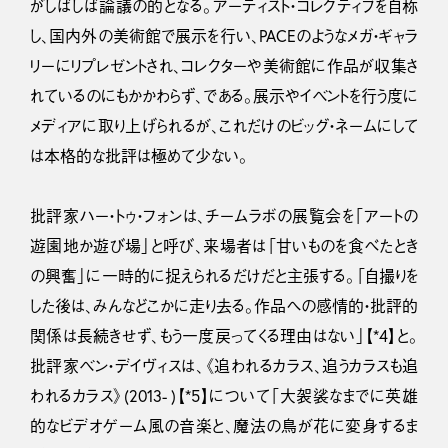
がしばしば論議の的となる。アーティスト・コレクティブを自称
し、国内外の美術館で展示を行い、PACEのようなメガ・ギャラ
リーにリプレゼントされ、コレクターや美術館に作品が収集さ
れているのにもかかわらず、である。展示やイベントを行う度に
メディアに取り上げられるが、これだけのビッグ・ネームにして
は本格的な批評は極めて少ない。
批評家ハー・トゥ・フォンは、チームラボの展覧会を「アートの
遊園地か遊び場」と呼び、来場者は「甘いものを食べたとき
の興奮」に一時的に捉えられるだけだと主張する。「自撮りを
した後は、みんなどこかに走り去る。作品への感情的・批評的
関係は長続きせず、もう一度戻ってくる理由はない」【*4】と。
批評家ベン・デイヴィスは、《追われるカラス、追うカラスも追
われるカラス》(2013- )【*5】について「大袈裟なまでに英雄
的なビデオゲーム風の音楽と、魔法の鳥が花に変身するま