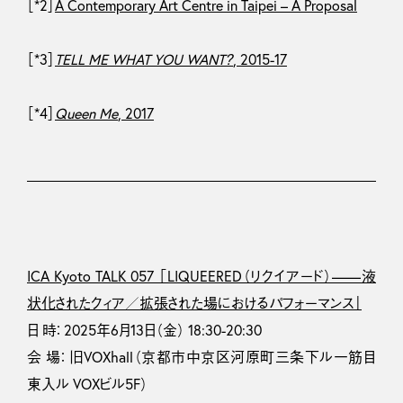
［*2］
A Contemporary Art Centre in Taipei – A Proposal
［*3］
TELL ME WHAT YOU WANT？
, 2015-17
［*4］
Queen Me
, 2017
ICA Kyoto TALK 057 「LIQUEERED（リクイアード）——液
状化されたクィア／拡張された場におけるパフォーマンス」
⽇ 時： 2025年6⽉13⽇（金） 18:30-20:30
会 場： 旧VOXhall（京都市中京区河原町三条下ル一筋目
東入ル VOXビル5F）