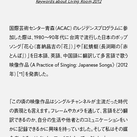
Keywords about Living Room,2012
国際芸術センター青森（ACAC）のレジデンスプログラムに参
加した際は、1980〜90年代に台湾で流行した日本のポップ
ソング「花心（喜納昌吉の『花』）」や「紅蜻蜓（長渕剛の『赤
とんぼ』）」を日本語、英語、中国語に翻訳して多言語で歌う
映像作品《A Practice of Singing: Japanese Songs》（2012
年）［*1］を発表した。
「この頃の映像作品はシングルチャンネルが主流だった時代
の表現とも言えます。フレームやカメラを通して、言語をどう翻
訳できるのか、自分の生活や他者とのコミュニケーションをい
かに記録できるかに興味を持っていました。そして私はその媒