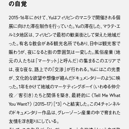
の自覚
2015~16年にかけて、Yuはフィリピンのマニラで開催される個
展に向けた滞在制作を行っていた。Yuの滞在した、マラテ・エ
ルミタ地区は、フィリピンで最初の歓楽街として栄えた地域だ
った。有名な教会がある観光名所でもあり、日中は観光客で
賑わうが、夜になると街の雰囲気は一変した。風俗産業（地
元の人たちは「マーケット」と呼んだ）の集まるこのエリアで
は、夜な夜な、路上での「交渉」が行われる。Yuにはこの光景
が、文化的な欲望や想像が絡んだドキュメンタリーのように映
った。1年をかけて地域のマーケティングボーイ（いわゆる仲介
役／客引き）たちと関係を築き、最終的に《Tell Me What
You Want?》（2015–17）［*3］へと結実した。この4チャンネル
のドキュメンタリー作品は、グレーゾーン産業の中で育まれた
友情を浮き彫りにしている。