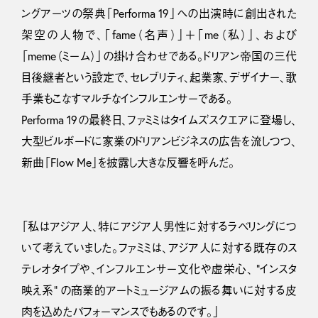
ングアーツの祭典「Performa 19」への出演時に創出された
架空の人物で、「fame（名声）」＋「me（私）」、および
「meme（ミーム）」の掛け合わせである。ドリアン帝国の三代
目後継者という設定で、セレブリティ、起業家、デザイナー、歌
手業もこなすマルチなインフルエンサーである。
Performa 19の最終日、ファミミはタイムズスクエアに登場し、
大型ビルボードに家業のドリアンビジネスの広告を流しつつ、
新曲「Flow Me」を披露し大きな反響を呼んだ。
「私はアジア人、特にアジア人男性に対するラベリングにつ
いて考えていました。ファミミは、アジア人に対する既存のス
テレオタイプや、インフルエンサー文化や虚栄心、 “インスタ
映え系” の商業的アートミュージアムの振る舞いに対する皮
肉を込めたパフォーマンスでもあるのです。」