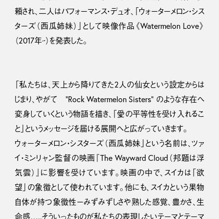
頼され、二人はパフォーマンス・デュオ、「ウォーターメロン・シス
ターズ（西瓜姉妹）」として映像作品《Watermelon Love》
（2017年~）を発表した。
「私たちは、天上から降りてきた2人の仙女という設定からは
じまり、やがて ”Rock Watermelon Sisters” のような存在へ
変身していくという物語を描き、「愛の平等性を受け入れるこ
と」というメッセージを届ける展開へと広がっていきます。
ウォーターメロン・シスターズ（西瓜姉妹」という名前は、ツァ
イ・ミンリャン監督の映画『The Wayward Cloud（邦題は浮
気雲）』に影響を受けています。映画の中で、スイカは「欲
望」の象徴として使われています。他にも、スイカという果物
自体が持つ象徴性ーみずみずしさや熟した感覚、豊かさ、生
命感…..そういったものが私たちの表現したいテーマとテーマ