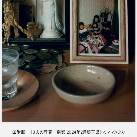
田附勝 《3人の写真 撮影：2024年2月埼玉県》＜ママ＞より