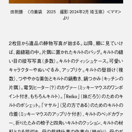
田附勝 《巾着袋 2025 撮影：2024年2月 埼玉県》 ＜ママ＞
より
２枚目から遺品の静物写真が始まる。以降、順に見ていけ
ば、裁縫箱の中。片隅に置かれたキルトのバッグ。キルトの縫
い目の接写写真（多数）。キルトのティッシュケース。可愛い
キャラクターやぬいぐるみ、アップリケ。キルトの壁掛け（複
数）、つややかな薬缶とキルトの鍋敷き、鍋つかみ（キッチンの
片隅）。電気ヒーター（？）のカヴァー（ミッキーマウスのワンポ
イント付き、もちろんキルト）。「Reiko」（妹だろう）のためのキ
ルトのポシェット。「マサル」（兄の方である）のためのキルトの
巾着（ミッキーマウスのアップリケ付き）、キルトのベッドカヴァ
ー、折りたたみの椅子と四角いキルトのクッション、キルトの材
料となる端切れ。母の裁縫仕事の作業台（暗がり）、母のポ