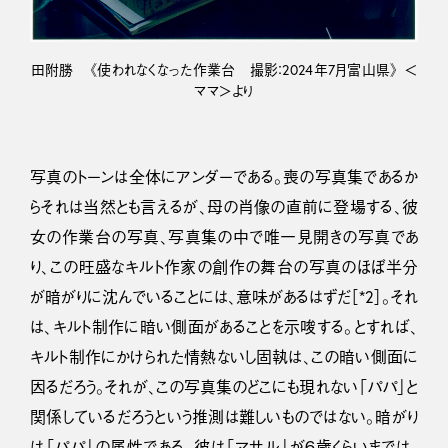
田附勝 《使われなくなった作業台 撮影：2024年7月富山県》 ＜
ママ＞より
写真のトーンは全体にアンダーである。喪の写真集であるか
らそれは当然とも言えるが、母の肖像の直前に登場する、彼
女の作業台の写真、写真集の中で唯一見開きの写真であ
り、この旺盛なキルト作家の創作の舞台の写真のほぼ半分
が暗がりに沈んでいることには、意味があるはずだ［*2］。それ
は、キルト制作に暗い側面があることを示唆する。とすれば、
キルト制作にかけられた情熱ないし固執は、この暗い側面に
因るだろう。それが、この写真集のどこにも現れない「パパ」と
関係しているだろうという推測は難しいものではない。暗がり
は「パパ」の属性である。彼は「マサル」が６歳くらいまでは、