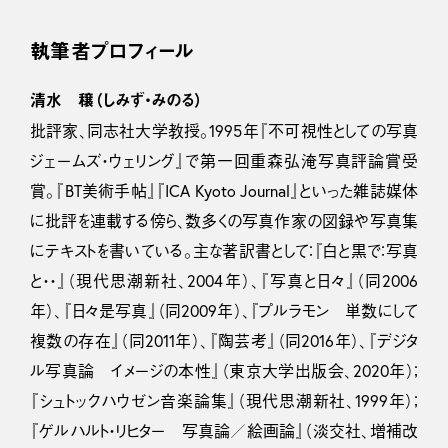
執筆者プロフィール
清水 穣（しみず・みのる）
批評家、同志社大学教授。1995年『不可視性としての写真
ジェームズ・ウェリング』で第一回重森弘淹写真評論賞受
賞。『BT美術手帖』『ICA Kyoto Journal』といった雑誌媒体
に批評を連載する傍ら、数多くの写真作家の図録や写真集
にテキストを書いている。主な著訳書として：『白と黒で：写真
と・・』（現代思潮新社、2004年）、『写真と日々』（同2006
年）、『日々是写真』（同2009年）、『プルラモン 単数にして
複数の存在』（同2011年）、『陶芸考』（同2016年）、『デジタ
ル写真論 イメージの本性』（東京大学出版会、2020年）；
『シュトックハウゼン音楽論集』（現代思潮新社、1999年）；
『ゲルハルト・リヒター 写真論／絵画論』（淡交社、増補改