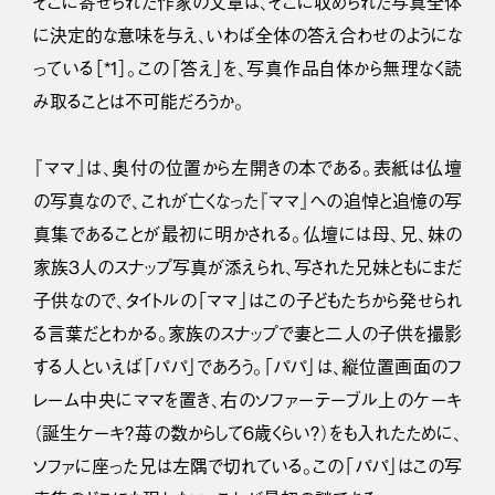
そこに寄せられた作家の文章は、そこに収められた写真全体
に決定的な意味を与え、いわば全体の答え合わせのようにな
っている［*1］。この「答え」を、写真作品自体から無理なく読
み取ることは不可能だろうか。
『ママ』は、奥付の位置から左開きの本である。表紙は仏壇
の写真なので、これが亡くなった『ママ』への追悼と追憶の写
真集であることが最初に明かされる。仏壇には母、兄、妹の
家族３人のスナップ写真が添えられ、写された兄妹ともにまだ
子供なので、タイトルの「ママ」はこの子どもたちから発せられ
る言葉だとわかる。家族のスナップで妻と二人の子供を撮影
する人といえば「パパ」であろう。「パパ」は、縦位置画面のフ
レーム中央にママを置き、右のソファーテーブル上のケーキ
（誕生ケーキ？苺の数からして６歳くらい？）をも入れたために、
ソファに座った兄は左隅で切れている。この「パパ」はこの写