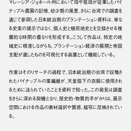
マレーシア・ジョホール州において母や祖母が従事したパイ
ナップル農園の記憶、幼少期の風景、さらに台湾での調査を
通じて参照した日本統治期のプランテーション資料は、単な
る史実の提示ではなく、個人史と植民地史とを交錯させる複
層的な時間の重なりを形成する。こうして作品は、特定の地
域史に根差しながらも、プランテーション経済の展開と帝国
支配が遺したものを可視化する装置として機能している。
作家はそのリサーチの過程で、日本統治期の台湾で収穫さ
れたパイナップルの葉繊維が、天皇陛下の衣服に使用され
るために送られていたことを資料で知った。この発見は調査
をさらに深める契機となり、歴史的・物質的手がかりは、展示
空間における作品の素材選択や質感、描写に反映されてい
る。