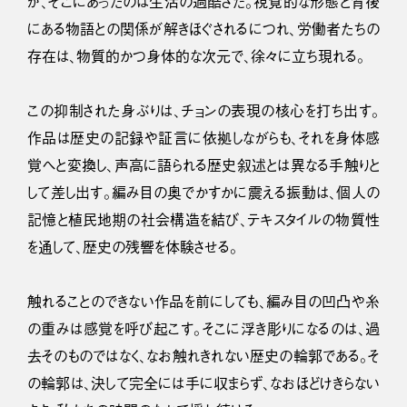
が、そこにあったのは生活の過酷さだ。視覚的な形態と背後
にある物語との関係が解きほぐされるにつれ、労働者たちの
存在は、物質的かつ身体的な次元で、徐々に立ち現れる。
この抑制された身ぶりは、チョンの表現の核心を打ち出す。
作品は歴史の記録や証言に依拠しながらも、それを身体感
覚へと変換し、声高に語られる歴史叙述とは異なる手触りと
して差し出す。編み目の奥でかすかに震える振動は、個人の
記憶と植民地期の社会構造を結び、テキスタイルの物質性
を通して、歴史の残響を体験させる。
触れることのできない作品を前にしても、編み目の凹凸や糸
の重みは感覚を呼び起こす。そこに浮き彫りになるのは、過
去そのものではなく、なお触れきれない歴史の輪郭である。そ
の輪郭は、決して完全には手に収まらず、なおほどけきらない