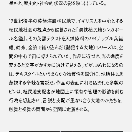
呈させ、歴史的・社会的状況の影を映し出している。
19世紀後半の英領海峡植民地で、イギリス人を中心とする
植民地社会の視点から編纂された『海峡植民地シンガポー
ル名鑑』。その英語テクストを天然染料のパイナップル葉繊
維、綿糸、金箔で織り込んだ《動揺する大地》シリーズは、空
間の中心で宙に据えられていた。作品に近づき、光の角度を
変えると文字がかすかに透けて見える。だが、あらわになるの
は、テキスタイルという柔らかな物質性を媒介に、現地住民を
蔑視する辛辣な言説だ。作品の表面に打ち込まれた多数の
ピンは、植民地支配者が地図上に領有や管理の形跡を刻む
行為を想起させ、言説と支配が重なり合う大地のかたちを、
触覚と視覚の両面から空間に定着させる。