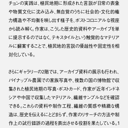
チョンの実践は、植民地期に形成された言説が日常の表象
や物質文化に沈み込み、無自覚のうちに社会的・文化的権
力構造や不均衡を映し出す様子を、ポストコロニアルな視座
から読み解く。作家は、こうした歴史的資料やアーカイブを単
に提示するのではなく、テキスタイルという触覚的なマテリア
ルに翻案することで、植民地的言説の優越性や固定性を相
対化している。
さらにギャラリーの2階では、アーカイブ資料の展示も行われ、
パイナップル農園での家族写真や、複数の国の博物館で収
集された植民地期の写真・ポストカード、作家が近年インドネ
シアや中国で収集したマテリアル、繊維サンプルなどを確認
できる。これらの資料や制作工程、繊維の質感や精緻な構
造は、歴史を伝えるにとどまらず、作家のリサーチの方法や制
作上の試行錯誤の過程を表出させる役割を果たしている。1