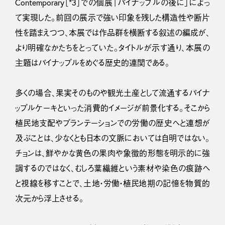
Contemporary［*3］での個展「パイナップルの後に」によっ
て実現した。前回の展示で強い印象を残した構造性や断片
性を踏まえつつ、本展では作品群を横断する叙述の編成が、
より明確なかたちをとっていた。タイトルが示す通り、本展の
主題はパイナップルをめぐる歴史的連関である。
多くの場合、果実そのものや観光土産として流通するパイナ
ップルケーキといった消費的イメージが前景化する。そこから
植民地支配やプランテーションでの労働の歴史へと連想が
及ぶことは、少なくとも日本の文脈においては自明ではない。
チョンは、鮮やかな黄色の果肉や象徴的形態を明示的に強
調するのではなく、むしろ葉繊維という素材や染色の痕跡へ
と視線を移すことで、土地・労働・植民地期の記憶を物質的
次元から浮上させる。