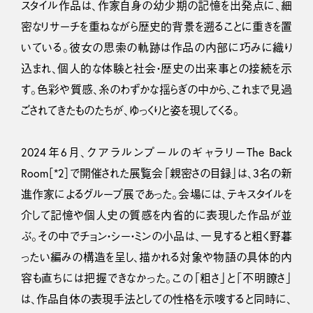
スタイル作品は、作家自身の幼少期の記憶を出発点に、細
密なリサーチを重ねながら歴史的背景を遡ることに重きを置
いている。彼女の思索の軌跡は作品の内部に巧みに織り
込まれ、個人的な体験と社会・歴史の出来事との接続を示
す。色彩や質感、糸のわずかな揺らぎの中から、これまで見過
ごされてきたものたちが、ゆっくりと姿を現してくる。
2024年6月、クアラルンプールのギャラリーThe Back
Room［*2］で開催された展覧会「親密さの目録」は、3名の新
進作家によるグループ展であった。会場には、テキスタイルを
介して記憶や個人史の質感を内省的に表現した作品が並
ぶ。その中でチョン・シー・ミンの小品は、一見すると粗く野暮
ったい編みの構造を呈し、描かれる対象や物語の具体的内
容も直ちには把握できなかった。この「粗さ」と「不明瞭さ」
は、作品自体の表現手法としての性格を示唆すると同時に、