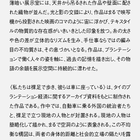
薄暗い展示室には、天井から吊るされた作品や壁面に配さ
れた織物が並んだ。光と影の交錯により、作品はまるで映写
機から投影された映画のコマのように宙に浮かび、テキスタイ
ルの物質的な存在感がいきいきとした印象を放つ。糸の太さ
や色の差が立体的なリズムを生み、手仕事ならではの編み
目の不均質さは、その息づかいとなる。作品は、プランテーシ
ョンで働く人々の姿を軸に、過去の記憶を描き出し、その物
語の余韻を展示空間に持続的に漂わせた。
《私たちは裸足で歩き、彼らは車に座っている》は、タイのプ
ランテーション経済に関するアーカイブ資料をもとに制作され
た作品である。作中では、自動車に乗る外国の統治者たち
と、裸足で立つ現地の人物とが対置される。現地の人物は
簡略化して描かれ、まるで空洞のように表象される。この不均
衡な構図は、両者の身体的距離と社会的立場の隔たりを露