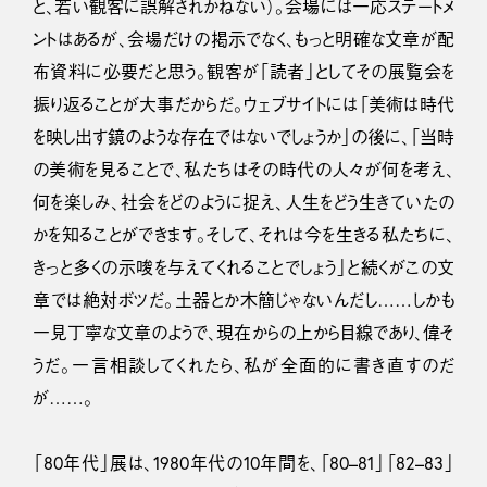
と、若い観客に誤解されかねない）。会場には一応ステートメ
ントはあるが、会場だけの掲示でなく、もっと明確な文章が配
布資料に必要だと思う。観客が「読者」としてその展覧会を
振り返ることが大事だからだ。ウェブサイトには「美術は時代
を映し出す鏡のような存在ではないでしょうか」の後に、「当時
の美術を見ることで、私たちはその時代の人々が何を考え、
何を楽しみ、社会をどのように捉え、人生をどう生きていたの
かを知ることができます。そして、それは今を生きる私たちに、
きっと多くの示唆を与えてくれることでしょう」と続くがこの文
章では絶対ボツだ。土器とか木簡じゃないんだし……しかも
一見丁寧な文章のようで、現在からの上から目線であり、偉そ
うだ。一言相談してくれたら、私が全面的に書き直すのだ
が……。
「80年代」展は、1980年代の10年間を、「80–81」「82–83」