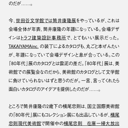
のだが……。
今、
世田谷文学館では筒井康隆展
をやっているが、これは
会場全体が年表、筒井康隆の年譜になっている。会場デザ
インは
トラフ建築設計事務所
で、とてもいい展示だった。
TAKAIYAMAinc.
の装丁によるカタログも、丸ごと本ぜんたい
が、年譜になっていて会場デザインと息が合っている。この
「80年代」展のカタログとは雲泥の差だ。「80年代」展は、美
術館での展覧会なのだから、美術館のカタログとして文学館
に負けていられないはずと思うのだが。一言、言ってくれたら
面白いカタログのアイデアを提供したのだが……。
ところで筒井康隆の2歳下の横尾忠則は、国立国際美術館
の「80年代」展にもコレクション展にも出品しているが、
横尾
忠則現代美術館
で開催中の
横尾忠則 在庫一掃大放出