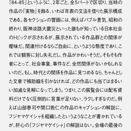
「84–85」というふうに、2年ごと、全5パートで区切り、当時の
作品の「実物」を飾る、いわば年表の文法を借りた展示構成
である。各セクションの冒頭には、例えばバブル景気、昭和の
終わり、阪神淡路大震災といった誰もが知っている日本社会
のトピックが示されるが、展示されている作品群との関係が
曖昧だ。関連付けるならご自由に、というような態度であり、こ
れでは観客に対し失礼だし、作品がかわいそうだ。そもそも作
者にとって、社会事象、事件など、全然関係がないかもしれな
いのだ。もし、時代との関係を作品に見つめるなら、ちゃんとし
た文章で補助線を引かなければ、どの作品にも当てはまるい
い加減な見解になってしまう。つまり、この展覧会には配布資
料だけでなく圧倒的に言葉が足りない、ラクしすぎなのだ。例
えば山部泰司や関口敦仁の作品のキャプションの解説に、
フジヤマゲイシャを組織したというようなことが書かれている
が、肝心の「フジヤマゲイシャ」の解説はない。会場の最後の