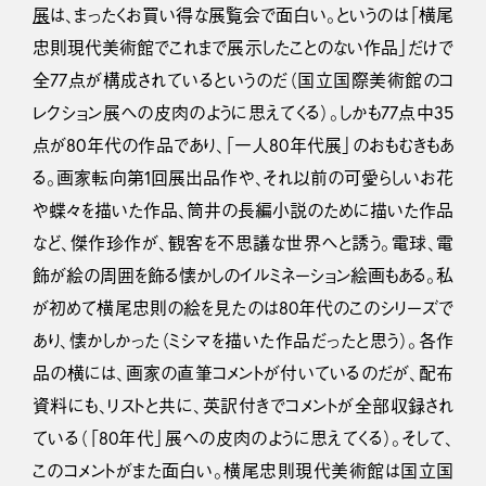
展
は、まったくお買い得な展覧会で面白い。というのは「横尾
忠則現代美術館でこれまで展示したことのない作品」だけで
全77点が構成されているというのだ（国立国際美術館のコ
レクション展への皮肉のように思えてくる）。しかも77点中35
点が80年代の作品であり、「一人80年代展」のおもむきもあ
る。画家転向第1回展出品作や、それ以前の可愛らしいお花
や蝶々を描いた作品、筒井の長編小説のために描いた作品
など、傑作珍作が、観客を不思議な世界へと誘う。電球、電
飾が絵の周囲を飾る懐かしのイルミネーション絵画もある。私
が初めて横尾忠則の絵を見たのは80年代のこのシリーズで
あり、懐かしかった（ミシマを描いた作品だったと思う）。各作
品の横には、画家の直筆コメントが付いているのだが、配布
資料にも、リストと共に、英訳付きでコメントが全部収録され
ている（「80年代」展への皮肉のように思えてくる）。そして、
このコメントがまた面白い。横尾忠則現代美術館は国立国