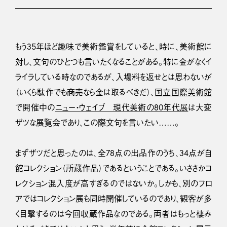
もう35年ほど趣味で美術鑑賞をしていると、時に、美術館に
対し、文句のひとつも言いたくなることがある。特に金がなくイ
ライラしている時なのであるが、入場料を返せとは思わないが
（いくら駄作でも商売なら金は取るべきだ）、
国立国際美術館
で開催中の
ニュー・ウェイブ 現代美術の80年代展
は大変
ザツな展覧会であり、この際文句を言いたい……。
まずザツだと思ったのは、全78点の出品作のうち、34点が自
館コレクション（所蔵作品）であるということである。いささかコ
レクション混入度が高すぎるのではないか。しかも、別のフロ
アではコレクション展も同時開催しているのであり、観客が多
く目撃するのは今回収蔵作品なのである。両者はもっと棲み