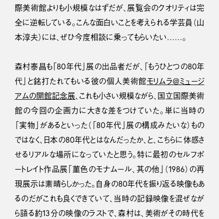
際美術館よりも小規模なはずだが、展覧会のクオリティは完
全に逆転している。こんな面白いことを考えられる学芸員（山
本淳夫）には、ぜひ今度相談に乗ってもらいたい……。
森村泰昌も「80年代」展の出品者だが、「もうひとつの80年
代」と銘打たれてもいる彼の個人美術館
モリムラ＠ミュージ
アムの開館記念展
、これも小さい規模ながら、国立国際美術
館の今回の企画力に大きな差をつけていた。単に当時の
「実物」があるといった（「80年代」展の構成みたいな）もの
ではなく、日本の80年代とはなんだったか、と、こちらに体感さ
せるリアルな場所になっていたと思う。特に最初のセルフポ
ートレイト作品展「菫色のモナムール、其の他」（1986）の再
現展示は素晴らしかった。自身の80年代を振り返る映像もあ
るのだがこれも良くできていて、当時の記録映像を混ぜなが
ら語る約13分の映像のラストで、森村は、美術がその時代を