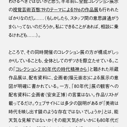
わけるべきではないかと思う。半年前に全館コレクション展示
の
視覚芸術百態：19のテーマによる196の作品展
も行われた
ばかりなのだし……（もしかしたら、スタッフ間の意思疎通がう
まくいってないのだろうか。私にできることがあれば、相談に乗
るけれども……）。
ところで、その同時開催のコレクション展の方が構成がしっ
かりしていることも、全体としてのザツさを際立たせている。こ
の「
コレクション2：80年代の時代精神から
」と題された所蔵
作品展は、配布資料に、企画者(福元崇志)による展示の意
図が明確に書かれている。一方、「80年代」展の観客への
配布資料に企画者（安來正博）の言葉はない。作品リストが
載ってるだけ。ウェブサイトには多少の説明があるが「美術は
時代を映し出す鏡のような存在ではないでしょうか」とは、能
天気な見解ではないか（その能天気さがいかにも80年代だ