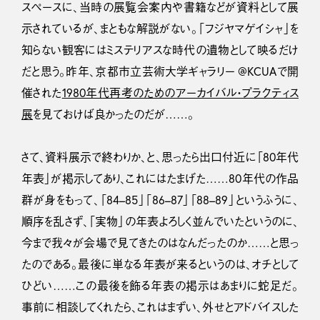
スペースに、当時の展覧会案内や書籍などが資料として展
示されているが、まともな解説がない。「フジヤマゲイシャ」を
知らない観客にはミステリアスな時代の遺物として映るだけ
だと思う。昨年、京都市立芸術大学ギャラリー @KCUAで開
催された
1980年代再考のためのアーカイバル・プラクティス
展
を見ておけば良かったのだが……。
さて、資料展示で終わりか、と、思ったら出口付近に「80年代
年表」が掲示してあり、これにはたまげた……80年代の作品
群が身をもって、「84–85」「86–87」「88–89」というふうに、
順序を乱さず、「実物」の年表よろしく並んでいたというのに、
今まで我々が会場で見てきたのはなんだったのか……と思っ
たのである。最後に単なる年表が来るというのは、オチとして
ひどい……この最後を飾る年表の掲示はあまりに蛇足だ。
事前に相談してくれたら、これはまずい、外せとアドバイスした