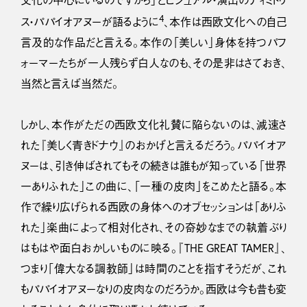
4
ス・パパイオアヌーが語るように
、本作は西欧文化への自己
言及的な作品だと言える。本作の「美しい」身体を持つパフ
ォーマーたちが一人残らず白人なのも、その是非はさておき、
当然と言えば当然だ。
しかし、本作がただの西欧文化礼賛に陥らないのは、減速さ
れた『美しく青きドナウ』のおかげと言えるだろう。パパイオア
ヌーは、引き伸ばされてもその続きは誰もが知っている「世界
一ありふれた」この曲に、「一種の皮肉」をこめたと語る。本
作で繰り広げられる西欧の身体へのオブセッションは「ありふ
れた」楽曲によって相対化され、その奇妙なまでの執着ぶり
はもはや面白おかしいものに映る。『THE GREAT TAMER』、
つまり「偉大なる調教師」は時間のことを指すそうだが、これ
もパパイオアヌーなりの皮肉なのだろうか。西欧は今も昔も変