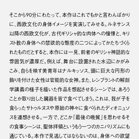
そこから90分にわたって、本作はこれでもかと言わんばかり
に、西欧文化の身体イメージを実演してみせる。ルネサンス
以降の西欧文化が、古代ギリシャ的な肉体への憧憬と、キリ
スト教の身体への禁欲的な態度の二つによってかたちづくら
れたものだとすると、本作には一見、前者のギリシャ神話的な
雰囲気が濃厚だ。例えば、舞台に設置された水辺にかがみ
こみ、自らを映す美青年はナルキッソス、頭に巨大な円形の
飾りを付けた女性は官能的な女神。また、レンブラントの解剖
学講義の様子を描いた作品を想起させるシーンでは、あろう
ことか取り出した臓器を皆で食べてしまう。これは、我が子を
食らったサトゥルヌスや原始の神々に食べられたディオニュソ
スを連想させる。一方で、どこか「最後の晩餐」を思わせるそ
の食事シーンは、聖体拝領というもう一つのカニバリズムにも
通じている。本作で見逃してはならないのは、身体への欲望