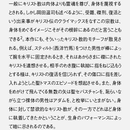
一般にキリスト教は肉体よりも霊魂を尊び、身体を蔑視する
とされる。しかし岡田温司も述べるように、受難、磔刑、復活と
いう出来事がキリスト伝のクライマックスをなすこの宗教は、
身体をめぐるイメージこそがその根幹にあるのだと言うことも
2
できる
。本作にも、そういったキリスト教的モチーフが散見さ
れる。例えば、スティルト（西洋竹馬）をつけた男性が棒によっ
て腕を水平に固定されるとき、それはあからさまに磔にされた
キリストを連想させる。相手のわき腹に執拗に指をねじ込もう
とする様は、キリストの復活を信じられず、その傷口に指を差し
入れようとした聖トマスのエピソードを想起させる。また、身体
をめがけて飛んでくる無数の矢は聖セバスチャンを、恥らいな
がら立つ裸体の男性はアダムを、と枚挙にいとまがない。身
体に対して禁欲的なキリスト教が、その一方でどれほど身体
に執着してきたかということが、生身のパフォーマンスによっ
て暗に示されるのである。