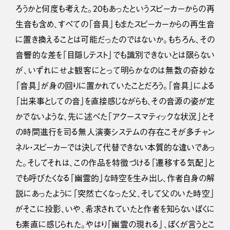
ろうかと何度も考えた。20もあったというスピーカーからの再
生音も含め、すべての「音具」もまたスピーカーからの再生音
に置き換えることは可能だったのではないか。もちろん、その
音響的な差を「目隠しテスト」でも識別できないとは限らない
が、いずれにせよ観客にとって明らかなのは無数の奇妙な
「音具」が身の回りに置かれていたことだろう。「音具」による
「出来事としての音」を直接感じながらも、その音源の姿が定
かでないような、先に述べた「アクースマティックな状況」とそ
の時間進行を司る無人演奏システムの存在こそが多チャン
ネル・スピーカーでは決して代替できない本質的な違いであっ
た。そしてそれは、この作品を特徴づける「遷移する気配」と
でも呼びたくなる「幽霊的」な時空を生み出し、作者自身の解
説にあったように「突然亡くなった父、そして父のいた時空」
がそこに投影、いや、希求されていたと作者を知らないぼくに
も素直に感じられた。やはり「幽霊の現れる」、ぼくが言うとこ