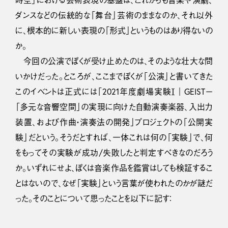
時空」における芸術表現の基盤は、これからも音楽や演劇、
ダンスなどの伝統的な「舞台」芸術のままなのか、それ以外
に、根本的に新しい表現の「形式」というものはあり得ないの
か。
今回の公演でぼくが受け止めたのは、そのような壮大な問
いかけだった。ところが、ここまでぼくが「公演」と書いてきた
このイベントは正式には「2021年度劇場実験Ⅰ｜GEISTー
「多元な音響空間」の実現に向けた自動演奏楽器、入出力
装置、および作曲・演奏法の開発」プロジェクトの「公開実
験」だという。そうだとすれば、一体これは何の「実験」で、何
をもってその実験が成功/失敗したと判定すべきなのだろう
か。いずれにせよ、ぼくは音楽作品を鑑賞はしても検証するこ
とはないので、なぜ「実験」という言葉が使われたのかが謎だ
った。そのことについて思ったことを以下に記す：