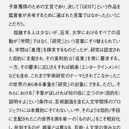
予算獲得のための文言であり、決して「GEIST」という作品を
鑑賞者が共有するために選ばれた言葉ではなかったというこ
とだろう。
指摘する人は少ないが、近年、大学におけるすべての活
動が「学問」ではなく、「研究」という言葉にすり替えられてい
る。学問は「真理」を探求するものだったが、研究は設定され
た目的に支配され、その実利的な「成果」を常に要求する。
一方、その要求に応じさえすれば娯楽（エンターテインメント）
なども含め、これまで学術研究のテーマとされてこなかったこ
の世界のあらゆる事象を「研究」の対象にできる。ただし、そ
れらにおける「予算がほしければ何の役に立つのか（目的を）
説明せよ」という条件は、芸術創造を含む人文学関係のプロ
ジェクトには本質的にそぐわない。いや、そのような目的/手段
に支配されたこの世界を測る単一の「ものさし」をこそ相対化
し、批判するのが、娯楽とは異なる、芸術・人文学の営みなの