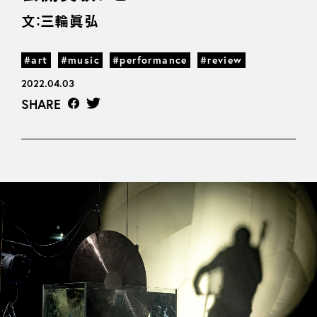
文：三輪眞弘
#art
#music
#performance
#review
2022.04.03
SHARE