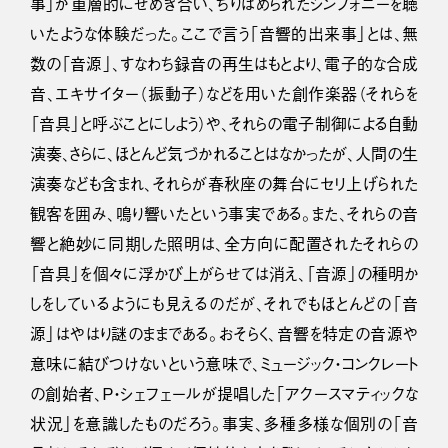
事」が重層的にせめぎ合い、ちりばめられたシンフォニーを聴
いたような体験だった。ここで言う「音響的出来事」とは、無
数の「音源」、すなわち録音の再生はもとより、電子的な合成
音、エキサイター（振動子）などを用いた創作楽器（それらを
「音具」と呼ぶことにしよう）や、それらの電子制御による自動
演奏、さらに、ほとんど気づかれることはなかったが、人間の生
演奏なども含まれ、それらが春秋座の舞台にセリ上げられた
観客を囲み、鳴り響いたという事実である。また、それらの音
響と絶妙に同期した照明は、全方向に配置されたそれらの
「音具」を個々に浮かび上がらせては消え、「音源」の種明か
しをしているようにも見えるのだが、それでもほとんどの「音
源」はやはり謎のままである。おそらく、音響を特定の音源や
意味に結びつけないという意味で、ミュージック・コンクレート
の創始者、Ｐ・シェフェールが提唱した「アクースマティックな
状況」を意識したものだろう。事実、多種多様な個別の「音