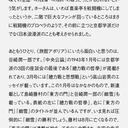
う気がします。ホーさんは、いわば喜楽亭を戦闘機にしてしま
ったというか、二階で巨大なファンが回っているところはまさ
に戦闘機のプロペラのようで、その前に立つと京都学派だけ
でなく日本浪漫派のことも考えさせられました。
あともうひとり、《旅館アポリア》にいたら面白いと思うのは、
谷崎潤一郎です。『中央公論』の1943年１月号には京都学
派の３回の座談会の最後である「總力戰の哲學」が掲載さ
れており、３月号には「總力戰と思想戰」という高山岩男のエ
ッセイが載っています。この１月号はなかなかのもので、新連
載として島崎藤村の『東方の門』と谷崎潤一郎の『細雪』も
載っている。表紙の左に「總力戰の哲學」、右に『東方の
門』『細雪』のタイトルが並んでいるんですが、いま見れば圧
倒的に『細雪』の勝利でしょう。藤村は８月に亡くなるので、