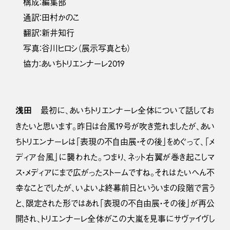
構成：編集部
通訳：田村かのこ
翻訳：新井知行
写真：谷川ヒロシ（展示写真とも）
協力：あいちトリエンナーレ2019
浅田
最初に、あいちトリエンナーレ全体について話してお
きたいと思います。昨日は台風19号が吹き荒れましたが、あい
ちトリエンナーレは「表現の不自由展・その後」をめぐって、「メ
ディア台風」に襲われた。つまり、ネット右翼が巻き起こしマ
ス・メディアにまで広がったストームですね。それはたいへん不
幸なことでしたが、いよいよ終幕前日といういまの段階で言う
と、限定された形ではあれ「表現の不自由展・その後」が再公
開され、トリエンナーレ全体がこの大嵐を見事にサヴァイヴし