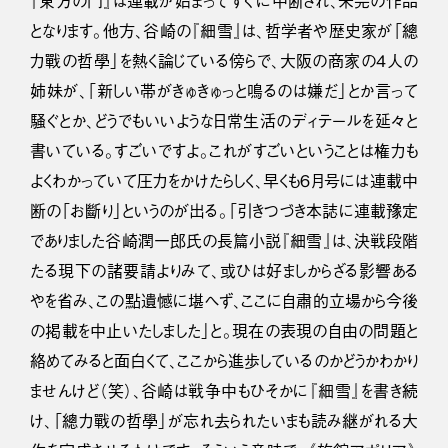
『東方の門』は連載が始まってすぐに中断され、未完の作品
となります。他方、谷崎の『細雪』は、哲学者や歴史家が「總
力戰の哲學」を熱く論じている傍らで、大阪の商家の４人の
姉妹が、「新しい帯がきゅきゅっと鳴るのは嫌だ」とか言って
騒ぐとか、どうでもいいような日常生活のディテールを延々と
書いている。すごいですよ。これがすごいということは権力も
よくわかっていて圧力をかけたらしく、早くも６月号には連載中
断の「お斷り」というのが出る。「引きつづき本誌に連載豫定
でありました谷崎潤一郎氏の長篇小説『細雪』は、決戦段階
たる現下の諸要請よりみて、或ひは好ましからざる影響ある
やを省み、この點遺憾に堪へず、ここに自肅的立場から今後
の掲載を中止いたしました」と。現在の表現の自由の問題と
絡めてみると面白くて、ここから進歩しているのかどうかわかり
ませんけど（笑）、谷崎は戦争中もひそかに『細雪』を書き続
け、「總力戰の哲學」が忘れ去られたいまも読み継がれる大