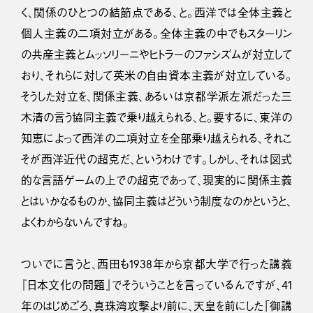
く、関係のひとつの結節点である、と。西洋では全体主義と
個人主義の二項対立がある。全体主義の中でもスターリン
の共産主義とムッソリーニやヒトラーのファシズムが対立して
おり、それらに対して英米の自由資本主義が対立している。
そうした対立を、関係主義、あるいは京都学派左派だった三
木清の言う協同主義で乗り越えられる、と。要するに、東洋の
知恵によって西洋の二項対立を全部乗り越えられる、それこ
そが西洋近代の超克だ、というわけです。しかし、それは図式
的な言語ゲームの上での超克であって、現実的に関係主義
とはいかなるものか、協同主義はどういう制度なのかというと、
よくわからないんですね。
ついでに言うと、西田も1938年から京都大学で行った講義
『日本文化の問題』でそういうことを言っているんですが、41
年のはじめごろ、真珠湾攻撃より前に、天皇を前にした「御講