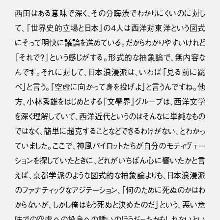
西田はある意味で深く、その分晦渋でわかりにくいのに対し
て、『世界史的立場と日本』の４人は西洋対東洋という図式
にそって明快に議論を進めている。だからわかりやすいけれど
「それで？」という感じがする。形式的な抽象論で、無内容な
んです。それに対して、日本浪漫派は、いわば「見る前に跳
べ」と言う。「空虚に向かって身を投げよ」と言うんですね。他
方、小林秀雄をはじめとする『文學界』グループは、西洋文学
を深く理解していて、西洋近代というのはそんなに単純なもの
ではなく、簡単に超克することなどできるわけがない、とわかっ
ていました。ここで、神風パイロットたちが自分のモティヴェー
ションを探していたときに、どれがいちばん心に響いたかと言
えば、京都学派のような図式的な抽象論よりも、日本浪漫派
のファナティックなアジテーション、「何のために死ぬのかはわ
からないが、しかし俺はもう死ぬと決めたのだ」という、悪い意
味での空虚への投身への誘いのほうだったかもしれないとい