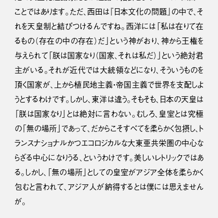
ことではあります。ただ、西田は『日本文化の問題』の中で、そ
れを天皇制と結びつけるんですね。西洋には「私は在りて在
るもの（存在の中の存在）だ」という神がおり、神から王権を
与えられて「朕は国家なり（国家、それは私だ）」という絶対君
主がいる。それが近代では大統領などになり、そういうものを
頂く国家が、上から植民地主義・帝国主義で世界を支配しよ
うとするわけです。しかし、東洋は違う。そもそも、日本の天皇は
「朕は国家なり」とは絶対に言わない。むしろ、皇室とは究極
の「無の場所」であって、だからこそすべてを柔らかく包摂し、ト
ランスナショナルかつエコロジカルな大東亜共栄圏の中心な
らざる中心になりうる、というわけです。美しいレトリックではあ
る。しかし、「無の場所」としての皇室がアジア全体を柔らかく
包むと言われて、アジア人が納得するとは僕には思えません
が。