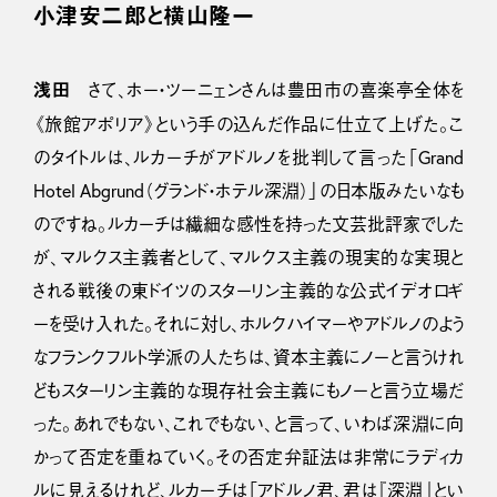
小津安二郎と横山隆一
浅田
さて、ホー・ツーニェンさんは豊田市の喜楽亭全体を
《旅館アポリア》という手の込んだ作品に仕立て上げた。こ
のタイトルは、ルカーチがアドルノを批判して言った「Grand
Hotel Abgrund（グランド・ホテル深淵）」の日本版みたいなも
のですね。ルカーチは繊細な感性を持った文芸批評家でした
が、マルクス主義者として、マルクス主義の現実的な実現と
される戦後の東ドイツのスターリン主義的な公式イデオロギ
ーを受け入れた。それに対し、ホルクハイマーやアドルノのよう
なフランクフルト学派の人たちは、資本主義にノーと言うけれ
どもスターリン主義的な現存社会主義にもノーと言う立場だ
った。あれでもない、これでもない、と言って、いわば深淵に向
かって否定を重ねていく。その否定弁証法は非常にラディカ
ルに見えるけれど、ルカーチは「アドルノ君、君は『深淵』とい