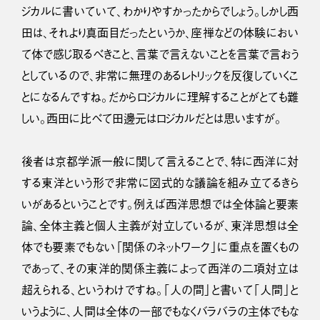
ジカルに書いていて、わかりやすかったからでしょう。しかし西
田は、それより真面目だったというか、座禅などの体験におい
て体で感じ取るべきこと、言葉で言えないことを言葉で言おう
としているので、非常に無理のあるレトリックを反復していくこ
とになるんですね。だからロジカルに理解することがとても難
しい。西田に比べて田邊元はロジカルだとは思いますが。
後者は京都学派一般に関して言えることで、特に西洋に対
する東洋という形で非常に図式的な議論を組み立てるきら
いがあるということです。例えば西洋思想では全体論と要素
論、全体主義と個人主義が対立しているが、東洋思想は全
体でも要素でもない「関係のネットワーク」に重点を置くもの
であって、その東洋的関係主義によって西洋の二項対立は
超えられる、というわけですね。「人の間」と書いて「人間」と
いうように、人間は全体の一部でもなくバラバラの主体でもな