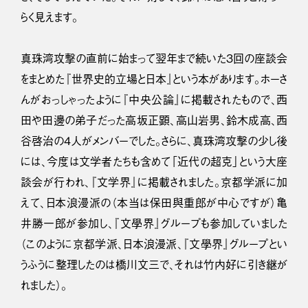
らく見えます。
真珠湾攻撃の直前に始まって翌年まで続いた３回の座談会
をまとめた『世界史的立場と日本』という本があります。ホーさ
んがおっしゃったように『中央公論』に掲載されたもので、西
田や田邊の弟子だった高坂正顕、高山岩男、鈴木成高、西
谷啓治の４人がメンバーでした。さらに、真珠湾攻撃の少し後
には、今度は文学者たちも含めて「近代の超克」という大座
談会が行われ、『文学界』に掲載されました。京都学派に加
えて、日本浪漫派の（本当は保田與重郎が中心ですが）亀
井勝一郎が参加し、『文學界』グループも参加していました
（このように京都学派、日本浪漫派、『文學界』グループとい
うふうに整理したのは橋川文三で、それは竹内好に引き継が
れました）。