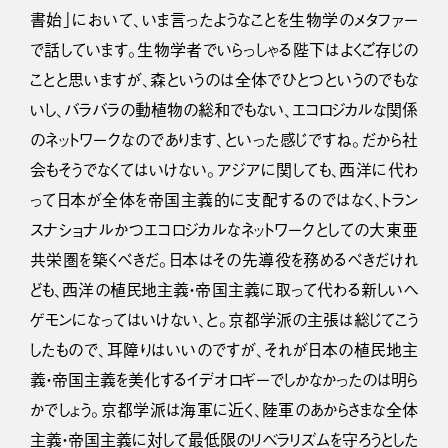
書始」において、いま言ったようなことを生物学のメタファー
で話しています。生物学者でいらっしゃる陛下はよくご存じの
ことと思いますが、森というのは全体でひとつというのでもな
いし、バラバラの動植物の総和でもない、エコロジカルな関係
のネットワークなのであります、といった感じですね。だから社
会もそうでなくてはいけない。アジアに関しても、西洋に代わ
って日本が全体を帝国主義的に支配するのではなく、トラン
スナショナルかつエコロジカルなネットワークとしての大東亜
共栄圏を築くべきだ。日本はその先導役を務めるべきだけれ
ども、西洋の植民地主義・帝国主義に取って代わる新しいヘ
ゲモンになってはいけない、と。京都学派の主張は総じてこう
したもので、耳障りはいいのですが、それが日本の植民地主
義・帝国主義を美化するイデオロギーでしかなかったのは明ら
かでしょう。京都学派は海軍に近く、陸軍のあからさまな全体
主義・帝国主義に対して最低限のリベラリズムを守ろうとした