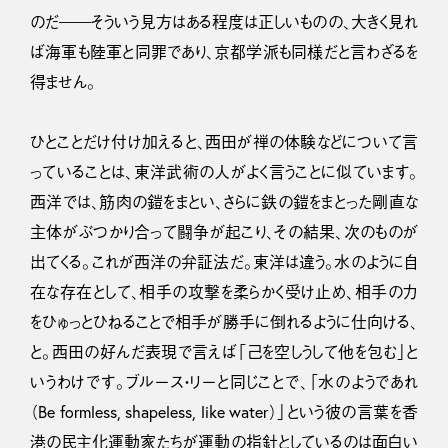
のだ――そういう見方はある程度は正しいものの、大きく見れ
ば海軍も陸軍と同罪であり、京都学派も同様だと言わざるを
得ません。
ひとことだけ付け加えると、西田が禅の体験などについて言
っていることは、東洋武術の人がよく言うことに似ています。
西洋では、筋肉の鎧をまとい、さらに鉄の鎧をまとった剛直な
主体がぶつかり合って闘争が起こり、その結果、次のものが
出てくる。これが西洋の弁証法だ。東洋は違う。水のように自
在な存在として、相手の攻撃を柔らかく受け止め、相手の力
をひゅっとひねることで相手が勝手に倒れるように仕向ける、
と。西田の好んだ表現で言えば「己を空しうして他を包む」と
いうわけです。ブルース・リーと同じことで、「水のようであれ
（Be formless, shapeless, like water）」という彼の言葉を香
港の民主化運動家たちが運動の指針としているのは面白い