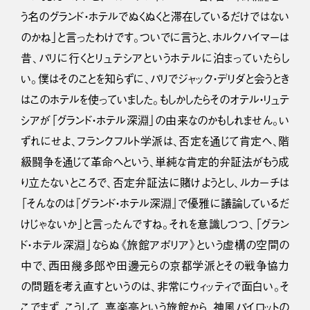
う名のグランド・ホテルでぬくぬくと滞在しているだけではない
のかね」と言ったわけです。ついでに言うと、ホルクハイマーは
昔、パリに行くとリュテシアというホテルに泊まっていたらし
い。僕はそのことを知らずに、パリでジャック・デリダと会うとき
はこのホテルを使っていました。もしかしたらそのオテル・リュテ
シアが「グランド・ホテル深淵」の由来なのかもしれません。い
ずれにせよ、フランクフルト学派は、否定を通じて肯定へ、階
級闘争を通じて革命へという、単純な肯定的弁証法がもう成
り立たないところで、否定弁証法に賭けようとし、ルカーチは
「そんなのは『グランド・ホテル深淵』で優雅に議論しているだ
けじゃないか」と言ったんですね。それを意識しつつ、「グラン
ド・ホテル深淵」ならぬ《旅館アポリア》という虚構の空間の
中で、西田幾多郎や田邊元らの京都学派とその戦争協力
の問題を考え直すというのは、非常にウィッティで面白い。そ
こでまず、こうして、喜楽亭という旅館から、神風パイロットの