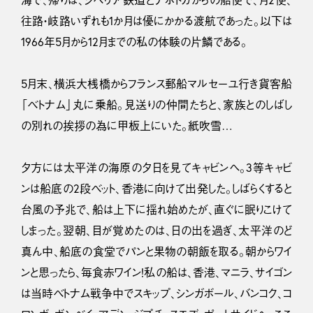
往路・岐路いずれも1か月は優にかかる渡航であった。以下は
1966年5月から12月までの私の体験の片鱗である。
5月末、横浜大桟橋からフランス郵船マルセーユ行き貨客船
「ベトナム」丸に乗船。見送りの仲間たちと、家族とのしばし
の別れの挨拶の為に甲板上にいた。紙吹雪…
夕方には太平洋の海原の夕日を見てキャビンへ。3等キャビ
ンは船底の2段ベット、香港に向けて出発した。しばらくすると
台風の予兆で、船は上下に揺れ始めたが、直ぐに眠りこけて
しまった。翌朝、目が覚めたのは、日の出を過ぎ、太平洋のど
真ん中、船底の食堂でパンと果物の朝飯を取る。朝からワイ
ンと思ったら、毎食赤ワイン！私の船は、香港、マニラ、サイゴン
は当時ベトナム戦争中でスキップ、シンガボール、バンコク、コ