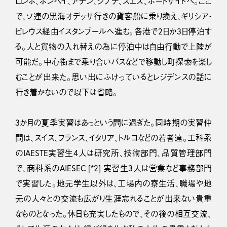
ロンボ、ボンベイ、アデン、ジプチ、スエズ、ポートサイドへ。ここ
で、ソ連の黒海オデッサ行きの貨客船に乗り換え、ギリシア・
ピレウス経由イスタンブールへ進む。各港で2日か3日停泊す
る。人と貨物の入れ替えの為に停泊中は自由行動で上陸が
可能だ。中心街まで乗り合いバスなどで移動し町探索を楽し
むことが出来た。思い出にふけっているとレジデンスの話に
行き着かないので以下は省略。
3か月の夏季実習はあっという間に過ぎた。同時期の実習仲
間は、スイス、フランス、イタリア、トルコなどの若者達。工科系
のIAESTE実習生4人は研究所、技術部門、品質管理部門
で、商科系のAIESEC [*2] 実習生3人は営業など事務部門
で実習した。地元学生以外は、工場内の寮生活、職場や地
元の人々との交流も広がり生涯忘れることが出来ない貴重
なものとなった。休日も充実したもので、その後の相互交流、