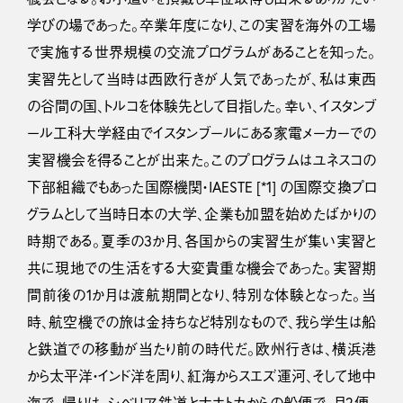
学びの場であった。卒業年度になり、この実習を海外の工場
で実施する世界規模の交流プログラムがあることを知った。
実習先として当時は西欧行きが人気であったが、私は東西
の谷間の国、トルコを体験先として目指した。幸い、イスタンブ
ール工科大学経由でイスタンブールにある家電メーカーでの
実習機会を得ることが出来た。このプログラムはユネスコの
下部組織でもあった国際機関・IAESTE [*1] の国際交換プロ
グラムとして当時日本の大学、企業も加盟を始めたばかりの
時期である。夏季の3か月、各国からの実習生が集い実習と
共に現地での生活をする大変貴重な機会であった。実習期
間前後の1か月は渡航期間となり、特別な体験となった。当
時、航空機での旅は金持ちなど特別なもので、我ら学生は船
と鉄道での移動が当たり前の時代だ。欧州行きは、横浜港
から太平洋・インド洋を周り、紅海からスエズ運河、そして地中
海で、帰りは、シベリア鉄道とナホトカからの船便で、月2便、