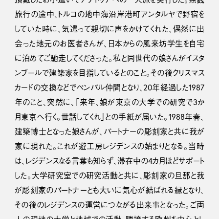
旅行の途中、トルコの地中海沿岸港町アンタルヤで野宿を
していた時に、気遣って親切に声をかけてくれた、偶然に出
会った地元のお医者さんが、日本からの風来坊学生を自宅
に泊めてご馳走してくださった。私と同世代の娘さんがイスタ
ンブールで建築家を目指しているとのこと。その後クリスマス
カードの交換などでペンパル仲間となり、20年経過した1987
年のこと、突然に、「来年、娘が東京の大学での研究で3か
月東京へ行く。世話してくれ」との手紙が届いた。1988年春、
建築博士となった娘さんが、パートナーの彫刻家と共に我が
家に現れた。これが遊工房レジデンスの始まりとなる。当時
は、レジデンスなる言葉も知らず、滞在中の4カ月ほどサポート
した。大学研究室での研究活動と共に、彫刻家の旦那と我
が彫刻家のパートナーとも大いに気心が結ばれる縁となり、
その後のレジデンスの運営につながる出来事となった。ご両