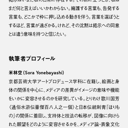
まだ何と言えばいいかわからない。擁護する言葉も、告発する
言葉も、どこかで枠に押し込める動きを伴う。言葉を選ぼうと
するほど、言葉が遠ざかる。けれど、その沈黙は掲示への同意
とは違う意味を持つと信じたい。
執筆者プロフィール
米林空（Sora Yonebayashi）
京都芸術大学アートプロデュース学科に在籍し、絵画と身
体の関係を中心に、メディアの差異がイメージの意味や機能
をいかに変容させるのかを研究している。とりわけ歌川国芳
《通俗水滸伝豪傑百八人之一個》と日本伝統刺青「ほりも
の」の関係に着目し、支持体と技法の転移が、図像に向けら
れた願望をどのように変容させるかを、メディア論・表象文化