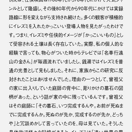
ンルとして隆盛し、その後80年代から90年代にかけては実録
路線に形を変えながら支持され続けた。多くの観客が積極的
にイレズミを入れたかっこいい登場人物を見たがったわけで
す。つまり、イレズミや任侠的イメージが「かっこいいもの」とし
て受容される土壌は長く存在していた。実際、私の個人的な
経験で言っても、物心がついた時からテレビでは『名奉行遠
山の金さん』が毎週流れていましたし、銭湯ではイレズミを普
通の光景として見もしました。それに、家族からこの研究に反
対されたことはありませんでした。理由の一つとして、曾祖父
の家に出入りしていた庭師の背中に、彫りかけの墓石の図
柄があった、という話が家の中に残っているんです。曾祖父
はその庭師に「その墓石、いつ完成するんや。お前が死ぬま
でに完成するんか。死ぬのが先か、完成するのが先か、どっち
や」と冗談めかして言っていたのを、母は見ていた。そうした