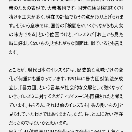
衆のための表現で、大衆芸術です。国芳の絵は検閲をくぐり
抜ける工夫が多く、現在の評価でもその点が取り上げられま
す。そういう意味では、国芳の「検閲をかいくぐりながらも大衆
の味方である」という位置づけと、イレズミが「お上から見た
時に好ましくないもの」とされがちな側面は、似ているとも言え
ます。
ところが、現代日本のイレズミには、歴史的な意味づけの変
化が何重にも重なっています。1991年に暴力団対策法が成
立し、「暴力団」という言葉が社会的な文脈として強くなって
いき、イレズミに対するネガティブイメージも再編されたと考え
ています。もちろん、それ以前のイレズミも「品の良いもの」と
見られていたわけではありません。ただ、もっと民に近い存在
だったのではないかと思います。
例えば、任侠映画は1960年代から70年代にかけて人気ジャ