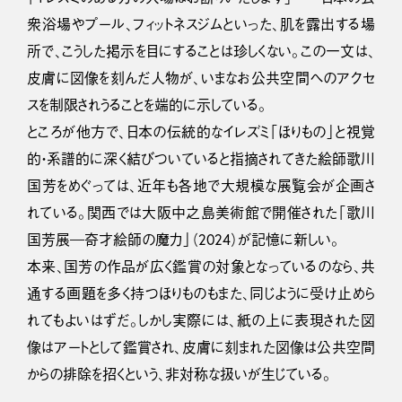
衆浴場やプール、フィットネスジムといった、肌を露出する場
所で、こうした掲示を目にすることは珍しくない。この一文は、
皮膚に図像を刻んだ人物が、いまなお公共空間へのアクセ
スを制限されうることを端的に示している。
ところが他方で、日本の伝統的なイレズミ「ほりもの」と視覚
的・系譜的に深く結びついていると指摘されてきた絵師歌川
国芳をめぐっては、近年も各地で大規模な展覧会が企画さ
れている。関西では大阪中之島美術館で開催された「歌川
国芳展―奇才絵師の魔力」（2024）が記憶に新しい。
本来、国芳の作品が広く鑑賞の対象となっているのなら、共
通する画題を多く持つほりものもまた、同じように受け止めら
れてもよいはずだ。しかし実際には、紙の上に表現された図
像はアートとして鑑賞され、皮膚に刻まれた図像は公共空間
からの排除を招くという、非対称な扱いが生じている。