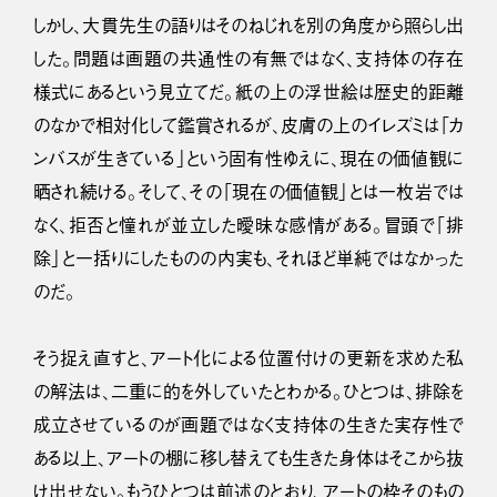
しかし、大貫先生の語りはそのねじれを別の角度から照らし出
した。問題は画題の共通性の有無ではなく、支持体の存在
様式にあるという見立てだ。紙の上の浮世絵は歴史的距離
のなかで相対化して鑑賞されるが、皮膚の上のイレズミは「カ
ンバスが生きている」という固有性ゆえに、現在の価値観に
晒され続ける。そして、その「現在の価値観」とは一枚岩では
なく、拒否と憧れが並立した曖昧な感情がある。冒頭で「排
除」と一括りにしたものの内実も、それほど単純ではなかった
のだ。
そう捉え直すと、アート化による位置付けの更新を求めた私
の解法は、二重に的を外していたとわかる。ひとつは、排除を
成立させているのが画題ではなく支持体の生きた実存性で
ある以上、アートの棚に移し替えても生きた身体はそこから抜
け出せない。もうひとつは前述のとおり、アートの枠そのもの