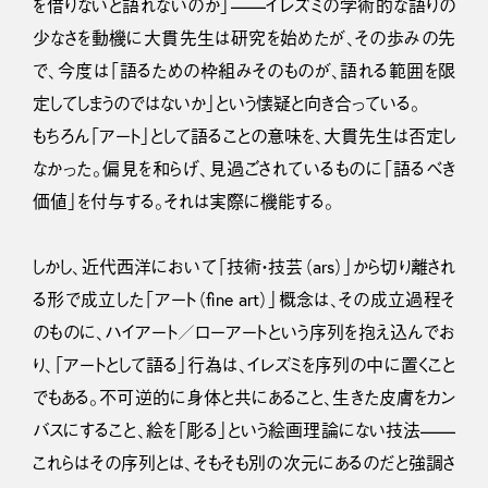
を借りないと語れないのか」——イレズミの学術的な語りの
少なさを動機に大貫先生は研究を始めたが、その歩みの先
で、今度は「語るための枠組みそのものが、語れる範囲を限
定してしまうのではないか」という懐疑と向き合っている。
もちろん「アート」として語ることの意味を、大貫先生は否定し
なかった。偏見を和らげ、見過ごされているものに「語るべき
価値」を付与する。それは実際に機能する。
しかし、近代西洋において「技術・技芸（ars）」から切り離され
る形で成立した「アート（fine art）」概念は、その成立過程そ
のものに、ハイアート／ローアートという序列を抱え込んでお
り、「アートとして語る」行為は、イレズミを序列の中に置くこと
でもある。不可逆的に身体と共にあること、生きた皮膚をカン
バスにすること、絵を「彫る」という絵画理論にない技法——
これらはその序列とは、そもそも別の次元にあるのだと強調さ