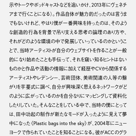
示やトークやポッドキャストなどを追いかけ、2013年にヴェネチ
アまで行くことになる）。作品自体が魅力的だったのは言うま
でもないけれど、やはり僕が一番興味を持ったのは、そのよう
な創造的行為を背景で吊り支える思考の論理のあり方や、
それがどのような環境の中で発展していっているのかというこ
とで、当時アーティストが自分のウェブサイトを作ることが一般
的になり始めたことも手伝って、それを窺い知るヒントはない
ものかと作品や活動の情報に加えて経歴やCVから関係する
アーティストやレデンシー、芸術団体、美術関連の人等の繋
がりを芋蔓式に調べ、自分が興味深く思えるネットワークがど
のように広がっているのかを自分なりにマッピングして資料化
したりしていた。そんなことをしている中で、当時の僕にとって
は、田中功起の制作が新たなモードが入ったように見えて夢
中になった《Plastic bags into the sky》が、2004年にニュー
ヨークで作られていたことを知ることになる。彼がACCのグラ