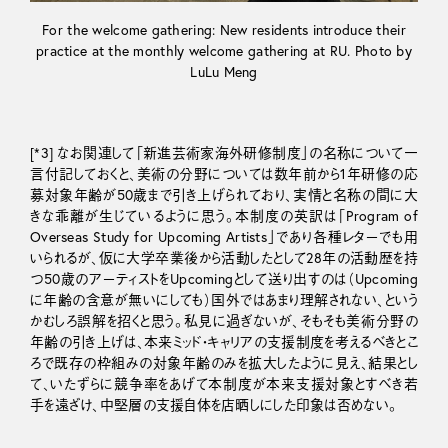
For the welcome gathering: New residents introduce their
practice at the monthly welcome gathering at RU. Photo by
LuLu Meng
[*3] なお関連して「新進芸術家海外研修制度」の名称について一
言付記しておくと、美術の分野については数年前から1年研修の応
募対象年齢が50歳まで引き上げられており、実情と名称の間に大
きな乖離が生じているように思う。本制度の英訳は「Program of
Overseas Study for Upcoming Artists」であり各種レターでも用
いられるが、仮に大学卒業後から活動したとして28年の活動歴を持
つ50歳のアーティストをUpcomingとして送り出すのは（Upcoming
に年齢の含意が無いにしても）国外ではあまり理解されない、という
かむしろ誤解を招くと思う。私見に過ぎないが、そもそも美術分野の
年齢の引き上げは、本来ミッド・キャリアの支援制度を考えるべきとこ
ろで既存の枠組みの対象年齢のみを拡大したように見え、結果とし
て、いたずらに競争率をあげて本制度が本来支援対象とすべき若
手を遠ざけ、中堅層の支援自体を店晒しにした印象は否めない。