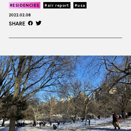
RESIDENCIES
#air report
#usa
2022.02.08
SHARE