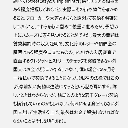
調べて(
StreetEazy
とか
Triplemint
等)候補エリアと相場を
ある程度把握しておくこと、実際にその街や物件を確かめ
ること、ブローカーや大家ときちんと話をして契約を明確に
しておくこと、これらを心に留めて慎重に進めたが、予想以
上にスムーズに家を見つけることができた。最大の問題は
賃貸契約時の収入証明で、文化庁のレターや預貯金の
証明はある程度役に立つものの、アメリカの入居審査で
直面するクレジット・ヒストリーのチェックを突破できない外
国人はお金でどうにかするしかない。僕の場合は6ヶ月分
一括払いで契約できることになった（現在の法律ではこの
ような前払い契約は違法になったという話も耳にする。詳
しいことはわからないが、結局このような若干グレーな契約
も横行しているのかもしれない。何れにせよ身寄りもない外
国人として生活する上で、最後はお金で解決しなければな
らないことはそれなりにある）。