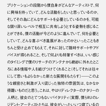
プリケーションの段階から僕自身がどんなアーティストで、何
に興味を持っていて、どんな活動をしたいと思っているのか、
そしてその為にどんなサポートを必要としているのかを、可能
な限り深いレベルで相互に共有しようとする姿勢を感じるこ
とができる。僕の活動が今どのように進んでいて、何を必要と
していて、どんな喜ぶべき進展があったのかといったこともき
ちんと受け止めてもらえて、それに対して随時サポートやアド
バイスが得られること、そして何よりも特筆すべきは、いい感じ
のタイミングで僕のリサーチのアンテナから絶妙に外れたとこ
ろにある情報や人を結びつけてくれること（そしてそれは往々
にして思いもよらなかった新たな展開をもたらす）――このよ
うな親密さと刺激が入り混じった独特の雰囲気は、なかなか
得難いものだと思う。これは、やはりディレクターのナタリーの
人柄と、彼女のとてつもないバイタリティ（実際、僕らRUのレ
ジデント・アーティストたちは、彼女がいったいいつ寝ているの