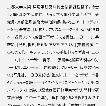
京都大学人間・環境学研究科博士後期課程修了。博士
（人間・環境学）。現在、甲南大学人間科学研究所博士研
究員。京都造形芸術大学他講師。美術史、アート・メディエ
ーター。著書に、『幻視とレアリスム――クールベからピサロ
へ 近代フランス絵画の再考』（人文書院、二〇一一）。共
著に、『見る、撮る、魅せる、アジア・アフリカ！』(新宿書房、二
〇〇六)、『ジョルジョ・モランディの手紙』（みすず書房、二〇
一一）、『アートセラピー再考――芸術学と臨床の現場から』
（平凡社、二〇一三）。共訳書に、クレーリー『知覚の宙吊
り』(平凡社、二〇〇五)など。論文に、「アートとセラピーの書
きかえられた記憶――マイク・ケリー《エデュケーショナル・コ
ンプレックス》と偽りの記憶症候群」（甲南大学人間科学研
究所紀要、二〇一二年）。「理性の眠りは怪物を生みだす
か？――インカ・ショニバレの船と布地」『表象05』(月曜社、