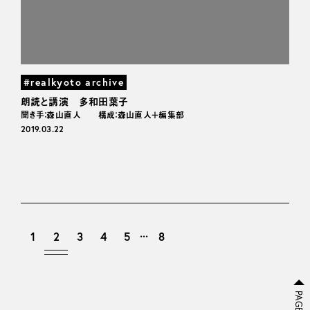
#realkyoto archive
朗読と講演 多和田葉子
聞き手：森山直人 構成：森山直人＋編集部
2019.03.22
...
1
2
3
4
5
8