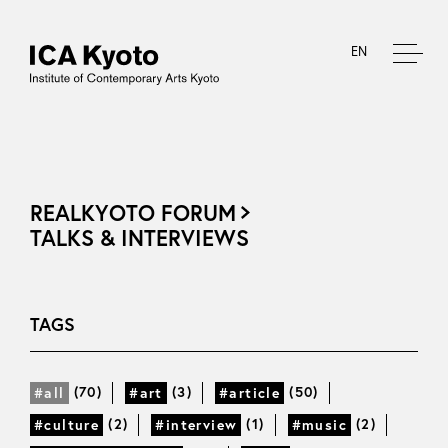
EN
REALKYOTO FORUM
TALKS & INTERVIEWS
TAGS
(70)
(3)
(50)
#all
#art
#article
(2)
(1)
(2)
#culture
#interview
#music