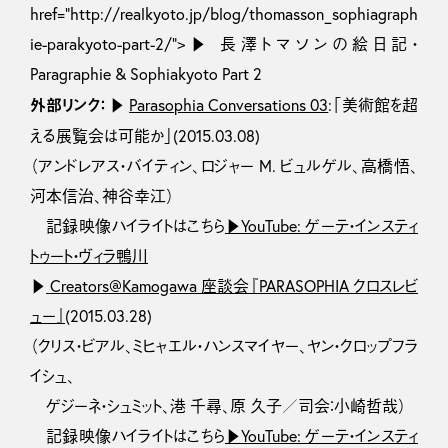
href=”http://realkyoto.jp/blog/thomasson_sophiagraph
ie-parakyoto-part-2/”>▶ 長澤トマソンの絵日記・
Paragraphie & Sophiakyoto Part 2
外部リンク：
▶
Parasophia Conversations 03
:「美術館を超
える展覧会は可能か」(2015.03.08)
（アンドレアス・バイティン、ロジャー M. ビュルゲル、高橋悟、
河本信治、神谷幸江）
記録映像ハイライトはこちら
▶YouTube: ゲーテ・インスティ
トゥート・ヴィラ鴨川
▶
Creators@Kamogawa 座談会『PARASOPHIA クロスレビ
ュー』
(2015.03.28)
（クリス・ビアル、ミヒャエル・ハンスマイヤー、ヤン・クロップフラ
イシュ、
ゲジーネ・シュミット、港 千尋、原 久子／司会：小崎哲哉）
記録映像ハイライトはこちら
▶YouTube: ゲーテ・インスティ