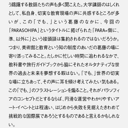
う躊躇する教師たちの声も多く聞こえた。大学講師のはしくれ
として、私自身、切実な教育現場の声に共感するところが多
いが、この「でも、」という葛藤のなかに、今回の
「PARASOHIPA」というタイトルに掲げられた「PARA=側に、
準、以外に」という接頭語は集約されるのではないだろうか。
つまり、美術館と教育という知の制度のあいだの葛藤の場に
寄り添ってみること。たしかに忙しい時間に追われるなかで、
教科書や旅行ガイドブックから脇にそれたオルタナティブな世
界の過去と未来を夢想する暇はない。「でも、」世界の切実
な場に立ちあって、その声に耳を傾け考えてみたい気もある。
この「でも、」のフラストレーションを煽ること。それがパラソフィ
アのコンセプトだとするならば、円滑な運営やわかりやすいア
ート・イベントとは程遠い、はじめから失敗を見据えたきわめて
挑戦的な国際展であろうとするものであると言えるかもしれな
い。