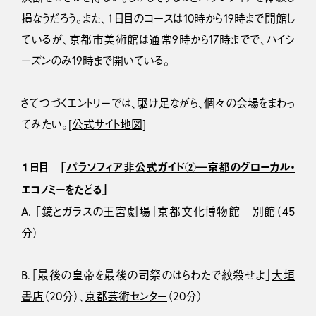
損なうだろう。また、１日目のコースは10時から19時まで開館し
ているが、京都市美術館は通常9時から17時までで、ハイシ
ーズンのみ19時まで開いている。
さてつづくエントリーでは、駆け足ながら、個々の会場をまわっ
てみたい。[
公式サイト地図
]
１日目 「
パラソフィア非公式ガイド②―京都のグローカル・
エコノミーをたどる
」
A. 「鏡とガラスの王宮劇場」
京都文化博物館 別館
（45
分）
B.「最後の皇帝を最後の司祭のはらわたで絞殺せよ」
大垣
書店
（20分）、
京都芸術センター
（20分）