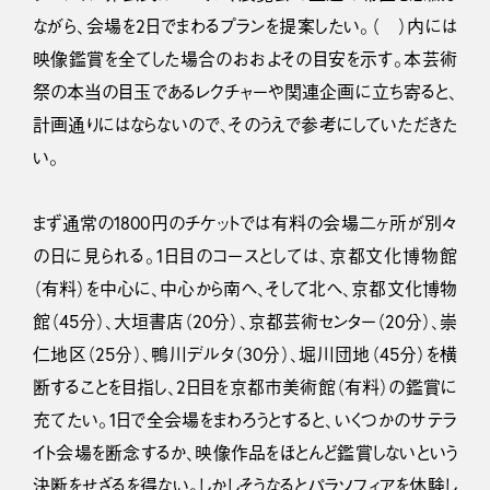
ながら、会場を2日でまわるプランを提案したい。（ ）内には
映像鑑賞を全てした場合のおおよその目安を示す。本芸術
祭の本当の目玉であるレクチャーや関連企画に立ち寄ると、
計画通りにはならないので、そのうえで参考にしていただきた
い。
まず通常の1800円のチケットでは有料の会場二ヶ所が別々
の日に見られる。1日目のコースとしては、京都文化博物館
（有料）を中心に、中心から南へ、そして北へ、京都文化博物
館（45分）、大垣書店（20分）、京都芸術センター（20分）、崇
仁地区（25分）、鴨川デルタ（30分）、堀川団地（45分）を横
断することを目指し、2日目を京都市美術館（有料）の鑑賞に
充てたい。1日で全会場をまわろうとすると、いくつかのサテラ
イト会場を断念するか、映像作品をほとんど鑑賞しないという
決断をせざるを得ない。しかしそうなるとパラソフィアを体験し