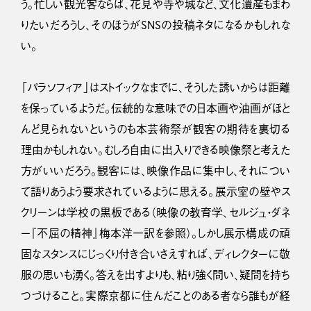
う。忙しい観光客ならば、花見や寺や城など、文化遺産もまわ
りたいだろうし、そのほうがSNSの投稿ネタになるかもしれな
い。
「パラソフィア」はストイックなまでに、そうした誘いからは距離
を保っているようだ。伝統的な意味での日本画や油画がほと
んど見られないというのも本芸術祭が観客の期待を裏切る
理由かもしれない。むしろ自由に出入りできる映像祭と考えた
方がいいだろう。観客には、映像作品に集中し、それについ
て語りあうよう要求されているように思える。展示室の壁やス
クリーンは学校の黒板である（映像の教育学、セルジュ・ダネ
ー『不屈の精神』梅本洋一訳を参照）。しかし展示構成の頑
固なスタンスにじっくり付き合いさえすれば、ディレクターに敬
服の思いも湧く。答えを出すよりも、粘り強く問い、疑問を持ち
つづけること。実際京都に住んだことのある者なら誰もが経