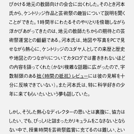
びかける地元の教師向けの会合に出くわした。そのとき河本
氏から、ケントリッジ作品と芸術祭の趣旨について説明を聞く
ことができた。１時間半にわたるそのやりとりを傍聴しながら
浮かびあがってきたのは、地元の教師たちからの期待との芸
術祭運営との齟齬である。河本氏は、地図や写真をPCで見
せながら熱心に、ケントリッジのユダヤ人としての来歴と歴史
や地図とのつながりについてカタログでは書ききれないほど
の内容を語ってくれた（かなり複雑な話題に広がったので、字
数制限のある
拙《時間の抵抗》レビュー
には彼の見解を十
分に反映できていない）。また河本氏は、特に科学好きの少
年に来てもらいたいという夢も話していた。
しかし、そうした熱心なディレクターの思いとは裏腹に、協力は
したい、でも、びっしりと詰まったカリキュラムをこなさないとなら
ない中で、授業時間を芸術祭鑑賞に充てるのは難しい、とい