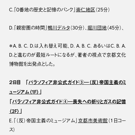
C.「０番地の歴史と記憶のバンク」
崇仁地区
（25分）
D.「親密圏の時間」
鴨川デルタ
（30分）、
堀川団地
（45分）、
＊A. B. C. D.は入れ替え可能、D. A. B. C. あるいはC. B. A.
D.と進むのが最短ルートになるが、著者の視点で京都文化
博物館を出発点とした。
２日目 「
パラソフィア非公式ガイド③―（反）帝国主義のミ
ュージアム〈1F〉
」
「
パラソフィア非公式ガイド④―喪失への祈りとガスの記憶
〈2F〉
」
E.「（反）帝国主義のミュージアム」
京都市美術館
（１日コー
ス）