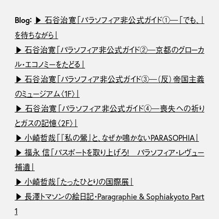
Blog：
▶ 石谷治寛「パラソフィア非公式ガイド①―「でも、」
を待ちながら」
▶ 石谷治寛「パラソフィア非公式ガイド②―京都のグローカ
ル・エコノミーをたどる」
▶ 石谷治寛「パラソフィア非公式ガイド③―（反）帝国主義
のミュージアム〈1F〉」
▶ 石谷治寛「パラソフィア非公式ガイド④―喪失への祈り
とガスの記憶〈2F〉」
▶ 小崎哲哉「『私の鶯』と、なぜか鳴かないPARASOPHIA」
▶ 福永 信「パスポートを取り上げろ！ パラソフィア・レヴュー
補遺」
▶ 小崎哲哉「たったひとりの国際展」
▶ 長澤トマソンの絵日記・Paragraphie & Sophiakyoto Part
1