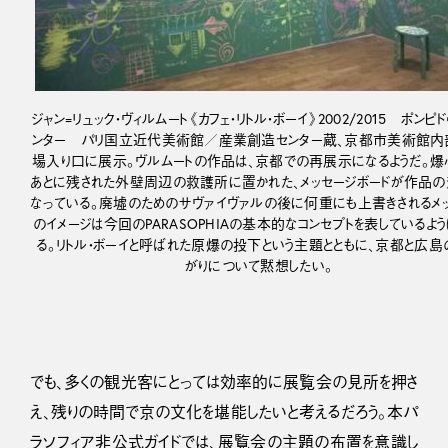
ジャン=リュック・ヴィルムート《カフェ・リトル・ボーイ》2002/2015 ポンピド
ンター パリ国立近代美術館／産業創造センター蔵、京都市美術館内
場入り口に展示。ヴルムートの作品は、京都での再展示になるようだ。
あとに残された外壁周辺の救護所に置かれた、メッセージボードが作品
なっている。廃墟のためのサヴァイヴァルの後に何重にも上書きされるメ
のイメージは今回のPARASOPHIAの基本的なコンセプトを表しているよ
る。リトル・ボーイと呼ばれた原爆の投下という主題とともに、京都と広島
がりについて黙想したい。
でも、多くの観光客にとっては効率的に展覧会の見所を押さ
え、残りの時間で京の文化を堪能したいと考えるだろう。本パ
ラソフィア非公式ガイドでは、展覧会の主題の布置を意識し