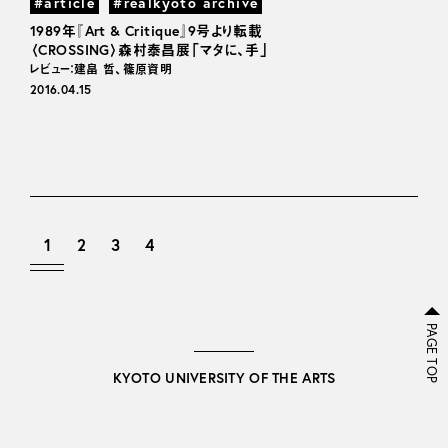
#article
#realkyoto archive
1989年『Art & Critique』9号より転載
〈CROSSING〉森村泰昌展「マタに、手」
レビュー：建畠 晢、篠原資明
2016.04.15
1
2
3
4
PAGE TOP
KYOTO UNIVERSITY OF THE ARTS