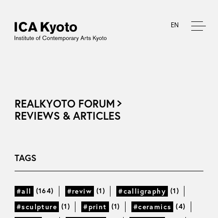
EN
REALKYOTO FORUM
REVIEWS & ARTICLES
TAGS
(164)
(1)
(1)
#all
#reviw
#calligraphy
(1)
(1)
(4)
#sculpture
#print
#ceramics