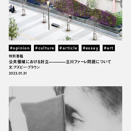
#opinion
#culture
#article
#essay
#art
特別寄稿
公共領域における対立————立川ファーレ問題について
文：アズビー・ブラウン
2023.01.31