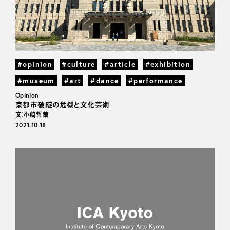
#opinion
#culture
#article
#exhibition
#museum
#art
#dance
#performance
Opinion
京都市破綻の危機と文化芸術
文：小崎哲哉
2021.10.18