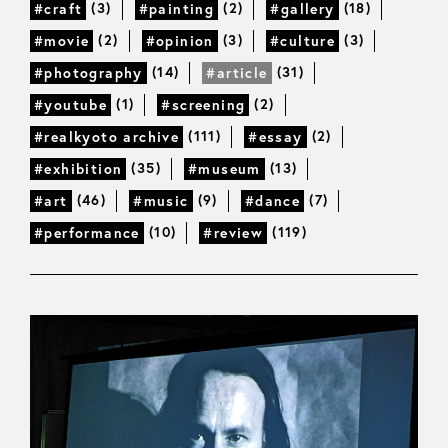
(3)
(2)
(18)
#craft
#painting
#gallery
(2)
(3)
(3)
#movie
#opinion
#culture
(14)
(31)
#photography
#article
(1)
(2)
#youtube
#screening
(111)
(2)
#realkyoto archive
#essay
(35)
(13)
#exhibition
#museum
(46)
(9)
(7)
#art
#music
#dance
(10)
(119)
#performance
#review