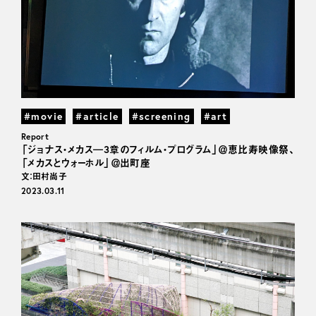
#movie
#article
#screening
#art
Report
「ジョナス・メカス―3章のフィルム・プログラム」＠恵比寿映像祭、
「メカスとウォーホル」＠出町座
文：田村尚子
2023.03.11